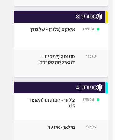
עכשיו
איאקס (גלוך) - שלבורן
11:30
טוונטה (למקין) -
דונאיסקה סטרדה
עכשיו
צ'לסי - יובנטוס (מקוצר
15)
11:05
מילאן - אינטר