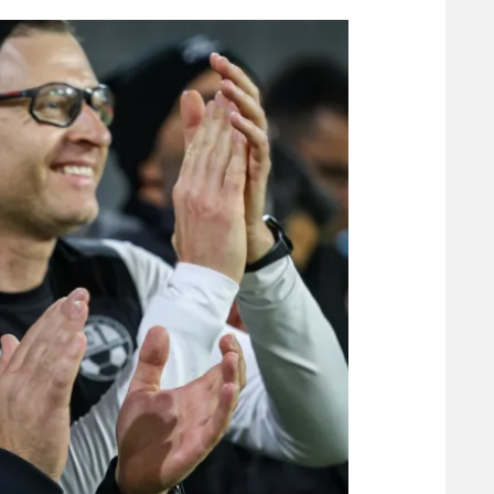
הפועל 
תקנון משתתפים וזוכים בפרסים
הפועל 
תקנון עבור פעילות אלקטרה
הפועל 
תקנון עבור פעילות ספורט 1 – "מרלן"
מכבי נ
טניס
בני יהו
גיימינג E-Sports
תנאי שימוש
מדיניות פרטיות
תקנון פעילות ספורט 1
רשיון להקרנה פומבית לבית עסק
הצטרפות לחבילת הערוצים
לוח דרושים – ג'ובנט
תגיות
המגזין