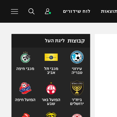
וצאות
לוח שידורים
כדורסל עולמי
ענפים נוספים
קבוצות
ליגת העל
NBA
טניס
יורוליג
כדוריד
יורוקאפ
כדורעף
עירוני
מכבי תל
מכבי חיפה
טבריה
אביב
שחייה
ג'ודו
אגרוף
ספורט אולימפי
בית"ר
הפועל באר
הפועל חיפה
ירושלים
שבע
UFC
היאבקות WWE