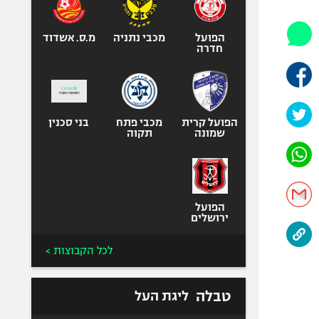
אופניים
ספורט מוטורי
הפועל
מכבי נתניה
מ.ס. אשדוד
חדרה
כדורמים
פוטבול אמריקאי NFL
בייסבול MLB
הפועל קרית
מכבי פתח
ספורט אתגרי
בני סכנין
שמונה
תקוה
ואקסטרים
אומנויות לחימה
גיימינג E-Sports
הפועל
ירושלים
לכל הקבוצות >
טבלה
ליגת העל