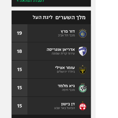
לטבלה המלאה >
מלך השערים
ליגת העל
דור פרץ
19
מכבי תל אביב
אדריאן אוגריסה
18
עירוני קרית שמונה
עומר אצילי
15
בית"ר ירושלים
גיא מלמד
15
מכבי חיפה
דן ביטון
15
הפועל באר שבע