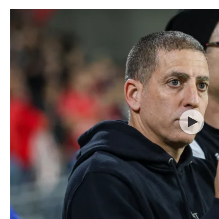
תל אביב
ליגה סינית
חיפה
ליגה ברזילאית
באר שבע
ליגות נוספות
תניה
דה