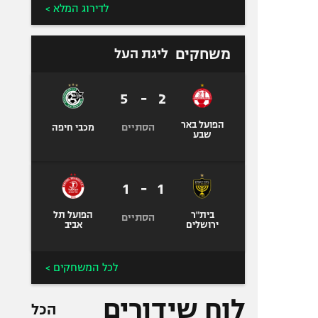
לדירוג המלא >
משחקים
ליגת העל
5
-
2
הפועל באר
הסתיים
מכבי חיפה
שבע
1
-
1
בית"ר
הפועל תל
הסתיים
ירושלים
אביב
לכל המשחקים >
לוח שידורים
הכל