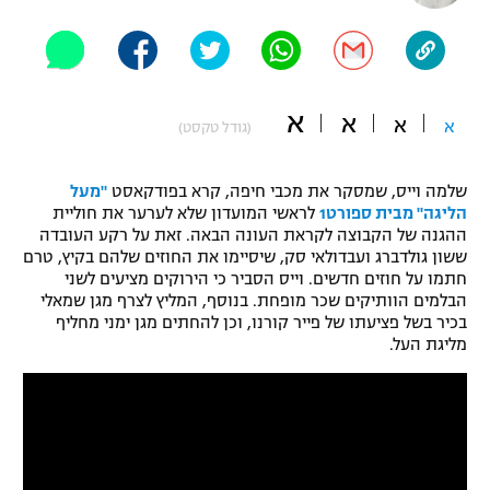
"מחצית בשכונה" – פודקאסט
אופניים
ספורט מוטורי
משתתפים וזוכים בפרסים
א
א
א
א
(גודל טקסט)
כדורמים
תקנון משתתפים וזוכים בפרסים
טניס
שלמה וייס, שמסקר את מכבי חיפה, קרא בפודקאסט
"מעל
פוטבול אמריקאי NFL
הליגה" מבית ספורט1
לראשי המועדון שלא לערער את חוליית
תקנון עבור פעילות אלקטרה
ההגנה של הקבוצה לקראת העונה הבאה. זאת על רקע העובדה
גיימינג E-Sports
בייסבול MLB
ששון גולדברג ועבדולאי סק, שיסיימו את החוזים שלהם בקיץ, טרם
תקנון עבור פעילות ספורט 1 – "מרלן"
חתמו על חוזים חדשים. וייס הסביר כי הירוקים מציעים לשני
הבלמים הוותיקים שכר מופחת. בנוסף, המליץ לצרף מגן שמאלי
ספורט אתגרי ואקסטרים
בכיר בשל פציעתו של פייר קורנו, וכן להחתים מגן ימני מחליף
תנאי שימוש
מליגת העל.
אומנויות לחימה
מדיניות פרטיות
גיימינג E-Sports
תקנון פעילות ספורט 1