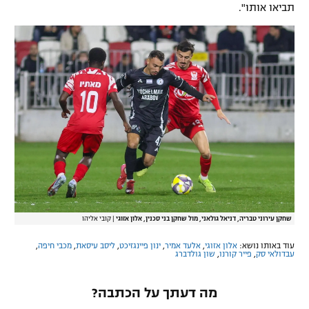
תביאו אותו".
שחקן עירוני טבריה, דניאל גולאני, מול שחקן בני סכנין, אלון אזוגי
|
קובי אליהו
עוד באותו נושא:
אלון אזוגי
,
אלעד אמיר
,
ינון פיינגזיכט
,
ליסב עיסאת
,
מכבי חיפה
,
עבדולאי סק
,
פייר קורנו
,
שון גולדברג
מה דעתך על הכתבה?