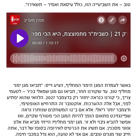
טוב – את השביעייה הזו, כולל עיסאת ואמיר – תשאירו".
באשר לעמדת המגן הימני המחליף, הציע וייס: "תביאו מגן ימני
מחליף טוב. עד שקורנו חוזר, תביאו גם מגן שמאלי בכיר – לטעמי
צריך, כי קורנו כנראה יחזור רק בדצמבר 2027. הלוואי שהוא יפתיע
לפני, אבל אלה ההערכות. אוקטובר זה התרחיש האופטימי,
ודצמבר יותר ריאלי. אלא אם ב־12 המשחקים שנותרו נראה
שפיינגזיכט פתאום הופך להיות המגן הכי מטורף שקיים, ואז
אפשר להביא גיבוי ולא זר. מגן ימני מחליף? הייתי מביא את אלון
אזוגי מסכנין. אם תשיג את הכרטיס לאירופה בסופו של דבר, אתה
חייב שני מגנים טובים. אם אני לא טועה, הוא גדל במכבי חיפה.