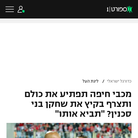
כדורגל ישראלי
ליגת העל
כדורגל עולמי
/
כדורגל ישראלי
ליגת העל
ליגה לאומית
מכבי חיפה תפתיע את כולם
ליגת האלופות
כדורסל ישראלי
גביע הטוטו
ותצרף בקיץ את שחקן בני
ליגה אירופית
סכנין? "תביא אותו"
ליגת ווינר סל
ליגיונרים
כדורסל עולמי
ליגה אנגלית
ליגה לאומית
גביע המדינה
NBA
ליגה גרמנית
ענפים נוספים