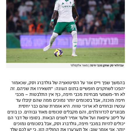
עבדולאי סק שחקן מכבי חיפה
|
מאור אלקסלסי
בהמשך שפך וייס אור על הסיטואציה של גולדברג וסק, שכאמור
יהפכו לשחקנים חופשיים בתום העונה: "תשאירו את שניהם. זה
לא חד-משמעי מבחינת מכבי חיפה, כן? אין התלבטות – מכבי
חיפה מוכנה, אבל בסכומים יותר נמוכים ממה שהם קיבלו עד
עכשיו ובחוזים לא ארוכי טווח. היא אומרת שהם כבר יחסית
מבוגרים לכדורגלנים, והם מקבלים סכומים מאוד גבוהים. כן בונים
על ליסב עיסאת ועל אלעד אמיר לשנים הבאות. בסופו של דבר הם
יכולים להיות במכבי חיפה, גולדברג וסק, אבל בסכומים נמוכים
יותר. אני אומר שוב: אל תערערו את החוליה הזו, כי יש לכם שלד