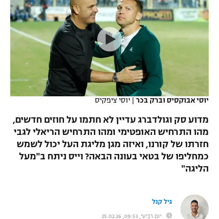
כדורסל נשים
נבחרת ישראל
יורוליג
ליגה ספרדית
טניס
VOD
מכבי תל אביב
מכבי חיפה
יורוקאפ
ליגה איטלקית
כדוריד
הפועל חולון
בית"ר ירושלים
רץ ברשת
ליגה צרפתית
כדורעף
הפועל ירושלים
מכבי תל אביב
ליגה הולנדית
שחייה
תוצאות
יוסי אבוקסיס וברק בכר
|
יוסי ציפקיס
דני אבדיה
הפועל תל אביב
ליגה טורקית
מדוע סק וגולדברג עדיין לא חתמו על חוזים חדשים,
ג'ודו
הפועל חיפה
מהו התרחיש האופטימי ומהו התרחיש הריאלי לגבי
לוח שידורים
ליגה סינית
חזרתו של קורנו, ואיזה מגן מליגת העל יכול לשמש
אגרוף
הפועל באר שבע
כמחליפו של בטאי בעונה הבאה? וייס ניתח ב"מעל
ליגה ברזילאית
ברחבה
הליגה"
ספורט אולימפי
מכבי נתניה
ליגות נוספות
UFC
"מעל הליגה" – פודקאסט
בני יהודה
גיל קנל
היאבקות WWE
יום רביעי, 09:53, 25.02.26