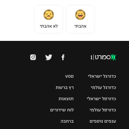
אהבתי
לא אהבתי
כדורגל ישראלי
VOD
כדורגל עולמי
רץ ברשת
ליגת העל
כדורסל ישראלי
תוצאות
ליגת
ליגה לאומית
האלופות
כדורסל עולמי
לוח שידורים
ליגת ווינר
סל
גביע הטוטו
ענפים נוספים
ברחבה
ליגה
NBA
אירופית