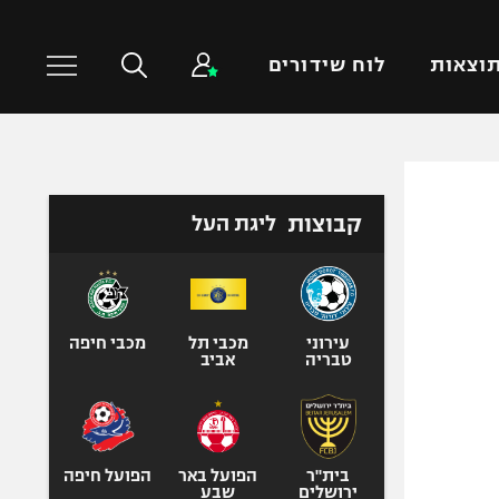
וצאות
לוח שידורים
כדורסל עולמי
ענפים נוספים
קבוצות
ליגת העל
NBA
טניס
יורוליג
כדוריד
יורוקאפ
כדורעף
שחייה
עירוני
מכבי תל
מכבי חיפה
טבריה
אביב
ג'ודו
אגרוף
ספורט אולימפי
UFC
בית"ר
הפועל באר
הפועל חיפה
ירושלים
שבע