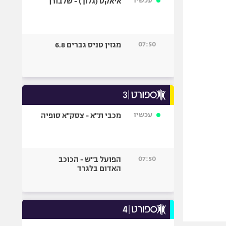
עכשיו
איאקס (גלוך) - שלבורן
07:50
מגזין טניס גברים 6.8
עכשיו
מכבי ת"א - צסק"א סופיה
07:50
הפועל ב"ש - הכוכב
האדום בלגרד