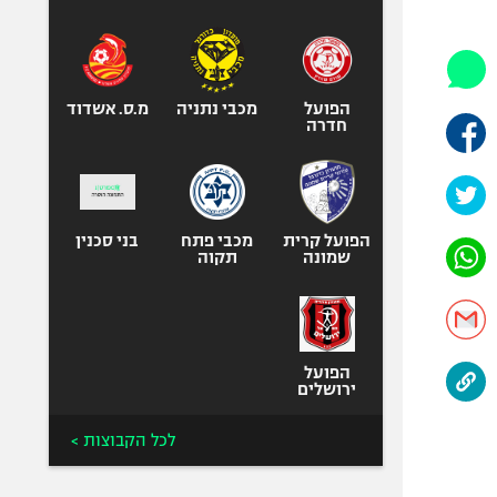
היאבקות WWE
אופניים
ספורט מוטורי
כדורמים
הפועל
מכבי נתניה
מ.ס. אשדוד
חדרה
פוטבול אמריקאי NFL
בייסבול MLB
ספורט אתגרי
ואקסטרים
הפועל קרית
מכבי פתח
בני סכנין
שמונה
תקוה
אומנויות לחימה
גיימינג E-Sports
הפועל
ירושלים
לכל הקבוצות >