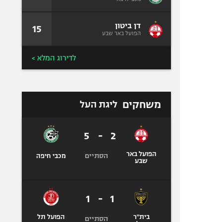
דן ביטון
15
הפועל באר שבע
לדירוג המלא >
משחקים
ליגת העל
5
-
2
הפועל באר
הסתיים
מכבי חיפה
שבע
1
-
1
בית"ר
הפועל תל
הסתיים