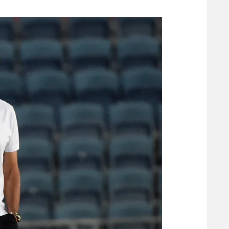
משתתפים וזוכים בפרסים
מכבי ת
הפועל 
תקנון משתתפים וזוכים בפרסים
הפועל 
תקנון עבור פעילות אלקטרה
הפועל 
תקנון עבור פעילות ספורט 1 – "מרלן"
מכבי נ
טניס
בני יהו
גיימינג E-Sports
תנאי שימוש
מדיניות פרטיות
תקנון פעילות ספורט 1
רשיון להקרנה פומבית לבית עסק
הצטרפות לחבילת הערוצים
לוח דרושים – ג'ובנט
תגיות