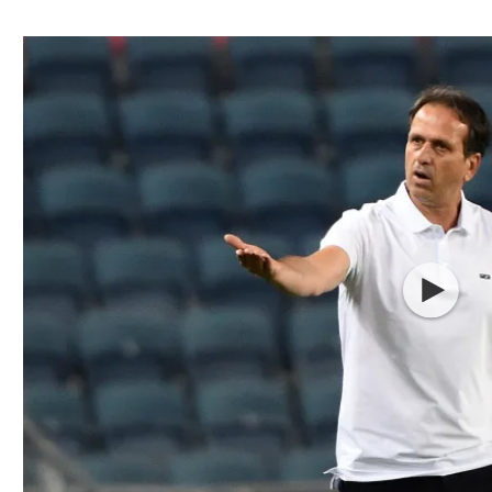
ל אביב
ליגה טורקית
תל אביב
ליגה סינית
חיפה
ליגה ברזילאית
באר שבע
ליגות נוספות
תניה
דה