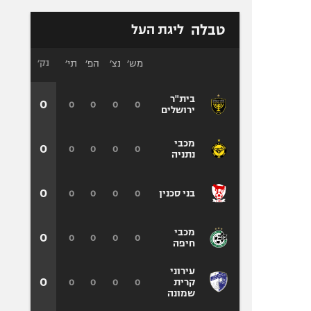
טבלה
ליגת העל
מש׳
נצ׳
הפ׳
תי׳
נק׳
בית"ר
0
0
0
0
0
ירושלים
מכבי
0
0
0
0
0
נתניה
0
0
0
0
0
בני סכנין
מכבי
0
0
0
0
0
חיפה
עירוני
0
0
0
0
0
קרית
שמונה