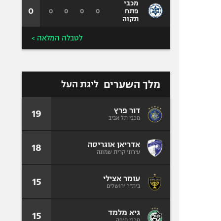
מכבי
0
0
0
0
0
פתח
תקוה
לטבלה המלאה >
מלך השערים
ליגת העל
דור פרץ
19
מכבי תל אביב
אדריאן אוגריסה
18
עירוני קרית שמונה
עומר אצילי
15
בית"ר ירושלים
גיא מלמד
15
מכבי חיפה