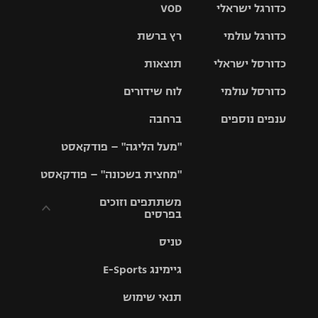
כדורגל ישראלי
VOD
כדורגל עולמי
רץ ברשת
ליגת העל
כדורסל ישראלי
תוצאות
ליגת
ליגה לאומית
האלופות
כדורסל עולמי
לוח שידורים
ליגת ווינר
סל
גביע הטוטו
ענפים נוספים
ברחבה
ליגה
NBA
אירופית
"מעל הליגה" – פודקאסט
ליגה לאומית
ליגיונרים
טניס
יורוליג
ליגה אנגלית
"מחצית בשכונה" – פודקאסט
כדורסל נשים
גביע המדינה
כדוריד
יורוקאפ
ליגה גרמנית
משתתפים וזוכים
בפרסים
מכבי תל
נבחרת
כדורעף
אביב
ישראל
ליגה
טניס
ספרדית
תקנון משתתפים
שחייה
הפועל חולון
מכבי חיפה
וזוכים בפרסים
גיימינג E-Sports
ליגה
איטלקית
ג'ודו
הפועל
בית"ר
תנאי שימוש
תקנון עבור פעילות
ירושלים
ירושלים
אלקטרה