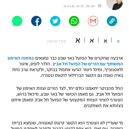
יום שני, 10:35, 16.03.26
"מחצית בשכונה" – פודקאסט
אופניים
ספורט מוטורי
משתתפים וזוכים בפרסים
א
א
כדורמים
א
א
(גודל טקסט)
תקנון משתתפים וזוכים בפרסים
טניס
פוטבול אמריקאי NFL
תקנון עבור פעילות אלקטרה
ארבעה שחקנים של הפועל באר שבע כבר נמצאים
במחנה האימון
המשותף עם הזרים של הפועל תל אביב
. הלדר לופס, איגור
גיימינג E-Sports
בייסבול MLB
זלאטנוביץ', ומיגל ויטור הגיעו אתמול בבוקר, ולקראת ערב נחת
תקנון עבור פעילות ספורט 1 – "מרלן"
באיה נאפה גם הקשר הברזילאי לוקאס ונטורה.
ספורט אתגרי ואקסטרים
תנאי שימוש
החל מהבוקר יתאמנו כולם יחד, לצד הזרים וצוות האימון של
הפועל תל אביב. גם מאמן הכושר של באר שבע, מיכאל ברוש,
אומנויות לחימה
הצטרף לנציגי הצוות המקצועי של הפועל תל אביב ומאמן איתם
מדיניות פרטיות
בצוותא את השחקנים.
גיימינג E-Sports
תקנון פעילות ספורט 1
מי שעדיין לא הצטרף הוא הקשר קינגס קאנגווה, שנמצא בביתו
בזמביה. עם זאת, הוא צפוי להגיע בקרוב ולחבור לשחקני הפועל