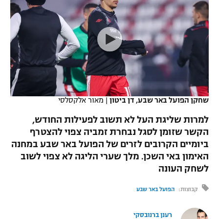
כדורסל נשים
נבחרת ישראל
יורוליג
ליגה ספרדית
טניס
VOD
מכבי תל אביב
מכבי חיפה
יורוקאפ
ליגה איטלקית
כדוריד
הפועל חולון
בית"ר ירושלים
רץ ברשת
ליגה צרפתית
כדורעף
הפועל ירושלים
מכבי תל אביב
ליגה הולנדית
שחייה
תוצאות
שחקן הפועל באר שבע, דן ביטון
|
מאור אלקסלסי
דני אבדיה
הפועל תל אביב
ליגה טורקית
למרות שליגת העל לא תשוב לפעילות החודש,
ג'ודו
הפועל חיפה
הקשר שזומן לסגל נבחרת זמביה צפוי להצטרף
לוח שידורים
ליגה סינית
ביומיים הקרובים לזרים של הפועל באר שבע במחנה
אגרוף
הפועל באר שבע
האימון באי השכן. מלך שערי הליגה לא צפוי לשוב
ליגה ברזילאית
ברחבה
לשחק העונה
ספורט אולימפי
מכבי נתניה
ליגות נוספות
קבוצות:
הפועל באר שבע
UFC
"מעל הליגה" – פודקאסט
בני יהודה
רענן ברנובסקי
היאבקות WWE