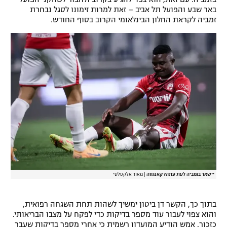
באר שבע והפועל תל אביב – זאת למרות זימונו לסגל נבחרת
רשיון להקרנה פומבית לבית עסק
זמביה לקראת החלון הבינלאומי הקרוב בסוף החודש.
הצטרפות לחבילת הערוצים
לוח דרושים – ג'ובנט
תגיות
המגזין
יישאר בזמביה לעת עתה? קאנגווה
|
מאור אלקסלסי
בתוך כך, הקשר דן ביטון ימשיך לשהות תחת השגחה רפואית,
והוא צפוי לעבור עוד מספר בדיקות כדי לפקח על מצבו הבריאותי.
כזכור, אמש הודיע המועדון רשמית כי אחרי מספר בדיקות שעבר