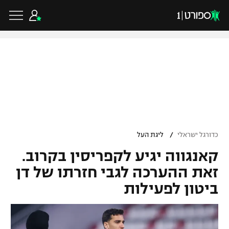
כדורגל ישראלי
ליגת העל
כדורגל עולמי
/
כדורגל ישראלי
ליגת העל
ליגה לאומית
קאנגווה יגיע לקפריסין בקרוב.
ליגת האלופות
כדורסל ישראלי
גביע הטוטו
זאת ההערכה לגבי חזרתו של דן
ליגה אירופית
ביטון לפעילות
ליגת ווינר סל
ליגיונרים
כדורסל עולמי
ליגה אנגלית
ליגה לאומית
גביע המדינה
NBA
ליגה גרמנית
ענפים נוספים