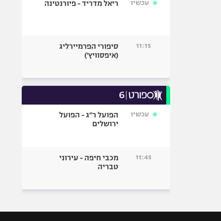
עכשיו
ריאל מדריד - פיורנטינה
11:15
סיפורי הפרמיירליג
(איפסוויץ')
עכשיו
הפועל ר"ג - הפועל
ירושלים
11:45
מכבי חיפה - עירוני
טבריה