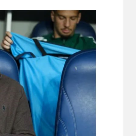
משתתפים וזוכים בפרסים
מכבי ת
הפועל 
תקנון משתתפים וזוכים בפרסים
הפועל 
תקנון עבור פעילות אלקטרה
הפועל 
תקנון עבור פעילות ספורט 1 – "מרלן"
מכבי נ
טניס
בני יהו
גיימינג E-Sports
תנאי שימוש
מדיניות פרטיות
תקנון פעילות ספורט 1
רשיון להקרנה פומבית לבית עסק
הצטרפות לחבילת הערוצים
לוח דרושים – ג'ובנט
תגיות