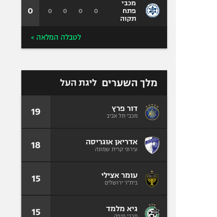
מכבי
0
0
0
0
0
פתח
תקוה
לטבלה המלאה >
מלך השערים
ליגת העל
דור פרץ
19
מכבי תל אביב
אדריאן אוגריסה
18
עירוני קרית שמונה
עומר אצילי
15
בית"ר ירושלים
גיא מלמד
15
מכבי חיפה