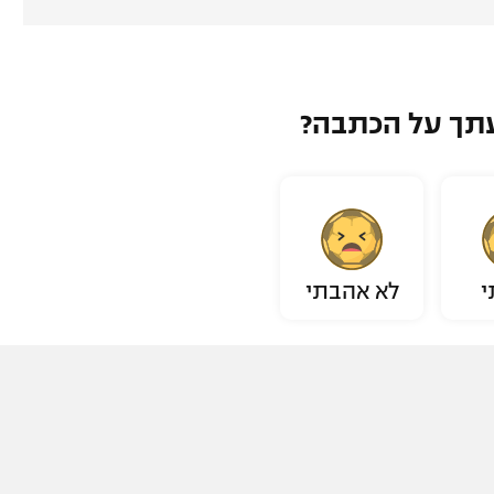
תך על הכתבה?
י
לא אהבתי