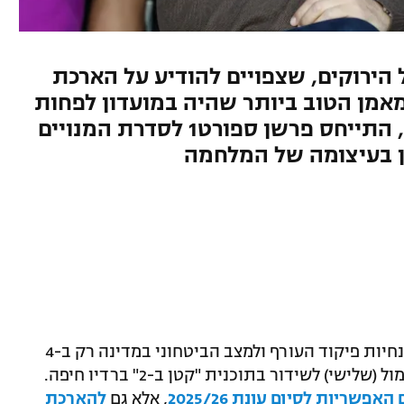
 הירוקים, שצפויים להודיע על הארכת
אמן הטוב ביותר שהיה במועדון לפחות
ב-15 השנים האחרונות". בנוסף, התייחס פרשן ספורט1 לסדרת המנויים
ן בעיצומה של המלחמה
בזמן שליגת העל אמורה לחזור בהתאם להנחיות פיקוד העורף ולמצב הביטחוני במדינה רק ב-4
באפריל, אורי אוזן, פרשן ספורט1, עלה אתמול (שלישי) לשידור בתוכנית "קטן ב-2" ברדיו חיפה.
אפשריות לסיום עונת 2025/26
, אלא גם
להארכת