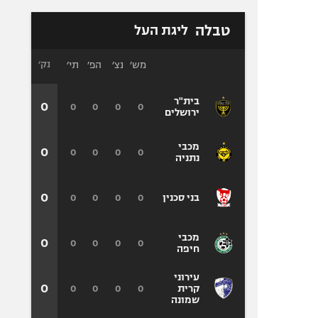
טבלה
ליגת העל
מש׳
נצ׳
הפ׳
תי׳
נק׳
בית"ר
0
0
0
0
0
ירושלים
מכבי
0
0
0
0
0
נתניה
0
0
0
0
0
בני סכנין
מכבי
0
0
0
0
0
חיפה
עירוני
0
0
0
0
0
קרית
שמונה