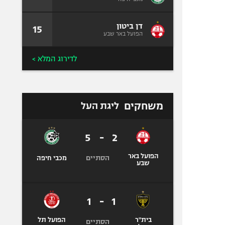
דן ביטון
15
הפועל באר שבע
לדירוג המלא >
משחקים
ליגת העל
5
-
2
הפועל באר
הסתיים
מכבי חיפה
שבע
1
-
1
בית"ר
הפועל תל
הסתיים