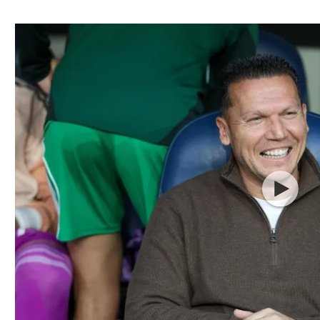
ל אביב
ליגה טורקית
תל אביב
ליגה סינית
חיפה
ליגה ברזילאית
באר שבע
ליגות נוספות
תניה
דה