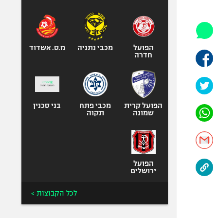
היאבקות WWE
אופניים
ספורט מוטורי
כדורמים
הפועל
מכבי נתניה
מ.ס. אשדוד
חדרה
פוטבול אמריקאי NFL
בייסבול MLB
ספורט אתגרי
ואקסטרים
הפועל קרית
מכבי פתח
בני סכנין
שמונה
תקוה
אומנויות לחימה
גיימינג E-Sports
הפועל
ירושלים
לכל הקבוצות >