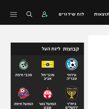
וצאות
לוח שידורים
כדורסל עולמי
ענפים נוספים
קבוצות
ליגת העל
NBA
טניס
יורוליג
כדוריד
יורוקאפ
כדורעף
שחייה
עירוני
מכבי תל
מכבי חיפה
טבריה
אביב
ג'ודו
אגרוף
ספורט אולימפי
UFC
בית"ר
הפועל באר
הפועל חיפה
ירושלים
שבע