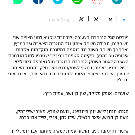
"מחצית בשכונה" – פודקאסט
אופניים
א
א
א
א
(גודל טקסט)
ספורט מוטורי
משתתפים וזוכים בפרסים
פורסם סגל הנבחרת הצעירה: לנבחרת של גיא לוזון מצפים שני
כדורמים
משחקים, תחילה משחק אימון נגד הונגריה הצעירה (26 במרץ)
תקנון משתתפים וזוכים בפרסים
טניס
ואחר כך משחק חשוב נגד בוסניה במסגרת מוקדמות אליפות
פוטבול אמריקאי NFL
אירופה (31 במרץ). ניקיטה סטוינוב וירין לוי יצטרפו לסגל הנבחרת
תקנון עבור פעילות אלקטרה
הצעירה לאחר משחק הנבחרת הבוגרת מול גאורגיה בטביליסי
ב-26 במרץ. כאמור, בנוסף לשחקנים שנטלו חלק במחנה האימון
גיימינג E-Sports
בייסבול MLB
שנערך השבוע, יצטרפו מספר ליגיונרים כמו תאי עבד, כארם זועבי
תקנון עבור פעילות ספורט 1 – "מרלן"
ובר לין.
ספורט אתגרי ואקסטרים
תנאי שימוש
שוערים: אופק מליקה, שון בן נשר, עמית רייף.
אומנויות לחימה
מדיניות פרטיות
הגנה: יונתן לייש, ינון פיינגזיכט, נועם שוורץ, מאור ישילירמק,
גיימינג E-Sports
נועם בן הרוש, איאד חלאילי, עידו כהן, זיו לי, סייד אבו פרחי.
תקנון פעילות ספורט 1
קישור והתקפה: ניב יהושע, עמית למקין, מוחמד אבו רומי, לירן