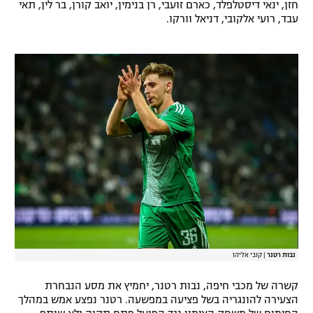
חזן, ינאי דיסטלפלד, כארם זועבי, רן בנימין, יואב קורן, בר לין, תאי
רשיון להקרנה פומבית לבית עסק
עבד, רועי אלקובי, דניאל וורקו.
הצטרפות לחבילת הערוצים
לוח דרושים – ג'ובנט
תגיות
המגזין
נבות רטנר
|
קובי אליהו
קשרה של מכבי חיפה, נבות רטנר, יחמיץ את מסע הנבחרת
הצעירה להונגריה בשל פציעה במפשעה. רטנר נפצע אמש במהלך