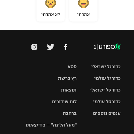
אהבתי
לא אהבתי
כדורגל ישראלי
VOD
כדורגל עולמי
רץ ברשת
ליגת העל
כדורסל ישראלי
תוצאות
ליגת
ליגה לאומית
האלופות
כדורסל עולמי
לוח שידורים
ליגת ווינר
סל
גביע הטוטו
ענפים נוספים
ברחבה
ליגה
NBA
אירופית
"מעל הליגה" – פודקאסט
ליגה לאומית
ליגיונרים
טניס
יורוליג
ליגה אנגלית