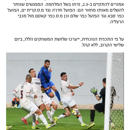
אמורים להתקיים ב-2.3, נדחו בשל המלחמה. המפגשים שנותר
רשיון להקרנה פומבית לבית עסק
להשלים מאותו מחזור הם: הפועל חדרה נגד מ.ס.קרית ים, הפועל
כפר סבא נגד הפועל כפר שלם וכן מ.ס.כפר קאסם מול מכבי
הצטרפות לחבילת הערוצים
הרצליה.
לוח דרושים – ג'ובנט
על פי התכנית הנוכחית, ייערכו שלושת המשחקים הללו, ביום
שלישי הקרוב, ללא קהל.
תגיות
המגזין