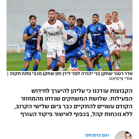
כדורסל נשים
נבחרת ישראל
יורוליג
ליגה ספרדית
טניס
VOD
מכבי תל אביב
מכבי חיפה
יורוקאפ
ליגה איטלקית
כדוריד
הפועל חולון
בית"ר ירושלים
רץ ברשת
ליגה צרפתית
כדורעף
הפועל ירושלים
מכבי תל אביב
ליגה הולנדית
שחייה
תוצאות
דני אבדיה
הפועל תל אביב
אדר רטנר שחקן בני יהודה לפני לירן חזן שחקן מכבי פתח תקוה
|
ליגה טורקית
ג'ודו
אודי ציטיאט
הפועל חיפה
לוח שידורים
ליגה סינית
הקבוצות עודכנו כי עליהן להיערך לחידוש
אגרוף
הפועל באר שבע
הפעילות: שלושת המשחקים שנדחו מהמחזור
ליגה ברזילאית
ברחבה
הקודם עשויים להתקיים כבר ביום שלישי הקרוב,
ספורט אולימפי
מכבי נתניה
ללא נוכחות קהל, בכפוף לאישור פיקוד העורף
ליגות נוספות
UFC
"מעל הליגה" – פודקאסט
בני יהודה
רענן ברנובסקי
היאבקות WWE