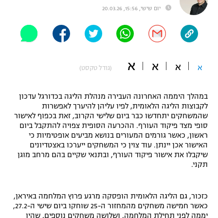
יום שישי, 15:56, 20.03.26
"מחצית בשכונה" – פודקאסט
אופניים
ספורט מוטורי
משתתפים וזוכים בפרסים
א
א
א
כדורמים
א
(גודל טקסט)
תקנון משתתפים וזוכים בפרסים
טניס
פוטבול אמריקאי NFL
במהלך היממה האחרונה העבירה מנהלת הליגה בכדורגל עדכון
תקנון עבור פעילות אלקטרה
לקבוצות הליגה הלאומית, לפיו עליהן להיערך לאפשרות
גיימינג E-Sports
בייסבול MLB
שהמשחקים יתחדשו כבר ביום שלישי הקרוב, זאת בכפוף לאישור
תקנון עבור פעילות ספורט 1 – "מרלן"
סופי מצד פיקוד העורף. ההכרעה הסופית צפויה להתקבל ביום
ראשון, כאשר גורמים המעורים בנושא מביעים אופטימיות כי
ספורט אתגרי ואקסטרים
תנאי שימוש
האישור אכן יינתן. עוד צוין כי המשחקים ייערכו באצטדיונים
שיקבלו את אישור פיקוד העורף, ובתנאי שקיים בהם מרחב מוגן
אומנויות לחימה
תקני.
מדיניות פרטיות
גיימינג E-Sports
כזכור, גם הליגה הלאומית הופסקה מרגע פרוץ המלחמה באיראן,
כאשר חמישה משחקים מהמחזור ה-25 שוחקו ביום שישי ה-27.2,
תקנון פעילות ספורט 1
יממה לפני תחילת המלחמה, ושלושה משחקים נוספים, שהיו