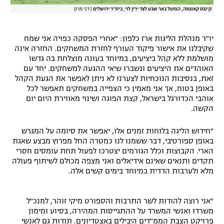
קינגס קאנגווה, הפועל באר שבע לצד ירין לוי, בית"ר ירושלים
|
דני מרון
יו"ר מנהלת הליגות ארז כלפון: "אחרי הפסקה כפויה אני שמח
שקיבלנו את אישור פיקוד העורף לחזרת המשחקים. החזרה אינה
מושלמת ללא קהל ביציעים, במיוחד בעונה מוצלחת בה גדשו
האוהדים את היציעים ונשברו שיאי ההגעה למשחקים. יחד עם
זאת, בנסיבות הנוכחיות לצערנו לא ניתן לאפשר את הגעת הקהל
באופן בטוח, אך אני מאמין כי הצפייה במשחקים תאפשר לכל
אוהבי הכדורגל בישראל, קצת הפוגה ושינוי מאווירת היום יום
הקשה.
"חידוש הליגה בלוחות זמנים אלו, יאפשר את סיומה על המגרש
באופן ספורטיבי, דבר ששמנו לנו כמטרה החל מפרוץ מבצע שאגת
הארי. הקבוצות וכלל הגורמים יצטרכו לפעול תחת עומסים חסרי
תקדים ותנאים שאינם אידיאלים ואני מצפה מכולם לשיתוף פעולה
מלא ולערבות הדדית במיוחד בימים קשים אלה.
"אני רוצה להודות לשר התרבות והספורט מיקי זוהר, למנכ"ל
משרדו ואנשי המשרד על ההתגייסות המהירה, בסיוע ומימון
פרויקט הצבת הממ"דים היבילים באצטדיונים. תודות גם לאנשי