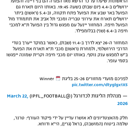
הראשונות שיעלו על כר הדשא מאז הפגרה הם בני ריינה והפועל
ירושלים ב-4.4 (יום שבת) בשעה 19:45. באותו היום תארח גם
רשיון להקרנה פומבית לבית עסק
הפועל באר שבע את הפועל פתח תקווה, וב-5.4 (ראשון) ביתר
ירושלים תארח את עירוני טבריה ומכבי תל אביב את תתמודד מול
הצטרפות לחבילת הערוצים
הפועל חיפה. המחזור יינעל עם מפגש גדול בין הפועל ת"א למכבי
חיפה ב-6.4 (שני) בבלומפילד.
לוח דרושים – ג'ובנט
המחזור ה-26 יצא לדרך ב-11.4 (שבת), כאשר במוקד ייערך בטדי
הדרבי הירושלמי, ולמחרת (ראשון) מכבי ת"א תארח את הפועל
תגיות
ב"ש למפגש ענק נוסף. באותו יום מכבי חיפה וקרית שמונה ייפגשו
בסמי עופר.
המגזין
לפניכם מועדי מחזורים 25-26 בליגת Winner
pic.twitter.com/dtyglgx1XS
— מנהלת הליגות לכדורגל (@IPFL_FOOTBALL)
March 22,
2026
חלק מהאצטדיונים לא אושרו עדיין על ידי פיקוד העורף: טרנר,
שלמה ביטוח (המושבה), בראל (גרין), הי"א ודוחא.