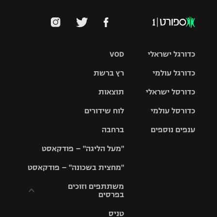
כדורגל ישראלי
VOD
כדורגל עולמי
רץ ברשת
ליגת העל
כדורסל ישראלי
תוצאות
ליגת
ליגה לאומית
האלופות
כדורסל עולמי
לוח שידורים
ליגת ווינר
סל
גביע הטוטו
ענפים נוספים
ברחבה
ליגה
NBA
אירופית
"מעל הליגה" – פודקאסט
ליגה לאומית
ליגיונרים
טניס
יורוליג
ליגה אנגלית
"מחצית בשכונה" – פודקאסט
כדורסל נשים
גביע המדינה
כדוריד
יורוקאפ
ליגה גרמנית
משתתפים וזוכים
בפרסים
מכבי תל
נבחרת
כדורעף
אביב
ישראל
ליגה
טניס
ספרדית