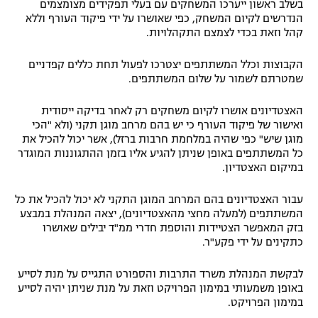
בשלב ראשון ייערכו המשחקים עם בעלי תפקידים מצומצמים
הנדרשים לקיום המשחק, כפי שאושרו על ידי פיקוד העורף וללא
קהל וזאת בכדי לצמצם התקהלויות.
הקבוצות וכלל המשתתפים יצטרכו לפעול תחת כללים קפדניים
שמטרתם לשמור על שלום המשתתפים.
האצטדיונים אושרו לקיום משחקים רק לאחר בדיקה ייסודית
ואישור של פיקוד העורף כי יש בהם מרחב מוגן תקני (ולא "הכי
מוגן שיש" כפי שהיה במלחמת חרבות ברזל), אשר יכול להכיל את
כל המשתתפים באופן שניתן להגיע אליו בזמן ההתגוננות המוגדר
במיקום האצטדיון.
עבור האצטדיונים בהם המרחב המוגן התקני לא יכול להכיל את כל
המשתתפים (למעלה מחצי מהאצטדיונים), יצאה המנהלת במבצע
בזק המאפשר הצטיידות והוספת חדרי ממ"ד יבילים שאושרו
כתקינים על ידי פקע"ר.
לבקשת המנהלת משרד התרבות והספורט התגייס על מנת לסייע
באופן משמעותי במימון הפרויקט וזאת על מנת שניתן יהיה לסייע
במימון הפרויקט.