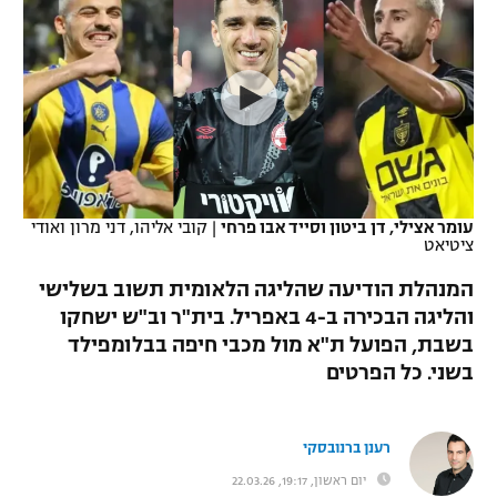
כדורסל נשים
נבחרת ישראל
יורוליג
ליגה ספרדית
טניס
VOD
מכבי תל אביב
מכבי חיפה
יורוקאפ
ליגה איטלקית
כדוריד
הפועל חולון
בית"ר ירושלים
רץ ברשת
ליגה צרפתית
כדורעף
הפועל ירושלים
מכבי תל אביב
ליגה הולנדית
שחייה
תוצאות
עומר אצילי, דן ביטון וסייד אבו פרחי
|
קובי אליהו, דני מרון ואודי
דני אבדיה
הפועל תל אביב
ציטיאט
ליגה טורקית
ג'ודו
המנהלת הודיעה שהליגה הלאומית תשוב בשלישי
הפועל חיפה
לוח שידורים
והליגה הבכירה ב-4 באפריל. בית"ר וב"ש ישחקו
ליגה סינית
אגרוף
בשבת, הפועל ת"א מול מכבי חיפה בבלומפילד
הפועל באר שבע
ליגה ברזילאית
בשני. כל הפרטים
ברחבה
ספורט אולימפי
מכבי נתניה
ליגות נוספות
UFC
רענן ברנובסקי
"מעל הליגה" – פודקאסט
בני יהודה
יום ראשון, 19:17, 22.03.26
היאבקות WWE