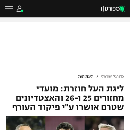
כדורגל ישראלי
ליגת העל
כדורגל עולמי
/
כדורגל ישראלי
ליגת העל
ליגה לאומית
ליגת העל חוזרת: מועדי
ליגת האלופות
כדורסל ישראלי
גביע הטוטו
מחזורים 25 ו-26 והאצטדיונים
ליגה אירופית
שטרם אושרו ע"י פיקוד העורף
ליגת ווינר סל
ליגיונרים
כדורסל עולמי
ליגה אנגלית
ליגה לאומית
גביע המדינה
NBA
ליגה גרמנית
ענפים נוספים