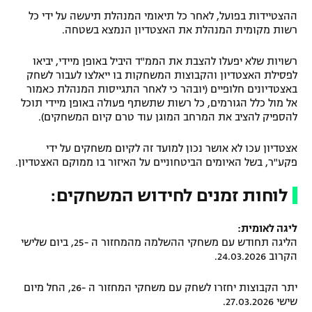
ההצטיידות בפועל, לאחר כל תיאומי המנהלת תיעשה על ידי כל
רשות מקומית המנהלת את האצטדיון הנמצא בשטחה.
רשויות שלא יפעלו להצבת את הממ"ד היביל באופן מיידי, יביאו
לפסילת האצטדיון והקבוצות המשחקות בו ייאלצו לעבור לשחק
באצטדיונים חלופיים (יובהר כי לאחר התגייסות המנהלת כאמור
אל מול כלל הגורמים, כל רשות שתשתף פעולה באופן מיידי תוכל
להספיק להציב את המרחב המוגן עוד טרם קיום המשחקים).
אצטדיון עכו לא אושר נכון למועד זה לקיום משחקים על ידי
פקע"ר, בשל האיומים הביטחוניים על האיזור בו ממוקם האצטדיון.
לוחות זמנים לחידוש המשחקים:
ליגה לאומית:
הליגה תחודש עם משחקי ההשלמה מהמחזור ה -25, ביום שלישי
הקרוב 24.03.2026.
יתר הקבוצות יחזרו לשחק עם משחקי המחזור ה -26, החל מיום
שישי 27.03.2026.