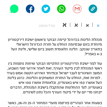
"מחצית בשכונה" – פודקאסט
אופניים
ספורט מוטורי
משתתפים וזוכים בפרסים
א
א
א
א
(גודל טקסט)
כדורמים
תקנון משתתפים וזוכים בפרסים
טניס
מנהלת הליגות בכדורגל קיימה הבוקר (ראשון) ישיבת דירקטוריון
פוטבול אמריקאי NFL
מיוחדת בזום שבסיומה הוחלט על חזרת הכדורגל הישראלי
תקנון עבור פעילות אלקטרה
בתאריך שננקב: הליגה הלאומית תשוב ביום שלישי, וליגת העל
ב-4 באפריל.
גיימינג E-Sports
בייסבול MLB
תקנון עבור פעילות ספורט 1 – "מרלן"
עוד לפני ישיבת הדירקטוריון התקיימו הבוקר שיחות נוספות בין
ספורט אתגרי ואקסטרים
ראשי המנהלת לבין פיקוד העורף, זאת לאחר אירועי סוף השבוע,
תנאי שימוש
המשך השיגורים לעבר ישראל ובמיוחד האירוע הקשה אמש בערד
. למרות זאת, הוחלט על החזרת המשחקים והליגות. כרגע בליגת
אומנויות לחימה
העל אושרו 150 איש באצטדיון, ובלאומית אושרו 100 איש
מדיניות פרטיות
באצטדיון. לצד ההחלטות שהתקבלו בישיבת המנהלת, הדברים
גיימינג E-Sports
ייבחנו מדי יום על ידי פיקוד העורף והכל נתון לשינויים.
תקנון פעילות ספורט 1
בשעות אחר הצהריים פורסמו מועדי המחזור ה-25 וה-26, כאשר