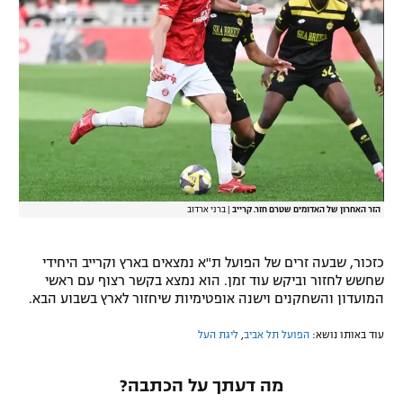
רשיון להקרנה פומבית לבית עסק
הצטרפות לחבילת הערוצים
לוח דרושים – ג'ובנט
תגיות
המגזין
הזר האחרון של האדומים שטרם חזר. קרייב
|
ברני ארדוב
כזכור, שבעה זרים של הפועל ת"א נמצאים בארץ וקרייב היחידי
שחשש לחזור וביקש עוד זמן. הוא נמצא בקשר רצוף עם ראשי
המועדון והשחקנים וישנה אופטימיות שיחזור לארץ בשבוע הבא.
עוד באותו נושא:
הפועל תל אביב
,
ליגת העל
מה דעתך על הכתבה?