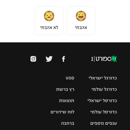
אהבתי
לא אהבתי
כדורגל ישראלי
VOD
כדורגל עולמי
רץ ברשת
ליגת העל
כדורסל ישראלי
תוצאות
ליגת
ליגה לאומית
האלופות
כדורסל עולמי
לוח שידורים
ליגת ווינר
סל
גביע הטוטו
ענפים נוספים
ברחבה
ליגה
NBA
אירופית