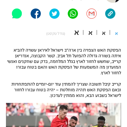
"מחצית בשכונה" – פודקאסט
אופניים
ספורט מוטורי
משתתפים וזוכים בפרסים
א
א
א
א
(גודל טקסט)
כדורמים
תקנון משתתפים וזוכים בפרסים
טניס
הפסקת האש הצפויה בין ארה"ב וישראל לאיראן עשויה להביא
פוטבול אמריקאי NFL
איתה בשורה גדולה להפועל תל אביב. קשר הקבוצה, אנדריאן
תקנון עבור פעילות אלקטרה
קרייב, שחשש לחזור לארץ בגלל המלחמה, בדק עם שחקנים ואנשי
גיימינג E-Sports
בייסבול MLB
המועדון מה המשמעות של הפסקת האש והאם בטוח עבורו
תקנון עבור פעילות ספורט 1 – "מרלן"
לחזור לארץ.
ספורט אתגרי ואקסטרים
תנאי שימוש
קרייב קיבל תשובה שצריך להמתין עוד יום-יומיים להתפתחויות
ובאם הפסקת האש תהיה מוחלטת – יהיה בטוח עבורו לחזור
אומנויות לחימה
לישראל בשבוע הבא, והוא ממתין לעדכון.
מדיניות פרטיות
גיימינג E-Sports
תקנון פעילות ספורט 1