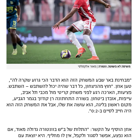
רשיון להקרנה פומבית לבית עסק
הצטרפות לחבילת הערוצים
לוח דרושים – ג'ובנט
תגיות
המגזין
משימה לא פשוטה. ונטורה
|
מאור אלקסלסי
"מבחינת באר שבע המשחק הזה הוא הדבר הכי גרוע שקרה לה",
טען אוזן. "חוץ מהניצחון, כל דבר שהיה יכול להשתבש – השתבש.
פציעות, הארכה רגע לפני משחק קריטי מול מכבי תל אביב,
עייפות, אובדן ביטחון. בשורה התחתונה רן קוז'וך בגמר הגביע,
מקום ראשון בליגה, הוא עושה את שלו, אבל את המשחק הזה הוא
היה חייב לסיים ב-0:2".
אוזן הוסיף על הקשר: "התלות של ב"ש בוונטורה גדולה מאוד, אם
הוא נפצע, אפשר לסגור ולקפל, אין לו מחליף. היא יוצאת עם