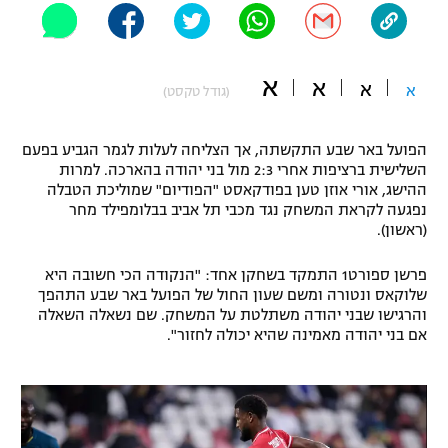
"מחצית בשכונה" – פודקאסט
אופניים
א
א
א
ספורט מוטורי
א
משתתפים וזוכים בפרסים
(גודל טקסט)
כדורמים
הפועל באר שבע התקשתה, אך הצליחה לעלות לגמר הגביע בפעם
תקנון משתתפים וזוכים בפרסים
טניס
השלישית ברציפות אחרי 2:3 מול בני יהודה בהארכה. למרות
פוטבול אמריקאי NFL
ההישג, אורי אוזן טען בפודקאסט "הפודיום" שמוליכת הטבלה
תקנון עבור פעילות אלקטרה
נפגעה לקראת המשחק נגד מכבי תל אביב בבלומפילד מחר
גיימינג E-Sports
(ראשון).
בייסבול MLB
תקנון עבור פעילות ספורט 1 – "מרלן"
פרשן ספורט1 התמקד בשחקן אחד: "הנקודה הכי חשובה היא
ספורט אתגרי ואקסטרים
שלוקאס ונטורה ומשם שעון החול של הפועל באר שבע התהפך
תנאי שימוש
והרגישו שבני יהודה משתלטת על המשחק. שם נשאלה השאלה
אומנויות לחימה
אם בני יהודה מאמינה שהיא יכולה לחזור".
מדיניות פרטיות
גיימינג E-Sports
תקנון פעילות ספורט 1