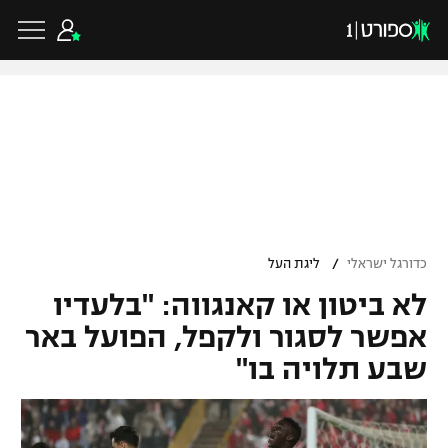
כדורגל ישראלי
ליגת העל
כדורגל עולמי
/
כדורגל ישראלי
ליגת העל
ליגה לאומית
לא ביטון או קאנגווה: "בלעדיו
ליגת האלופות
כדורסל ישראלי
גביע הטוטו
אפשר לסגור ולקפל, הפועל באר
ליגה אירופית
שבע תלויה בו"
ליגת ווינר סל
ליגיונרים
כדורסל עולמי
ליגה אנגלית
ליגה לאומית
גביע המדינה
NBA
ליגה גרמנית
ענפים נוספים