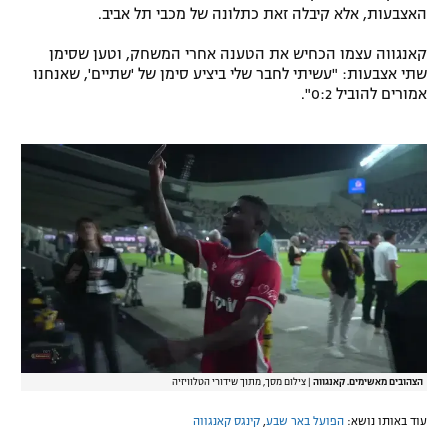
האצבעות, אלא קיבלה זאת כתלונה של מכבי תל אביב.
רשיון להקרנה פומבית לבית עסק
קאנגווה עצמו הכחיש את הטענה אחרי המשחק, וטען שסימן
הצטרפות לחבילת הערוצים
שתי אצבעות: "עשיתי לחבר שלי ביציע סימן של 'שתיים', שאנחנו
אמורים להוביל 0:2".
לוח דרושים – ג'ובנט
תגיות
המגזין
הצהובים מאשימים. קאנגווה
|
צילום מסך, מתוך שידורי הטלוויזיה
עוד באותו נושא:
הפועל באר שבע
,
קינגס קאנגווה