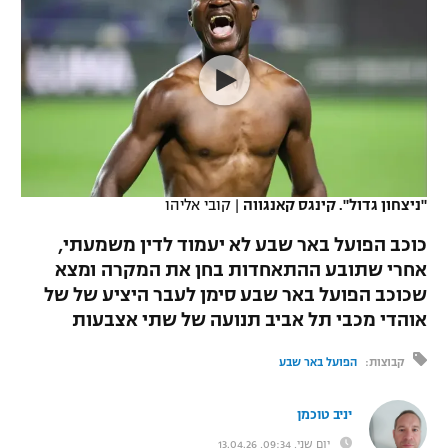
כדורסל נשים
נבחרת ישראל
יורוליג
ליגה ספרדית
טניס
VOD
מכבי תל אביב
מכבי חיפה
יורוקאפ
ליגה איטלקית
כדוריד
הפועל חולון
בית"ר ירושלים
רץ ברשת
ליגה צרפתית
כדורעף
הפועל ירושלים
מכבי תל אביב
ליגה הולנדית
שחייה
תוצאות
"ניצחון גדול". קינגס קאנגווה
|
קובי אליהו
דני אבדיה
הפועל תל אביב
ליגה טורקית
כוכב הפועל באר שבע לא יעמוד לדין משמעתי,
ג'ודו
הפועל חיפה
אחרי שתובע ההתאחדות בחן את המקרה ומצא
לוח שידורים
ליגה סינית
שכוכב הפועל באר שבע סימן לעבר היציע של של
אגרוף
הפועל באר שבע
אוהדי מכבי תל אביב תנועה של שתי אצבעות
ליגה ברזילאית
ברחבה
ספורט אולימפי
מכבי נתניה
קבוצות:
הפועל באר שבע
ליגות נוספות
UFC
"מעל הליגה" – פודקאסט
בני יהודה
יניב טוכמן
היאבקות WWE
יום שני, 09:34, 13.04.26