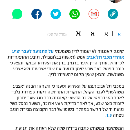
"מחצית בשכונה" – פודקאסט
אופניים
ספורט מוטורי
משתתפים וזוכים בפרסים
א
א
א
א
(גודל טקסט)
כדורמים
תקנון משתתפים וזוכים בפרסים
טניס
קינגס קאנגווה לא יעמוד לדין משמעתי
על התנועה לעבר יציע
פוטבול אמריקאי NFL
אוהדי מכבי תל אביב
אמש (ראשון) בבלומפילד. תובע ההתאחדות
תקנון עבור פעילות אלקטרה
לכדורגל, עורך הדין גלעד ברגמן, בחן את האירוע הבוקר ומצא כי
גיימינג E-Sports
בייסבול MLB
כוכב הפועל באר שבע סימן תנועה עם שתי אצבעות ולא אצבע
תקנון עבור פעילות ספורט 1 – "מרלן"
משולשת, ומכאן שאין מקום להעמידו לדין.
ספורט אתגרי ואקסטרים
תנאי שימוש
במכבי תל אביב זעמו על האירוע וטענו כי השחקן הפנה "אצבע
משולשת" לעבר הקהל. התקרית התרחשה דקות ספורות בלבד
אומנויות לחימה
לאחר רגע דרמטי על כר הדשא: קאנגווה כבר חגג שער יתרון
לזכות באר שבע, אך לאחר בדיקת VAR ארוכה, השער נפסל בשל
מדיניות פרטיות
גיימינג E-Sports
נגיעת יד של הקשר במהלך. בסופו של דבר הקבוצה מבירת הנגב
ניצחה
1:3
.
תקנון פעילות ספורט 1
המשקיפה במשחק כתבה בדו"ח שלה שלא ראתה את תנועת