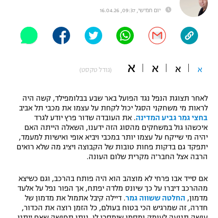
יום חמישי, 09:37, 16.04.26
"מחצית בשכונה" – פודקאסט
אופניים
ספורט מוטורי
משתתפים וזוכים בפרסים
א
א
כדורמים
א
א
(גודל טקסט)
תקנון משתתפים וזוכים בפרסים
טניס
פוטבול אמריקאי NFL
תקנון עבור פעילות אלקטרה
לאחר תצוגת הנפל נגד הפועל באר שבע בבלומפילד, קשה היה
לראות מי משחקני הסגל יכול לקחת על עצמו את מכבי תל אביב
גיימינג E-Sports
בייסבול MLB
בחצי גמר גביע המדינה
. את העובדה שדור פרץ יודע לגרד
תקנון עבור פעילות ספורט 1 – "מרלן"
איכשהו גול במשחקים מהסוג הזה ידענו, השאלה הייתה האם
ספורט אתגרי ואקסטרים
יהיה מי שייקח על עצמו יותר במכבי ויביא אופי ואישיות למעמד,
תנאי שימוש
יתפקד גם בדקות פחות טובות של הקבוצה ויציג מה שלא רואים
הרבה אצל החבר'ה מקרית שלום העונה.
אומנויות לחימה
מדיניות פרטיות
אם סייד אבו פרחי לא מוצהב הוא היה פותח בהרכב, וגם כשיצא
גיימינג E-Sports
מההרכב דיברו על כך שיונס מלדה יפתח, אך הפור נפל על אלעד
מדמון,
החלטה ששווה גמר
. דיילה קיבל אתמול את מדמון של
תקנון פעילות ספורט 1
חדרה, זה שמרגיש הכי בטוח בעולם, כל הזמן רוצה את הכדור,
עושה תנועה לעומק ומסמן שימסרו לו, נותן תחושה שאם ייתנו