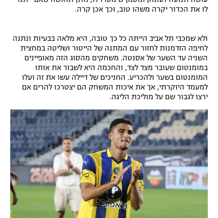
לו את הכדור יקרה משהו טוב, וכך אכן קרה.
רשיון להקרנה פומבית לבית עסק
הצטרפות לחבילת הערוצים
ולא שמכבי תל אביב הייתה כל כך טובה, היא מלאה בבעיות ונתנה
לחיפה הזדמנות לחזור עם המתנה של הייטור ושליטה במחצית
השניה עד השער של אסנטה. משחקים מהסוג הזה מאופיינים
לוח דרושים – ג'ובנט
במומנטום שעובר מצד לצד, והחכמה היא לשבור את אותו
המומנטום בשער ולהכריע. החניכים של דיילה עשו את זה ועלו
תגיות
למעמד היוקרתי, אך את איכות המשחק הם יצטרכו להרים אם
ירצו לגבור שם על מוליכת הליגה.
המגזין