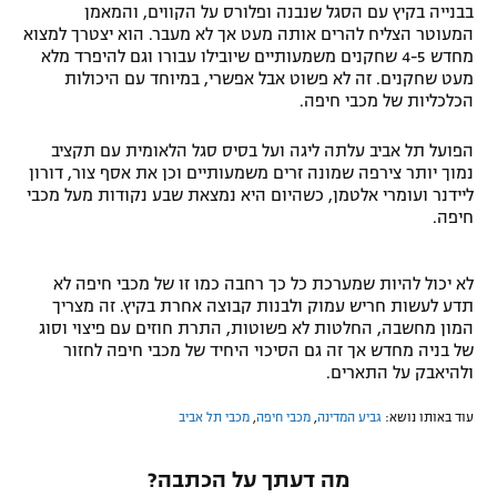
בבנייה בקיץ עם הסגל שנבנה ופלורס על הקווים, והמאמן
המעוטר הצליח להרים אותה מעט אך לא מעבר. הוא יצטרך למצוא
מחדש 4-5 שחקנים משמעותיים שיובילו עבורו וגם להיפרד מלא
מעט שחקנים. זה לא פשוט אבל אפשרי, במיוחד עם היכולות
הכלכליות של מכבי חיפה.
הפועל תל אביב עלתה ליגה ועל בסיס סגל הלאומית עם תקציב
נמוך יותר צירפה שמונה זרים משמעותיים וכן את אסף צור, דורון
ליידנר ועומרי אלטמן, כשהיום היא נמצאת שבע נקודות מעל מכבי
חיפה.
לא יכול להיות שמערכת כל כך רחבה כמו זו של מכבי חיפה לא
תדע לעשות חריש עמוק ולבנות קבוצה אחרת בקיץ. זה מצריך
המון מחשבה, החלטות לא פשוטות, התרת חוזים עם פיצוי וסוג
של בניה מחדש אך זה גם הסיכוי היחיד של מכבי חיפה לחזור
ולהיאבק על התארים.
עוד באותו נושא:
גביע המדינה
,
מכבי חיפה
,
מכבי תל אביב
מה דעתך על הכתבה?