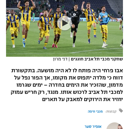
כדורסל נשים
נבחרת ישראל
יורוליג
ליגה ספרדית
טניס
VOD
מכבי תל אביב
מכבי חיפה
יורוקאפ
ליגה איטלקית
כדוריד
הפועל חולון
בית"ר ירושלים
רץ ברשת
ליגה צרפתית
כדורעף
הפועל ירושלים
מכבי תל אביב
ליגה הולנדית
שחייה
תוצאות
שחקני מכבי תל אביב חוגגים
|
דני מרון
דני אבדיה
הפועל תל אביב
ליגה טורקית
אבו פרחי היה פותח לו לא היה מושעה. בתקשורת
ג'ודו
הפועל חיפה
דווח כי מלדה יתפוס את מקומו, אך הפור נפל על
לוח שידורים
ליגה סינית
מדמון, שהזכיר את הימים בחדרה – ימים שגרמו
אגרוף
הפועל באר שבע
למכבי תל אביב לרכוש אותו. מנגד, רק חריש עמוק
ליגה ברזילאית
ברחבה
יחזיר את הירוקים למאבק על תארים
ספורט אולימפי
מכבי נתניה
ליגות נוספות
קבוצות:
מכבי חיפה
UFC
"מעל הליגה" – פודקאסט
בני יהודה
אופיר סער
היאבקות WWE