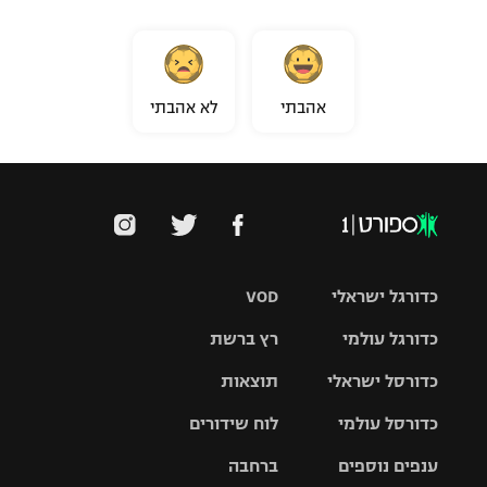
אהבתי
לא אהבתי
כדורגל ישראלי
VOD
כדורגל עולמי
רץ ברשת
ליגת העל
כדורסל ישראלי
תוצאות
ליגת
ליגה לאומית
האלופות
כדורסל עולמי
לוח שידורים
ליגת ווינר
סל
גביע הטוטו
ענפים נוספים
ברחבה
ליגה
NBA
אירופית