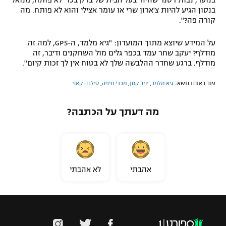
בנוער, נבות רטנר שהיה 'בעל הבית של ברק בכר' לא פותח, מנואל
בנסון הגיע להיות צ'ארון שרי או עומר אצילי והוא לא פותח. מה
קורה פה?".
על המידע שיוצא מתוך המועדון: "גיא מלמד, ה-GPS, למה זה
מודלף? יעקב שחר עמד בכפר גלים מול השחקנים ודיבר, זה
מודלף. ברגע שחדר ההלבשה שלך לא בטוח אין לך זכות קיום".
עוד באותו נושא:
גיא מלמד
,
יניב קטן
,
מכבי חיפה
,
סילבה קאני
מה דעתך על הכתבה?
אהבתי
לא אהבתי