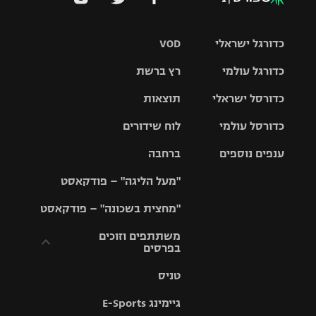
כדורגל ישראלי
VOD
כדורגל עולמי
רץ ברשת
ליגת העל
כדורסל ישראלי
תוצאות
ליגת
ליגה לאומית
האלופות
כדורסל עולמי
לוח שידורים
ליגת ווינר
סל
גביע הטוטו
ענפים נוספים
ברחבה
ליגה
NBA
אירופית
"מעל הליגה" – פודקאסט
ליגה לאומית
ליגיונרים
טניס
יורוליג
ליגה אנגלית
"מחצית בשכונה" – פודקאסט
כדורסל נשים
גביע המדינה
כדוריד
יורוקאפ
ליגה גרמנית
משתתפים וזוכים
בפרסים
מכבי תל
נבחרת
כדורעף
אביב
ישראל
ליגה
טניס
ספרדית
תקנון משתתפים
שחייה
הפועל חולון
מכבי חיפה
וזוכים בפרסים
גיימינג E-Sports
ליגה