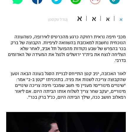
"מחצית בשכונה" – פודקאסט
אופניים
א
א
א
א
(גודל טקסט)
ספורט מוטורי
משתתפים וזוכים בפרסים
מכבי חיפה נראית רחוקה כרגע מהכרטיס לאירופה, כשהעונה
כדורמים
הנוכחית נחשבת למאכזבת בהשוואה לציפיות. הקבוצה של ברק
תקנון משתתפים וזוכים בפרסים
טניס
בכר בהפרש של שבע נקודות מהפועל תל אביב, לאחר שלא
פוטבול אמריקאי NFL
הצליחה לנצח את בית"ר ירושלים ולנצל את המעידה של האדומים
תקנון עבור פעילות אלקטרה
בדרבי.
גיימינג E-Sports
בייסבול MLB
תקנון עבור פעילות ספורט 1 – "מרלן"
לאור האכזבה, יניב קטן התייחס לבניית הסגל בעונה הבאה וטען
שהקבוצה צריכה לשנות את פניה. בתוכניתו "קטן ב-2" אמר:
ספורט אתגרי ואקסטרים
"שינויים מינוריים? מעניין מי חשב שמכבי חיפה צריכה שינויים
תנאי שימוש
מינוריים, יעקב שחר צריך לשלוח אותו הביתה היום. אם ליאור
אומנויות לחימה
רפאלוב חושב ככה, שילך הביתה היום, כנ"ל ברק בכר".
מדיניות פרטיות
גיימינג E-Sports
תקנון פעילות ספורט 1