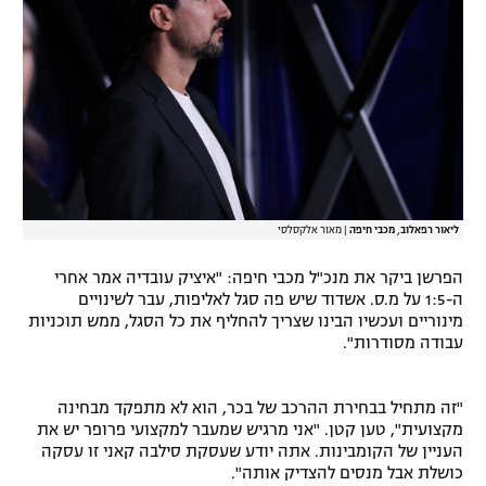
רשיון להקרנה פומבית לבית עסק
הצטרפות לחבילת הערוצים
לוח דרושים – ג'ובנט
תגיות
ליאור רפאלוב, מכבי חיפה
|
מאור אלקסלסי
המגזין
הפרשן ביקר את מנכ"ל מכבי חיפה: "איציק עובדיה אמר אחרי
ה-1:5 על מ.ס. אשדוד שיש פה סגל לאליפות, עבר לשינויים
מינוריים ועכשיו הבינו שצריך להחליף את כל הסגל, ממש תוכניות
עבודה מסודרות".
"זה מתחיל בבחירת ההרכב של בכר, הוא לא מתפקד מבחינה
מקצועית", טען קטן. "אני מרגיש שמעבר למקצועי פרופר יש את
העניין של הקומבינות. אתה יודע שעסקת סילבה קאני זו עסקה
כושלת אבל מנסים להצדיק אותה".