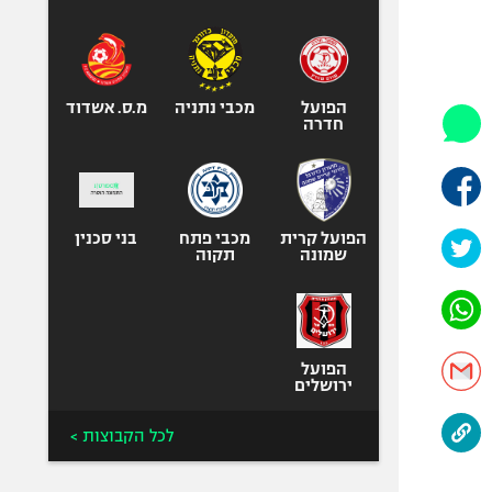
היאבקות WWE
אופניים
ספורט מוטורי
כדורמים
הפועל
מכבי נתניה
מ.ס. אשדוד
חדרה
פוטבול אמריקאי NFL
בייסבול MLB
ספורט אתגרי
ואקסטרים
הפועל קרית
מכבי פתח
בני סכנין
שמונה
תקוה
אומנויות לחימה
גיימינג E-Sports
הפועל
ירושלים
לכל הקבוצות >