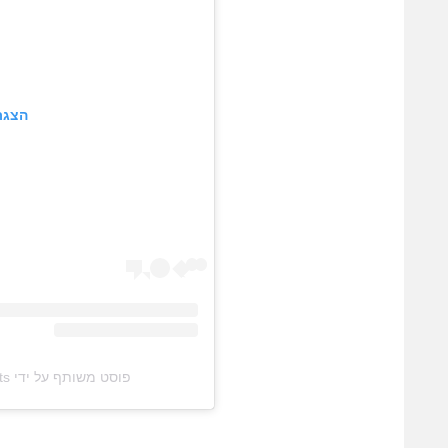
הצגת
פוסט משותף על ידי ‏‎all in sports‎‏ (@‏‎all_in_podcastim_sports‎‏)