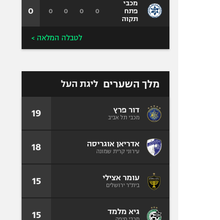
מכבי
0
0
0
0
0
פתח
תקוה
לטבלה המלאה >
מלך השערים
ליגת העל
דור פרץ
19
מכבי תל אביב
אדריאן אוגריסה
18
עירוני קרית שמונה
עומר אצילי
15
בית"ר ירושלים
גיא מלמד
15
מכבי חיפה