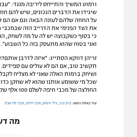
ורמוט המשיך והתייחס ליריבה מנגד: "עבו
שיגידו את הדברים הנכונים, שיש להם חו
על החוזה שלהם לעונה הבאה וגם אם הם לא
את הצד הפנימי את הדרייב הזה שבמכבי חי
כי בסוף כשקבוצה יש לה על מה לשחק, ה
ואני בטוח שהוא מתעסק בזה כל השבוע".
תקשיב טוב, אם הם לא עולים עם ספידים. 
ושיחק ברמות האלה שאני לא מצליח לקבל א
שכל מי ששומע אותנו שהוא לא שחקן כדורגל
החולצה של מכבי חיפה לשלם 100 אלף שקל כדי לשחק במשחק הזה 10 דקות כמחליף".
עוד באותו נושא:
ברק בכר
,
גילי ורמוט
,
מכבי חיפה
,
מכבי תל אביב
מה דע