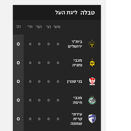
טבלה
ליגת העל
מש׳
נצ׳
הפ׳
תי׳
נק׳
בית"ר
0
0
0
0
0
ירושלים
מכבי
0
0
0
0
0
נתניה
0
0
0
0
0
בני סכנין
מכבי
0
0
0
0
0
חיפה
עירוני
0
0
0
0
0
קרית
שמונה