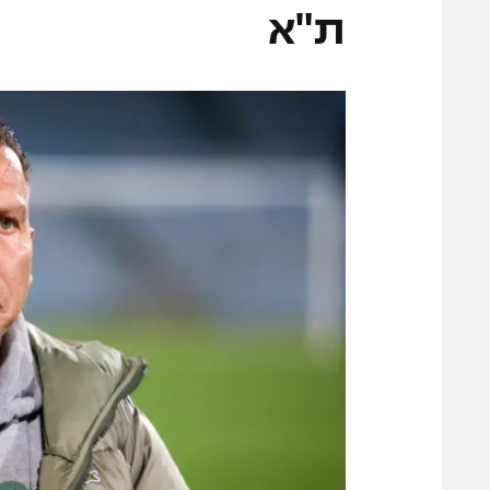
משתתפים וזוכים בפרסים
מכבי ת
ת"א
הפועל 
תקנון משתתפים וזוכים בפרסים
הפועל 
תקנון עבור פעילות אלקטרה
הפועל 
תקנון עבור פעילות ספורט 1 – "מרלן"
מכבי נ
טניס
בני יהו
גיימינג E-Sports
תנאי שימוש
מדיניות פרטיות
תקנון פעילות ספורט 1
רשיון להקרנה פומבית לבית עסק
הצטרפות לחבילת הערוצים
לוח דרושים – ג'ובנט
תגיות