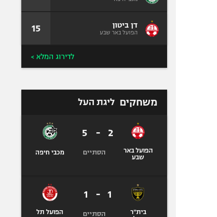
דן ביטון
15
הפועל באר שבע
לדירוג המלא >
משחקים
ליגת העל
5
-
2
הפועל באר
הסתיים
מכבי חיפה
שבע
1
-
1
בית"ר
הפועל תל
הסתיים