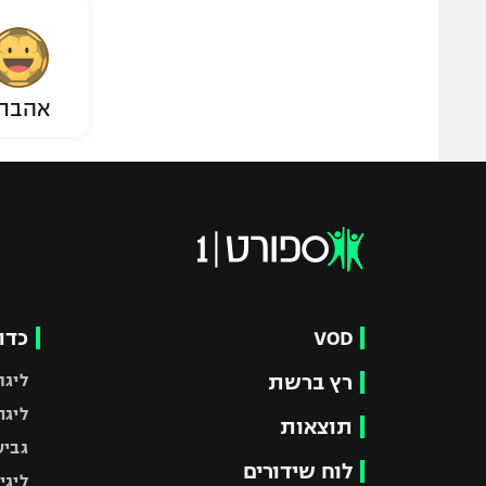
אהבת
VOD
כדו
רץ ברשת
ליגת
ליגה
תוצאות
גביע
לוח שידורים
ליגי