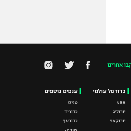
בו אחרינו
כדורסל עולמי
ענפים נוספים
NBA
טניס
יורוליג
כדוריד
יורוקאפ
כדורעף
שחייה