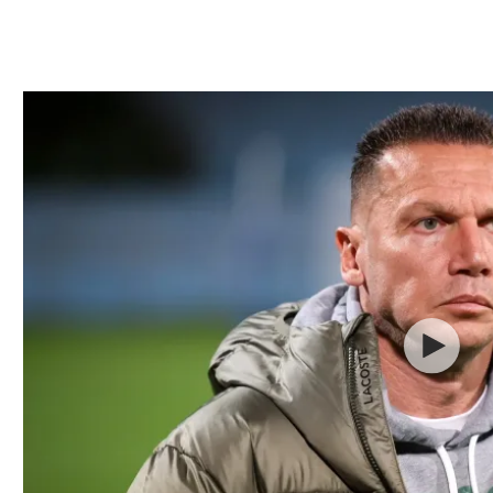
ל אביב
ליגה טורקית
תל אביב
ליגה סינית
חיפה
ליגה ברזילאית
באר שבע
ליגות נוספות
תניה
דה