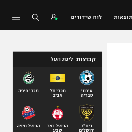
וצאות
לוח שידורים
כדורסל עולמי
ענפים נוספים
קבוצות
ליגת העל
NBA
טניס
יורוליג
כדוריד
יורוקאפ
כדורעף
שחייה
עירוני
מכבי תל
מכבי חיפה
טבריה
אביב
ג'ודו
אגרוף
ספורט אולימפי
UFC
בית"ר
הפועל באר
הפועל חיפה
ירושלים
שבע