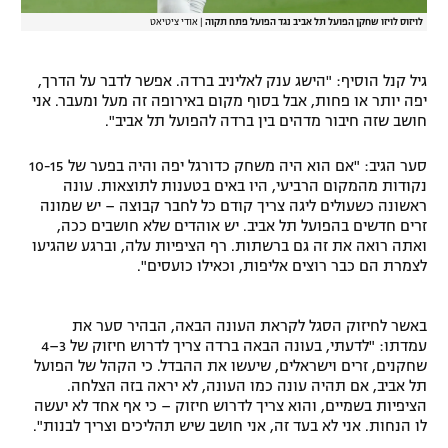
לויזוס לויזו שחקן הפועל תל אביב נגד הפועל פתח תקוה
|
אודי ציטיאט
גיל קנל הוסיף: "הישג ענק לאליניב ברדה. אפשר לדבר על הדרך,
יפה יותר או פחות, אבל בסוף מקום באירופה זה מעל ומעבר. אני
חושב שזה חיבור מדהים בין ברדה להפועל תל אביב".
סער הגיב: "אם הוא היה משחק כדורגל יפה והיה בפער של 10-15
נקודות מהמקום הרביעי, היו באים בטענות לתוצאות. עונה
ראשונה כשעולים ליגה צריך קודם כל לחבר קבוצה – יש שמונה
זרים חדשים בהפועל תל אביב. יש אוהדים שלא חושבים ככה,
ואתה רואה את זה גם ברשתות. רף הציפיות עלה, וברגע שהגיעו
לצמרת הם כבר רוצים אליפות, וכאילו כועסים".
באשר לחיזוק הסגל לקראת העונה הבאה, הבהיר סער את
עמדתו: "לדעתי, בעונה הבאה ברדה צריך לדרוש חיזוק של 3–4
שחקנים, זרים וישראלים, שיעשו את ההבדל. כי הקהל של הפועל
תל אביב, אם תהיה עונה כמו העונה, לא יראה בזה הצלחה.
הציפיות בשמיים, והוא צריך לדרוש חיזוק – כי אף אחד לא יעשה
לו הנחות. אני לא בעד זה, אני חושב שיש תהליכים וצריך לבנות".