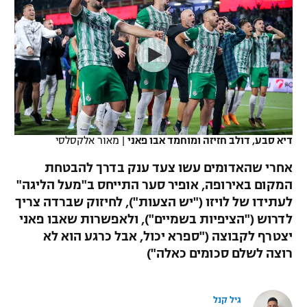
כדורסל נשים
נבחרת ישראל
יורוליג
ליגה ספרדית
טניס
VOD
מכבי תל אביב
מכבי חיפה
יורוקאפ
ליגה איטלקית
כדוריד
הפועל חולון
בית"ר ירושלים
רץ ברשת
ליגה צרפתית
כדורעף
הפועל ירושלים
מכבי תל אביב
ליגה הולנדית
שחייה
תוצאות
דיא סבע, דולב חזיזה ומוחמד אבו פאני
|
מאור אלקסלסי
דני אבדיה
הפועל תל אביב
ליגה טורקית
אחרי שהאדומים עשו צעד ענק בדרך להבטחת
ג'ודו
הפועל חיפה
המקום באירופה, אופיר סער התייחס ב"מעל הליגה"
לוח שידורים
ליגה סינית
לעתידו של לויזו ("יש הצעות"), לחיזוק שברדה צריך
אגרוף
הפועל באר שבע
לדרוש ("הציפיות בשמיים"), ולאפשרות שאבו פאני
ליגה ברזילאית
ברחבה
יצטרף לקבוצה ("ספרא יכול, אבל כרגע הוא לא
ספורט אולימפי
מכבי נתניה
רוצה לשלם סכומים כאלה")
ליגות נוספות
UFC
"מעל הליגה" – פודקאסט
בני יהודה
גיל קנל
היאבקות WWE