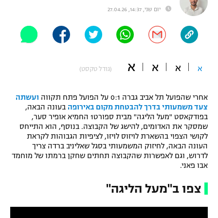
יום שני, 14:37, 27.04.26
"מחצית בשכונה" – פודקאסט
אופניים
ספורט מוטורי
משתתפים וזוכים בפרסים
א
א
כדורמים
א
א
(גודל טקסט)
תקנון משתתפים וזוכים בפרסים
טניס
פוטבול אמריקאי NFL
אחרי שהפועל תל אביב גברה 0:1 על הפועל פתח תקווה
ועשתה
תקנון עבור פעילות אלקטרה
צעד משמעותי בדרך להבטחת מקום באירופה
בעונה הבאה,
גיימינג E-Sports
בייסבול MLB
בפודקאסט "מעל הליגה" מבית ספורט1 החמיא אופיר סער,
תקנון עבור פעילות ספורט 1 – "מרלן"
שמסקר את האדומים, להישג של הקבוצה. בנוסף, הוא התייחס
לקושי הצפוי בהשארת לויזוס לויזו, לציפיות הגבוהות לקראת
ספורט אתגרי ואקסטרים
תנאי שימוש
העונה הבאה, לחיזוק המשמעותי בסגל שאליניב ברדה צריך
לדרוש, וגם לאפשרות שהקבוצה תחתים שחקן ברמתו של מוחמד
אומנויות לחימה
אבו פאני.
מדיניות פרטיות
גיימינג E-Sports
צפו ב"מעל הליגה"
תקנון פעילות ספורט 1