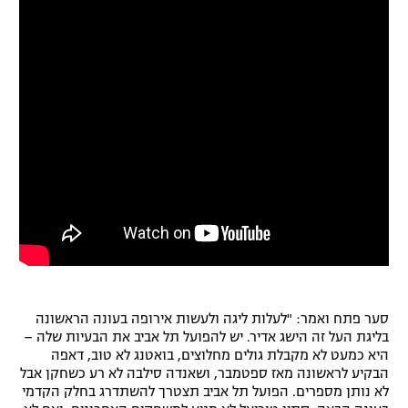
רשיון להקרנה פומבית לבית עסק
הצטרפות לחבילת הערוצים
לוח דרושים – ג'ובנט
תגיות
המגזין
סער פתח ואמר: "לעלות ליגה ולעשות אירופה בעונה הראשונה
בליגת העל זה הישג אדיר. יש להפועל תל אביב את הבעיות שלה –
היא כמעט לא מקבלת גולים מחלוצים, בואטנג לא טוב, דאפה
הבקיע לראשונה מאז ספטמבר, ושאנדה סילבה לא רע כשחקן אבל
לא נותן מספרים. הפועל תל אביב תצטרך להשתדרג בחלק הקדמי