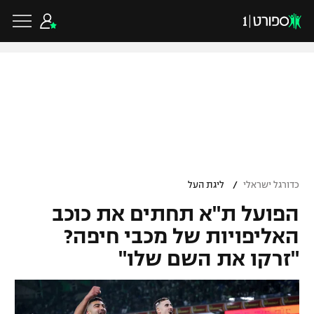
כדורגל ישראלי
ליגת העל
כדורגל עולמי
/
כדורגל ישראלי
ליגת העל
ליגה לאומית
הפועל ת"א תחתים את כוכב
ליגת האלופות
כדורסל ישראלי
גביע הטוטו
האליפויות של מכבי חיפה?
ליגה אירופית
"זרקו את השם שלו"
ליגת ווינר סל
ליגיונרים
כדורסל עולמי
ליגה אנגלית
ליגה לאומית
גביע המדינה
NBA
ליגה גרמנית
ענפים נוספים