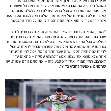
צריך לראות איך יהיה החלון, אולי תומר יוספי. האם הפועל
מסוגלת להביא את אבו פאני? ספרא יכול לקנות את כל משפחת
אבו פאני אם הוא רוצה, אבל כרגע היא לא רוצה לשלם סכומים
כאלה. זו לא המדיניות של גיא פרימור, שלא רוצה לעבור 300–350
אלף יורו שכר, כי הוא אומר שזה יהפוך לו את כל חדר ההלבשה.
"בסוף, אם אתה רוצה להשאיר את לויזו, אז אתה כן צריך לתת
שכר כזה. ואם אתה רוצה להביא את אבו פאני, אתה כן צריך. זו
החלטה, אבל אני יודע שהוא לא רוצה לשבור את המסגרת הזו, וזו
גם המדיניות שהוא עמד מולה מול ספרא והבהיר לו אותה. יכול
להיות שזה יהיה יוספי, שזה שכר יותר נורמלי. יכול להיות ליגיונר
אחר שלא מוצא את עצמו, אפשר למצוא עסקה – פתאום עדן
קארצב, רמזי ספורי, אולי דיא סבע כזה – אני סתם זורק שמות. יש
שחקנים שאפשר להביא בקיץ".