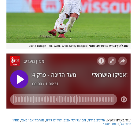
ישוב לארץ בקיץ? מוחמד אבו פאני
|
David Balogh – UEFA/UEFA via Getty Images
עוד באותו נושא:
אליניב ברדה
,
הפועל תל אביב
,
לויזוס לויזו
,
מוחמד אבו פאני
,
סתיו
טוריאל
,
תומר יוספי