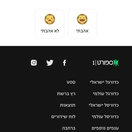
אהבתי
לא אהבתי
כדורגל ישראלי
VOD
כדורגל עולמי
רץ ברשת
ליגת העל
כדורסל ישראלי
תוצאות
ליגת
ליגה לאומית
האלופות
כדורסל עולמי
לוח שידורים
ליגת ווינר
סל
גביע הטוטו
ענפים נוספים
ברחבה
ליגה