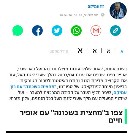
רון עמיקם
"מחצית בשכונה" – פודקאסט
אופניים
יום שלישי, 08:58, 28.04.26
ספורט מוטורי
משתתפים וזוכים בפרסים
כדורמים
תקנון משתתפים וזוכים בפרסים
טניס
א
א
א
א
(גודל טקסט)
פוטבול אמריקאי NFL
תקנון עבור פעילות אלקטרה
גיימינג E-Sports
בשנת 2004, לאחר שלוש עונות מוצלחות בהפועל באר שבע,
בייסבול MLB
תקנון עבור פעילות ספורט 1 – "מרלן"
אופיר חיים, שסיים את עונת 2003/04 כמלך שערי ליגת העל, עזב
את הקבוצה מבירת הנגב וחתם באיסטנבולספור הטורקית.
ספורט אתגרי ואקסטרים
בריאיון מיוחד לפודקאסט של ספורט1,
"מחצית בשכונה" עם רון
תנאי שימוש
עמיקם
, סיפר חלוץ העבר על הסיבה המרכזית למעבר – ועל
אומנויות לחימה
שיתוף הפעולה עם מלך שערי ליגת העל בכל הזמנים, אלון מזרחי.
מדיניות פרטיות
צפו ב"מחצית בשכונה" עם אופיר
גיימינג E-Sports
חיים
תקנון פעילות ספורט 1