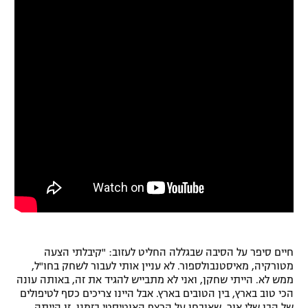
רשיון להקרנה פומבית לבית עסק
הצטרפות לחבילת הערוצים
לוח דרושים – ג'ובנט
תגיות
המגזין
חיים סיפר על הסיבה שבגללה החליט לעזוב: "קיבלתי הצעה
מטורקיה, מאיסטנבולספור. לא עניין אותי לעבור לשחק בחו"ל,
ממש לא. הייתי שחקן, ואני לא מתבייש להגיד את זה, באותה עונה
הכי טוב בארץ, בין הטובים בארץ. אבל היינו צריכים כסף לטיפולים
של הבן שלי אור, שאובחן על הרצף האוטיסטי בזמנו. זו הייתה