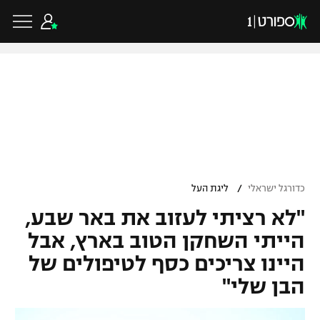
כדורגל ישראלי
ליגת העל
כדורגל עולמי
/
כדורגל ישראלי
ליגת העל
ליגה לאומית
"לא רציתי לעזוב את באר שבע,
ליגת האלופות
כדורסל ישראלי
גביע הטוטו
הייתי השחקן הטוב בארץ, אבל
ליגה אירופית
היינו צריכים כסף לטיפולים של
ליגת ווינר סל
ליגיונרים
כדורסל עולמי
הבן שלי"
ליגה אנגלית
ליגה לאומית
גביע המדינה
NBA
ליגה גרמנית
ענפים נוספים