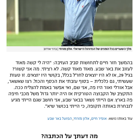
מלך השערים בכל הזמנים של הכדורגל הישראלי. אלון מזרחי
|
ברני ארדוב
בהמשך חזר חיים לתחושות סביב העזיבה: "היה לי קשה מאוד
לעזוב את באר שבע. מאוד מאוד קשה. לא רציתי. מה אני קשור?
בגיל 29, אז לא היו יוצאים לחו"ל בכלל, בקושי היו יוצאים. זו טעות
שעשיתי, גם כלכלית – בסוף עזבתי את הכסף והכול. רצו שאשאר,
אבל אורלי ואור היו פה, אני שם, ואי אפשר באמת להצליח ככה.
התקציב של הקבוצה הטורקית אז היה יותר גדול משל מכבי חיפה
פה בארץ. אם הייתי נשאר בבאר שבע, אני חושב שגם הייתי מגיע
לנבחרת באותה תקופה, כי הייתי בכושר שיא".
עוד באותו נושא:
אופיר חיים
,
אלון מזרחי
,
הפועל באר שבע
מה דעתך על הכתבה?