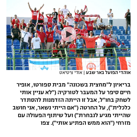
כדורסל נשים
נבחרת ישראל
יורוליג
ליגה ספרדית
טניס
VOD
מכבי תל אביב
מכבי חיפה
יורוקאפ
ליגה איטלקית
כדוריד
הפועל חולון
בית"ר ירושלים
רץ ברשת
ליגה צרפתית
כדורעף
הפועל ירושלים
מכבי תל אביב
ליגה הולנדית
שחייה
תוצאות
דני אבדיה
הפועל תל אביב
אוהדי הפועל באר שבע
|
אודי ציטיאט
ליגה טורקית
ג'ודו
הפועל חיפה
לוח שידורים
בריאיון ל"מחצית בשכונה" מבית ספורט1, אופיר
ליגה סינית
אגרוף
חיים סיפר על המעבר לטורקיה ("לא עניין אותי
הפועל באר שבע
לשחק בחו"ל, אבל זו הייתה הזדמנות להסתדר
ליגה ברזילאית
ברחבה
ספורט אולימפי
כלכלית"), על החרטה ("אם הייתי נשאר, אני חושב
מכבי נתניה
שהייתי מגיע לנבחרת") ועל שיתוף הפעולה עם
ליגות נוספות
UFC
מזרחי ("הוא ממש הפתיע אותי"). צפו
"מעל הליגה" – פודקאסט
בני יהודה
היאבקות WWE