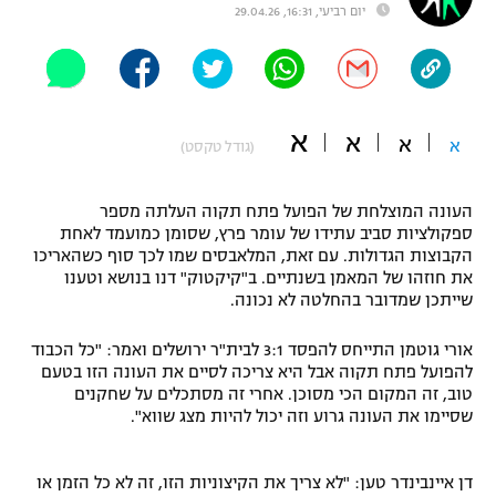
יום רביעי, 16:31, 29.04.26
"מחצית בשכונה" – פודקאסט
אופניים
ספורט מוטורי
משתתפים וזוכים בפרסים
א
א
א
א
(גודל טקסט)
כדורמים
תקנון משתתפים וזוכים בפרסים
טניס
פוטבול אמריקאי NFL
העונה המוצלחת של הפועל פתח תקוה העלתה מספר
תקנון עבור פעילות אלקטרה
ספקולציות סביב עתידו של עומר פרץ, שסומן כמועמד לאחת
גיימינג E-Sports
הקבוצות הגדולות. עם זאת, המלאבסים שמו לכך סוף כשהאריכו
בייסבול MLB
תקנון עבור פעילות ספורט 1 – "מרלן"
את חוזהו של המאמן בשנתיים. ב"קיקטוק" דנו בנושא וטענו
שייתכן שמדובר בהחלטה לא נכונה.
ספורט אתגרי ואקסטרים
תנאי שימוש
אורי גוטמן התייחס להפסד 3:1 לבית"ר ירושלים ואמר: "כל הכבוד
אומנויות לחימה
להפועל פתח תקוה אבל היא צריכה לסיים את העונה הזו בטעם
טוב, זה המקום הכי מסוכן. אחרי זה מסתכלים על שחקנים
מדיניות פרטיות
שסיימו את העונה גרוע וזה יכול להיות מצג שווא".
גיימינג E-Sports
תקנון פעילות ספורט 1
דן איינבינדר טען: "לא צריך את הקיצוניות הזו, זה לא כל הזמן או