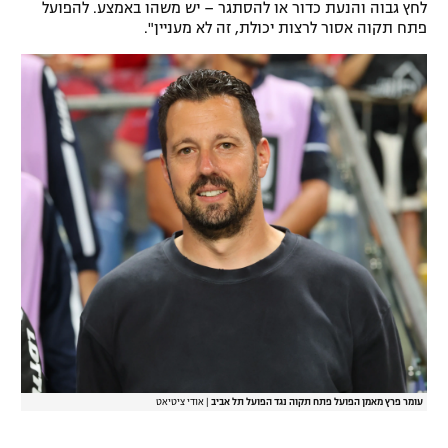
לחץ גבוה והנעת כדור או להסתגר – יש משהו באמצע. להפועל
רשיון להקרנה פומבית לבית עסק
פתח תקוה אסור לרצות יכולת, זה לא מעניין".
הצטרפות לחבילת הערוצים
לוח דרושים – ג'ובנט
תגיות
המגזין
עומר פרץ מאמן הפועל פתח תקוה נגד הפועל תל אביב
|
אודי ציטיאט