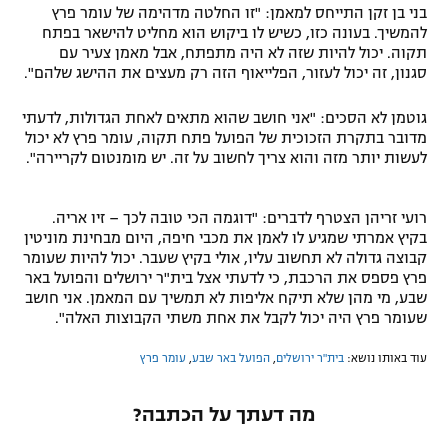
בני בן זקן התייחס למאמן: "זו החלטה מדהימה של עומר פרץ
להמשיך. בעונה כזו, כשיש לו ביקוש הוא מחליט להישאר בפתח
תקוה. יכול להיות שזה לא היה מתפתח, אבל מאמן צעיר עם
סגנון, זה יכול לעזור, הפלייאוף הזה רק מעצים את ההישג שלהם".
גוטמן לא הסכים: "אני חושב שהוא מתאים לאחת הגדולות, לדעתי
מדובר בתקרת הזכוכית של הפועל פתח תקוה, עומר פרץ לא יכול
לעשות יותר מזה והוא צריך לחשוב על זה. יש מומנטום לקריירה".
רועי זריהן הצטרף לדברים: "דוגמה הכי טובה לכך – זיו אריה.
בקיץ אמרתי שמגיע לו לאמן את מכבי חיפה, היום מבחינת מוניטין
קבוצה גדולה לא תחשוב עליו, אולי בקיץ שעבר. יכול להיות שעומר
פרץ פספס את הרכבת, כי לדעתי אצל בית"ר ירושלים והפועל באר
שבע, מי מהן שלא תיקח אליפות לא תמשיך עם המאמן. אני חושב
שעומר פרץ היה יכול לקבל את אחת משתי הקבוצות האלה".
עוד באותו נושא:
בית"ר ירושלים
,
הפועל באר שבע
,
עומר פרץ
מה דעתך על הכתבה?