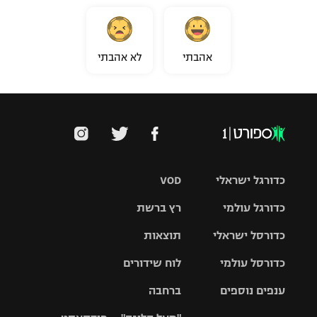
אהבתי
לא אהבתי
כדורגל ישראלי
VOD
כדורגל עולמי
רץ ברשת
ליגת העל
כדורסל ישראלי
תוצאות
ליגת
ליגה לאומית
האלופות
כדורסל עולמי
לוח שידורים
ליגת ווינר
סל
גביע הטוטו
ענפים נוספים
ברחבה
ליגה
NBA
אירופית