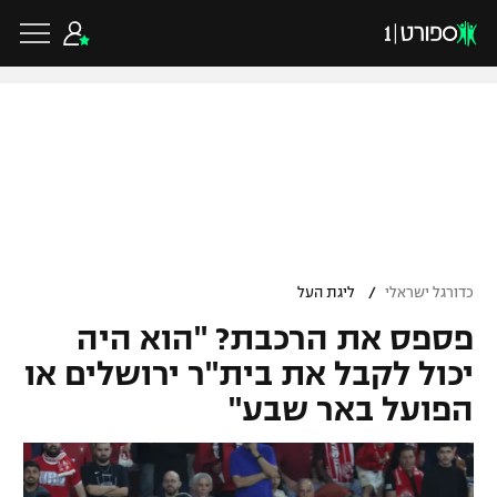
כדורגל ישראלי
ליגת העל
כדורגל עולמי
/
כדורגל ישראלי
ליגת העל
ליגה לאומית
פספס את הרכבת? "הוא היה
ליגת האלופות
כדורסל ישראלי
גביע הטוטו
יכול לקבל את בית"ר ירושלים או
ליגה אירופית
הפועל באר שבע"
ליגת ווינר סל
ליגיונרים
כדורסל עולמי
ליגה אנגלית
ליגה לאומית
גביע המדינה
NBA
ליגה גרמנית
ענפים נוספים