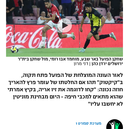
כדורסל נשים
נבחרת ישראל
יורוליג
ליגה ספרדית
טניס
VOD
מכבי תל אביב
מכבי חיפה
יורוקאפ
ליגה איטלקית
כדוריד
הפועל חולון
בית"ר ירושלים
רץ ברשת
ליגה צרפתית
כדורעף
הפועל ירושלים
מכבי תל אביב
ליגה הולנדית
שחייה
תוצאות
שחקן הפועל באר שבע, מוחמד אבו רומי, מול שחקן בית"ר
דני אבדיה
הפועל תל אביב
ירושלים ירדן כהן
|
דני מרון
ליגה טורקית
ג'ודו
לאור העונה המוצלחת של הפועל פתח תקוה,
הפועל חיפה
לוח שידורים
ב"קיקטוק" תהו אם החלטתו של עומר פרץ להאריך
ליגה סינית
אגרוף
חוזה נכונה: "קחו לדוגמה את זיו אריה, בקיץ אמרתי
הפועל באר שבע
ליגה ברזילאית
שהוא מתאים למכבי חיפה - היום מבחינת מוניטין
ברחבה
ספורט אולימפי
לא יחשבו עליו"
מכבי נתניה
ליגות נוספות
UFC
"מעל הליגה" – פודקאסט
בני יהודה
מערכת ספורט 1
היאבקות WWE