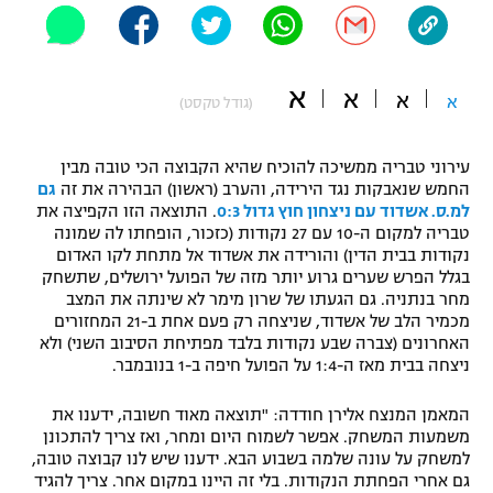
"מחצית בשכונה" – פודקאסט
אופניים
א
א
ספורט מוטורי
א
א
משתתפים וזוכים בפרסים
(גודל טקסט)
כדורמים
עירוני טבריה ממשיכה להוכיח שהיא הקבוצה הכי טובה מבין
תקנון משתתפים וזוכים בפרסים
טניס
החמש שנאבקות נגד הירידה, והערב (ראשון) הבהירה את זה
גם
פוטבול אמריקאי NFL
למ.ס. אשדוד עם ניצחון חוץ גדול 0:3
. התוצאה הזו הקפיצה את
תקנון עבור פעילות אלקטרה
טבריה למקום ה-10 עם 27 נקודות (כזכור, הופחתו לה שמונה
גיימינג E-Sports
נקודות בבית הדין) והורידה את אשדוד אל מתחת לקו האדום
בייסבול MLB
תקנון עבור פעילות ספורט 1 – "מרלן"
בגלל הפרש שערים גרוע יותר מזה של הפועל ירושלים, שתשחק
מחר בנתניה. גם הגעתו של שרון מימר לא שינתה את המצב
ספורט אתגרי ואקסטרים
מכמיר הלב של אשדוד, שניצחה רק פעם אחת ב-21 המחזורים
תנאי שימוש
האחרונים (צברה שבע נקודות בלבד מפתיחת הסיבוב השני) ולא
אומנויות לחימה
ניצחה בבית מאז ה-1:4 על הפועל חיפה ב-1 בנובמבר.
מדיניות פרטיות
גיימינג E-Sports
המאמן המנצח אלירן חודדה: "תוצאה מאוד חשובה, ידענו את
משמעות המשחק. אפשר לשמוח היום ומחר, ואז צריך להתכונן
למשחק על עונה שלמה בשבוע הבא. ידענו שיש לנו קבוצה טובה,
תקנון פעילות ספורט 1
גם אחרי הפחתת הנקודות. בלי זה היינו במקום אחר. צריך להגיד