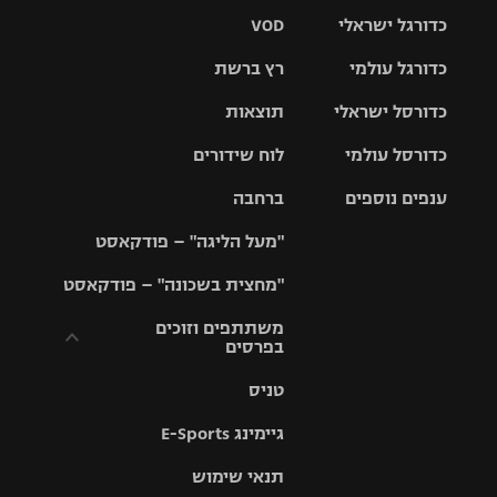
כדורגל ישראלי
VOD
כדורגל עולמי
רץ ברשת
ליגת העל
כדורסל ישראלי
תוצאות
ליגת
ליגה לאומית
האלופות
כדורסל עולמי
לוח שידורים
ליגת ווינר
סל
גביע הטוטו
ענפים נוספים
ברחבה
ליגה
NBA
אירופית
"מעל הליגה" – פודקאסט
ליגה לאומית
ליגיונרים
טניס
יורוליג
ליגה אנגלית
"מחצית בשכונה" – פודקאסט
כדורסל נשים
גביע המדינה
כדוריד
יורוקאפ
ליגה גרמנית
משתתפים וזוכים
בפרסים
מכבי תל
נבחרת
כדורעף
אביב
ישראל
ליגה
טניס
ספרדית
תקנון משתתפים
שחייה
הפועל חולון
מכבי חיפה
וזוכים בפרסים
גיימינג E-Sports
ליגה
איטלקית
ג'ודו
הפועל
בית"ר
תנאי שימוש
תקנון עבור פעילות
ירושלים
ירושלים