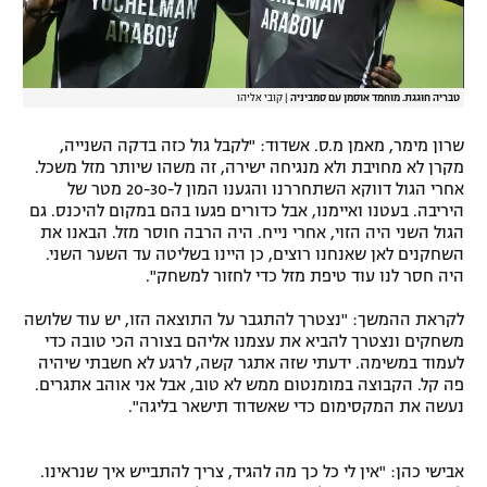
טבריה חוגגת. מוחמד אוסמן עם סמביניה
|
קובי אליהו
שרון מימר, מאמן מ.ס. אשדוד: "לקבל גול כזה בדקה השנייה,
מקרן לא מחויבת ולא מנגיחה ישירה, זה משהו שיותר מזל משכל.
אחרי הגול דווקא השתחררנו והגענו המון ל-20-30 מטר של
היריבה. בעטנו ואיימנו, אבל כדורים פגעו בהם במקום להיכנס. גם
הגול השני היה הזוי, אחרי נייח. היה הרבה חוסר מזל. הבאנו את
השחקנים לאן שאנחנו רוצים, כן היינו בשליטה עד השער השני.
היה חסר לנו עוד טיפת מזל כדי לחזור למשחק".
לקראת ההמשך: "נצטרך להתגבר על התוצאה הזו, יש עוד שלושה
משחקים ונצטרך להביא את עצמנו אליהם בצורה הכי טובה כדי
לעמוד במשימה. ידעתי שזה אתגר קשה, לרגע לא חשבתי שיהיה
פה קל. הקבוצה במומנטום ממש לא טוב, אבל אני אוהב אתגרים.
נעשה את המקסימום כדי שאשדוד תישאר בליגה".
אבישי כהן: "אין לי כל כך מה להגיד, צריך להתבייש איך שנראינו.