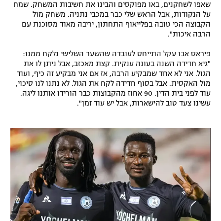
שאפו לשחקנים, באו מפוקסים והבינו את חשיבות המשחק. שמח
רשיון להקרנה פומבית לבית עסק
על הנקודות, אבל הראש שלי כבר במכבי נתניה. משחק מול
הקבוצה הכי טובה בפלייאוף התחתון, יריבה מאוד מסוכנת עם
הרבה איכות".
הצטרפות לחבילת הערוצים
פיראס אבו עקל התייחס לעובדה שהשער השלישי נלקח ממנו:
לוח דרושים – ג'ובנט
"גיא חדידה השנה בעונה ענקית. קצת מאכזב, אבל ניתן לו את
הגול. אני לא אחד שמבקיע הרבה, אז אם אני מבקיע זה כיף, ועוד
תגיות
מול האקסית. אבל בסוף חדידה לקח את הגול. לא נתנו לנו סיכוי,
עוד לפני בית הדין. 90 אחוז מהקבוצות כבר הורידו אותנו ליגה.
עשינו צעד טוב להישארות, אבל יש עוד זמן".
המגזין