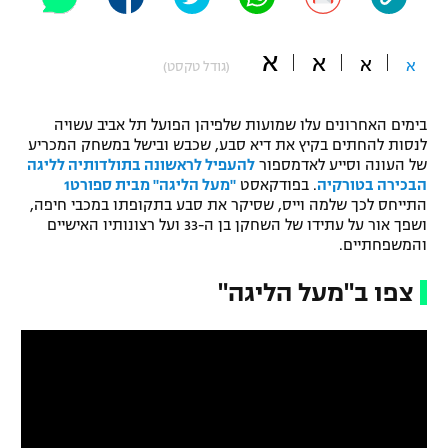
"מחצית בשכונה" – פודקאסט
אופניים
א
א
א
א
(גודל טקסט)
ספורט מוטורי
משתתפים וזוכים בפרסים
בימים האחרונים עלו שמועות שלפיהן הפועל תל אביב עשויה
כדורמים
לנסות להחתים בקיץ את דיא סבע, שכבש ובישל במשחק המכריע
תקנון משתתפים וזוכים בפרסים
טניס
של העונה וסייע לאדמספור
להעפיל לראשונה בתולדותיה לליגה
פוטבול אמריקאי NFL
הבכירה בטורקיה
. בפודקאסט
"מעל הליגה" מבית ספורט1
תקנון עבור פעילות אלקטרה
התייחס לכך שלמה וייס, שסיקר את סבע בתקופתו במכבי חיפה,
ושפך אור על עתידו של השחקן בן ה-33 ועל רצונותיו האישיים
גיימינג E-Sports
בייסבול MLB
והמשפחתיים.
תקנון עבור פעילות ספורט 1 – "מרלן"
ספורט אתגרי ואקסטרים
צפו ב"מעל הליגה"
תנאי שימוש
אומנויות לחימה
מדיניות פרטיות
גיימינג E-Sports
תקנון פעילות ספורט 1