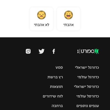
אהבתי
לא אהבתי
כדורגל ישראלי
VOD
כדורגל עולמי
רץ ברשת
ליגת העל
כדורסל ישראלי
תוצאות
ליגת
ליגה לאומית
האלופות
כדורסל עולמי
לוח שידורים
ליגת ווינר
סל
גביע הטוטו
ענפים נוספים
ברחבה
ליגה
NBA