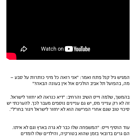
רשיון להקרנה פומבית לבית עסק
הצטרפות לחבילת הערוצים
לוח דרושים – ג'ובנט
תגיות
המגזין
המגיש גיל קנל פתח ואמר: "אני רואה כל מיני כותרות על סבע –
מה, בהפועל תל אביב הולכים אול אין בעונה הבאה?"
בהמשך, שלמה וייס השיב והרחיב: "דיא כנראה לא יחזור לישראל.
זה לא רק ענייני מס, יש גם עניינים נוספים מעבר לכך. להערכתי יש
סיכוי טוב שגם אחרי הפרישה הוא לא יחזור לישראל ויגור בחו"ל".
עוד הוסיף וייס: "המשפחה שלו כבר לא גרה בארץ וגם לא איתו.
הם גרים בדובאי בזמן שהוא בטורקיה, והילדים שלו לומדים