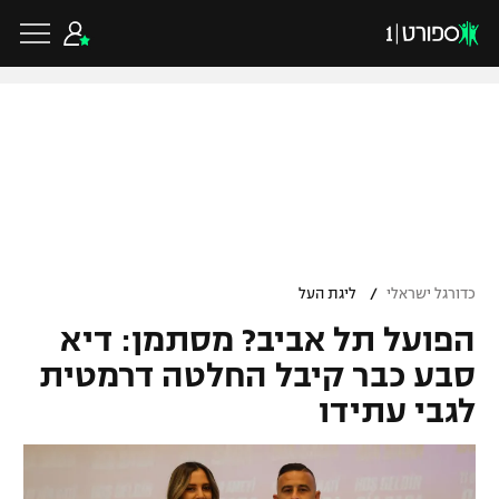
כדורגל ישראלי
ליגת העל
כדורגל עולמי
/
כדורגל ישראלי
ליגת העל
ליגה לאומית
הפועל תל אביב? מסתמן: דיא
ליגת האלופות
כדורסל ישראלי
גביע הטוטו
סבע כבר קיבל החלטה דרמטית
ליגה אירופית
לגבי עתידו
ליגת ווינר סל
ליגיונרים
כדורסל עולמי
ליגה אנגלית
ליגה לאומית
גביע המדינה
NBA
ליגה גרמנית
ענפים נוספים