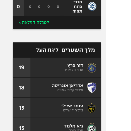
מכבי
0
0
0
0
0
פתח
תקוה
לטבלה המלאה >
מלך השערים
ליגת העל
דור פרץ
19
מכבי תל אביב
אדריאן אוגריסה
18
עירוני קרית שמונה
עומר אצילי
15
בית"ר ירושלים
גיא מלמד
15
מכבי חיפה