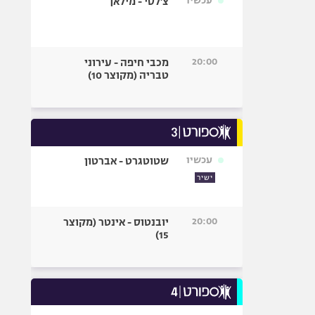
עכשיו
צ'לסי - מילאן
20:00
מכבי חיפה - עירוני
טבריה (מקוצר 10)
עכשיו
שטוטגרט - אברטון
ישיר
20:00
יובנטוס - אינטר (מקוצר
15)