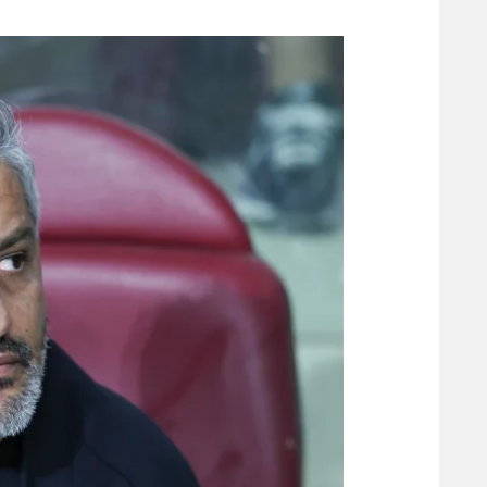
משתתפים וזוכים בפרסים
מכבי ת
הפועל 
תקנון משתתפים וזוכים בפרסים
הפועל 
תקנון עבור פעילות אלקטרה
הפועל 
תקנון עבור פעילות ספורט 1 – "מרלן"
מכבי נ
טניס
בני יהו
גיימינג E-Sports
תנאי שימוש
מדיניות פרטיות
תקנון פעילות ספורט 1
רשיון להקרנה פומבית לבית עסק
הצטרפות לחבילת הערוצים
לוח דרושים – ג'ובנט
תגיות