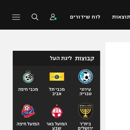
וצאות
לוח שידורים
כדורסל עולמי
ענפים נוספים
קבוצות
ליגת העל
NBA
טניס
יורוליג
כדוריד
יורוקאפ
כדורעף
שחייה
עירוני
מכבי תל
מכבי חיפה
טבריה
אביב
ג'ודו
אגרוף
ספורט אולימפי
UFC
בית"ר
הפועל באר
הפועל חיפה
ירושלים
שבע