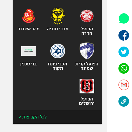
היאבקות WWE
אופניים
ספורט מוטורי
כדורמים
הפועל
מכבי נתניה
מ.ס. אשדוד
חדרה
פוטבול אמריקאי NFL
בייסבול MLB
ספורט אתגרי
ואקסטרים
הפועל קרית
מכבי פתח
בני סכנין
שמונה
תקוה
אומנויות לחימה
גיימינג E-Sports
הפועל
ירושלים
לכל הקבוצות >