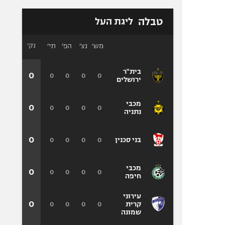
טבלה
ליגת העל
מש׳
נצ׳
הפ׳
תי׳
נק׳
בית"ר
0
0
0
0
0
ירושלים
מכבי
0
0
0
0
0
נתניה
0
0
0
0
0
בני סכנין
מכבי
0
0
0
0
0
חיפה
עירוני
0
0
0
0
0
קרית
שמונה