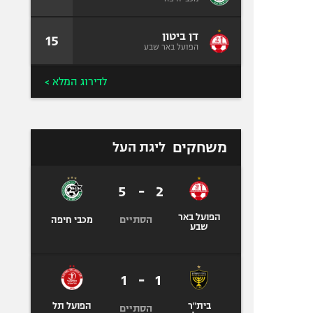
דן ביטון
15
הפועל באר שבע
לדירוג המלא >
משחקים
ליגת העל
5
-
2
הפועל באר
הסתיים
מכבי חיפה
שבע
1
-
1
בית"ר
הפועל תל
הסתיים