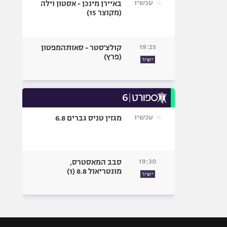
עכשיו
באיירן מינכן - אסטון וילה
(מקוצר 15)
19:25
קולצ'סטר - סאותהמפטון
(פרץ)
ישיר
עכשיו
מגזין טניס גברים 6.8
19:30
סבב המאסטרס,
מונטריאול 8.8 (1)
ישיר