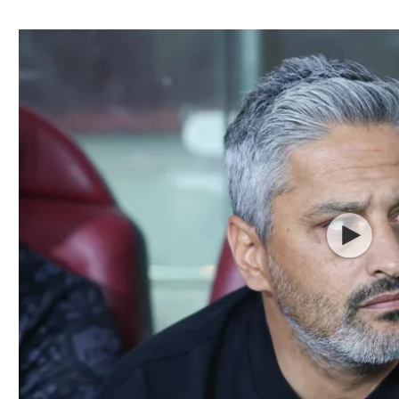
ל אביב
ליגה טורקית
תל אביב
ליגה סינית
חיפה
ליגה ברזילאית
באר שבע
ליגות נוספות
תניה
דה