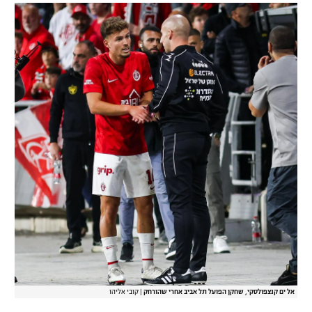
רשיון להקרנה פומבית לבית עסק
הצטרפות לחבילת הערוצים
לוח דרושים – ג'ובנט
תגיות
המגזין
אל ים קנצפולסקי, שחקן הפועל תל אביב אחרי שהורחק
|
קובי אליהו