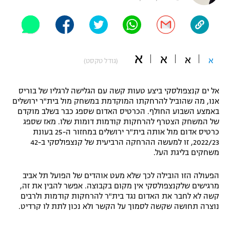
"מחצית בשכונה" – פודקאסט
אופניים
ספורט מוטורי
משתתפים וזוכים בפרסים
א
א
א
א
(גודל טקסט)
כדורמים
תקנון משתתפים וזוכים בפרסים
טניס
אל ים קנצפולסקי ביצע טעות קשה עם הגלישה לרגליו של בוריס
פוטבול אמריקאי NFL
אנו, מה שהוביל להרחקתו המוקדמת במשחק מול בית"ר ירושלים
תקנון עבור פעילות אלקטרה
באמצע השבוע החולף. הכרטיס האדום שספג כבר בשלב מוקדם
גיימינג E-Sports
בייסבול MLB
של המשחק הצטרף להרחקות קודמות דומות שלו. מאז שספג
תקנון עבור פעילות ספורט 1 – "מרלן"
כרטיס אדום מול אותה בית"ר ירושלים במחזור ה-25 בעונת
2022/23, זו למעשה ההרחקה הרביעית של קנצפולסקי ב-42
ספורט אתגרי ואקסטרים
תנאי שימוש
משחקים בליגת העל.
אומנויות לחימה
הפעולה הזו הובילה לכך שלא מעט אוהדים של הפועל תל אביב
מרגישים שלקנצפולסקי אין מקום בקבוצה. אפשר להבין את זה,
מדיניות פרטיות
גיימינג E-Sports
קשה לא לחבר את האדום נגד בית"ר להרחקות קודמות ולרבים
נוצרה תחושה שקשה לסמוך על הקשר ולא נכון לתת לו קרדיט.
תקנון פעילות ספורט 1