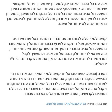
אבל עם כל הכבוד לאוהדים, למועדון יש מערך ניהולי ומקצועי
שיתמודד עם זה. קנצפולסקי עשה טעות ראשונה מסוגה בעידן
הפועל תל אביב המחודשת בליגת העל. במקום להתעצבן, במועדון
יסבירו לו איך ומה לעשות אחרת, מה לא לעשות ואיך להימנע מכך
בתקווה שזה לא יחזור על עצמו.
קנצפולסקי עלה לכותרות עם נבחרת הנוער באליפות אירופה
והמונדיאליטו, אבל התקשה לפרוץ בבוגרים. התהליך שהוא עובר
בהפועל תל אביב הנוכחית הפך אותו לשחקן טוב ואיכותי יותר ,
כזה שראוי להיות חלק מהפועל תל אביב ולהמשיך לקבל
הזדמנויות להוכיח את עצמו וגם לתקן את מה שקרה נגד בית"ר
ירושלים.
הערב (20:30, ספורט4) אל ים קנצפולסקי הוא יראה את הדרבי
מהיציע בעקבות ההרחקה, אם האדומים ינצחו דרבי שני העונה
לאחר 12 שנות בצורת, הוא יוכל לרדת לדשא ולחגוג עם השחקנים
ויקבל אהבה מהקהל. יש רגעים בהם אוהדים שוכחים הכל וכולם
הופכים לקדושים, הערב יש פוטנציאל לרגע כזה עבורו.
עוד באותו נושא:
אל ים קנצפולסקי
,
הפועל תל אביב