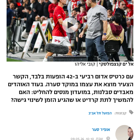
כדורסל נשים
נבחרת ישראל
יורוליג
ליגה ספרדית
טניס
VOD
מכבי תל אביב
מכבי חיפה
יורוקאפ
ליגה איטלקית
כדוריד
הפועל חולון
בית"ר ירושלים
רץ ברשת
ליגה צרפתית
כדורעף
הפועל ירושלים
מכבי תל אביב
ליגה הולנדית
שחייה
תוצאות
אל ים קנצפולסקי
|
קובי אליהו
דני אבדיה
הפועל תל אביב
ליגה טורקית
עם כרטיס אדום רביעי ב-42 הופעות בלבד, הקשר
ג'ודו
הפועל חיפה
הצעיר מוצא את עצמו במוקד סערה. בעוד האוהדים
לוח שידורים
ליגה סינית
מאבדים סבלנות, במועדון מנסים להחליט: האם
אגרוף
הפועל באר שבע
להמשיך לתת קרדיט או שהגיע הזמן לשינוי גישה?
ליגה ברזילאית
ברחבה
ספורט אולימפי
מכבי נתניה
קבוצות:
הפועל תל אביב
ליגות נוספות
UFC
"מעל הליגה" – פודקאסט
בני יהודה
אופיר סער
היאבקות WWE
שבת, 10:10, 09.05.26