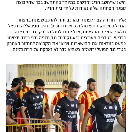
הישג שייחשב חריג ומרשים במיוחד בהתחשב בכך שהקבוצה
רשיון להקרנה פומבית לבית עסק
ספגה הפחתה של 8 נקודות על ידי בית הדין.
אלירן חודדה צפוי לפתוח בהרכב זהה להרכב שפתח בניצחון
הצטרפות לחבילת הערוצים
הגדול במשחק החוץ מול מ.ס אשדוד (0:3). והיב חביבאללה ודניאל
גולאני החלימו מפציעות, אבל יחזרו לסגל נגד רק נגד בני ריינה
לוח דרושים – ג'ובנט
ברביעי. בטבריה מעריכים כי 4 נקודות נגד נתניה ובני ריינה יבטיחו
כמעט בוודאות את ההישארות ויביאו את הקבוצה למחזור האחרון
בטדי נגד הפועל ירושלים כשהיא כבר לא נאבקת על חייה בליגה.
תגיות
המגזין