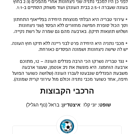
לפני כן היו למכבי נתניה שני ניצחונות אחרי מהפכים (2:3 בחוץ
בעונה שעברה ו-2:5 בבית העונה) ועוד משחק הסתיים ב-1:1.
* עירוני טבריה היא הבלתי מנוצחת היחידה בפלייאוף התחתון
וסך הכול סופרת חמישה מחזורים ללא הפסד (שני ניצחונות
ושלוש תוצאות תיקו). בארבעה מהם גם שמרה על רשת נקייה.
* מכבי נתניה היא היחידה פרט לבני ריינה ללא תיקו חוץ העונה.
יש לה שישה ניצחונות ושמונה הפסדים כאורחת.
* נגד טבריה נשרקו הכי הרבה פנדלים העונה – 12, מתוכם
ארבעה הוחמצו. היא פוגשת את ניב אנטמן, שעצר ארבעה
משבעת הפנדלים שנבעטו לעברו העונה (שלושה כשוער הפועל
חיפה, אחד כשוער מכבי נתניה וכולם מול עירוני קרית שמונה).
הרכבי הקבוצות
שופט:
יוני קלז
איצטדיון:
בראל (נוף הגליל)