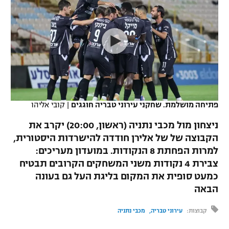
כדורסל נשים
נבחרת ישראל
יורוליג
ליגה ספרדית
טניס
VOD
מכבי תל אביב
מכבי חיפה
יורוקאפ
ליגה איטלקית
כדוריד
הפועל חולון
בית"ר ירושלים
רץ ברשת
ליגה צרפתית
כדורעף
הפועל ירושלים
מכבי תל אביב
ליגה הולנדית
שחייה
תוצאות
פתיחה מושלמת. שחקני עירוני טבריה חוגגים
|
קובי אליהו
דני אבדיה
הפועל תל אביב
ליגה טורקית
ניצחון מול מכבי נתניה (ראשון, 20:00) יקרב את
ג'ודו
הפועל חיפה
הקבוצה של של אלירן חודדה להישרדות היסטורית,
לוח שידורים
ליגה סינית
למרות הפחתת 8 הנקודות. במועדון מעריכים:
אגרוף
הפועל באר שבע
צבירת 4 נקודות משני המשחקים הקרובים תבטיח
ליגה ברזילאית
ברחבה
כמעט סופית את המקום בליגת העל גם בעונה
ספורט אולימפי
מכבי נתניה
הבאה
ליגות נוספות
UFC
"מעל הליגה" – פודקאסט
בני יהודה
קבוצות:
עירוני טבריה
מכבי נתניה
היאבקות WWE