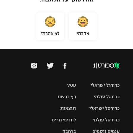
אהבתי
לא אהבתי
כדורגל ישראלי
VOD
כדורגל עולמי
רץ ברשת
ליגת העל
כדורסל ישראלי
תוצאות
ליגת
ליגה לאומית
האלופות
כדורסל עולמי
לוח שידורים
ליגת ווינר
סל
גביע הטוטו
ענפים נוספים
ברחבה
ליגה