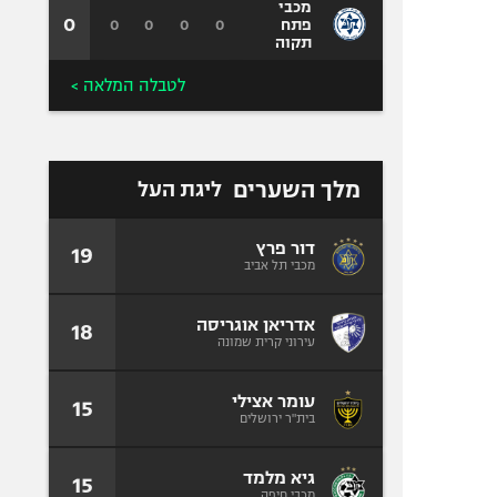
מכבי
0
0
0
0
0
פתח
תקוה
לטבלה המלאה >
מלך השערים
ליגת העל
דור פרץ
19
מכבי תל אביב
אדריאן אוגריסה
18
עירוני קרית שמונה
עומר אצילי
15
בית"ר ירושלים
גיא מלמד
15
מכבי חיפה