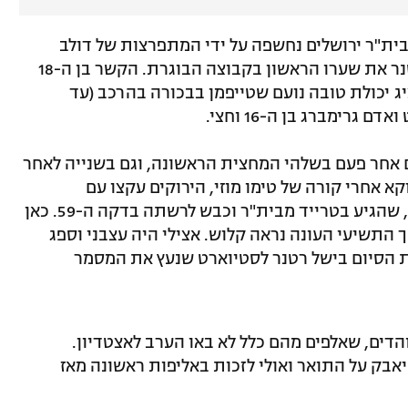
בית"ר ירושלים נחשפה על ידי המתפרצות של דולב
חזיזה וסדריק דון, שבישל בדקה ה-15 לרטנר את שערו הראשון בקבוצה הבוגרת. הקשר בן ה-18
ג יכולת טובה נועם שטייפמן בבכורה בהרכב (עד
 גרימברג בן ה-16 וחצי.
 אחר פעם בשלהי המחצית הראשונה, וגם בשנייה לאחר
קא אחרי קורה של טימו מוזי, הירוקים עקצו עם
מתפרצת קטלנית ושער של קאני המושמץ, שהגיע בטרייד מבית"ר וכבש לרשתה בדקה ה-59. כאן
התשיעי העונה נראה קלוש. אצילי היה עצבני וספג
ת הסיום בישל רטנר לסטיוארט שנעץ את המסמר
דים, שאלפים מהם כלל לא באו הערב לאצטדיון.
יאבק על התואר ואולי לזכות באליפות ראשונה מאז