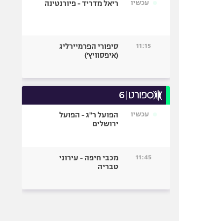
עכשיו
ריאל מדריד - פיורנטינה
11:15
סיפורי הפרמיירליג
(איפסוויץ')
עכשיו
הפועל ר"ג - הפועל
ירושלים
11:45
מכבי חיפה - עירוני
טבריה