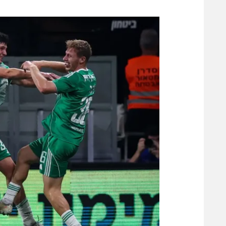
משתתפים וזוכים בפרסים
מכבי ת
הפועל 
תקנון משתתפים וזוכים בפרסים
הפועל 
תקנון עבור פעילות אלקטרה
הפועל 
תקנון עבור פעילות ספורט 1 – "מרלן"
מכבי נ
טניס
בני יהו
גיימינג E-Sports
תנאי שימוש
מדיניות פרטיות
תקנון פעילות ספורט 1
רשיון להקרנה פומבית לבית עסק
הצטרפות לחבילת הערוצים
לוח דרושים – ג'ובנט
תגיות