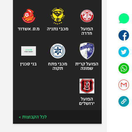
היאבקות WWE
אופניים
ספורט מוטורי
כדורמים
הפועל
מכבי נתניה
מ.ס. אשדוד
חדרה
פוטבול אמריקאי NFL
בייסבול MLB
ספורט אתגרי
ואקסטרים
הפועל קרית
מכבי פתח
בני סכנין
שמונה
תקוה
אומנויות לחימה
גיימינג E-Sports
הפועל
ירושלים
לכל הקבוצות >