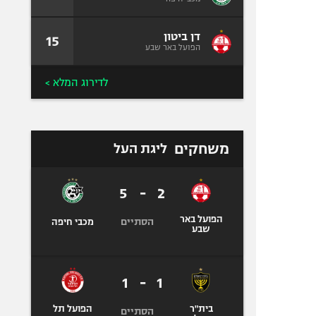
דן ביטון
15
הפועל באר שבע
לדירוג המלא >
משחקים
ליגת העל
5
-
2
הפועל באר
הסתיים
מכבי חיפה
שבע
1
-
1
בית"ר
הפועל תל
הסתיים