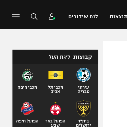
וצאות
לוח שידורים
כדורסל עולמי
ענפים נוספים
קבוצות
ליגת העל
NBA
טניס
יורוליג
כדוריד
יורוקאפ
כדורעף
שחייה
עירוני
מכבי תל
מכבי חיפה
טבריה
אביב
ג'ודו
אגרוף
ספורט אולימפי
UFC
בית"ר
הפועל באר
הפועל חיפה
ירושלים
שבע