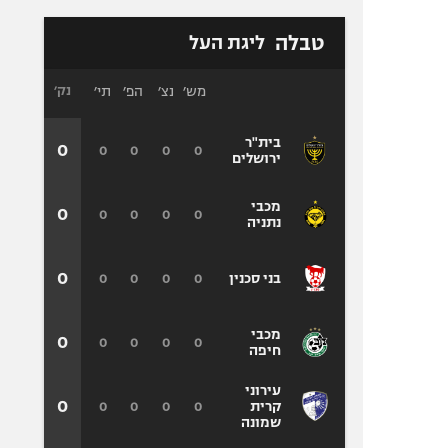
טבלה
ליגת העל
מש׳
נצ׳
הפ׳
תי׳
נק׳
בית"ר
0
0
0
0
0
ירושלים
מכבי
0
0
0
0
0
נתניה
0
0
0
0
0
בני סכנין
מכבי
0
0
0
0
0
חיפה
עירוני
0
0
0
0
0
קרית
שמונה