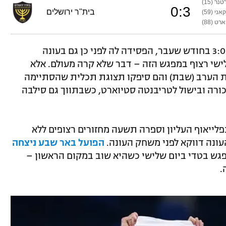
טנר (15)
0
:
3
בית"ר ירושלים
קאני (59)
רט (88)
3:0 בחודש שעבר, הפסידה לה לפני כן גם בעונה
לישי רצוף במפגש הזה – דבר שלא קרה מעולם. אלא
ות הערב (שבת) והם סיפקו תצוגת תכלית שהסתיימה
ר בכורה ובישול לטריבנטה סטיוארט, כשבתווך גם סילבה
לייאוף העליון וספרה תשעה מחזורים רצופים ללא
נה דווקא לפני משחק העונה.
הפועל באר שבע ניצחה
גש בטדי ביום שלישי כשהיא שוב במקום הראשון –
.