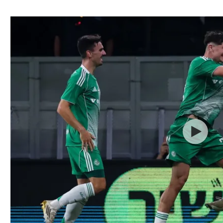
ל אביב
ליגה טורקית
תל אביב
ליגה סינית
חיפה
ליגה ברזילאית
באר שבע
ליגות נוספות
תניה
דה