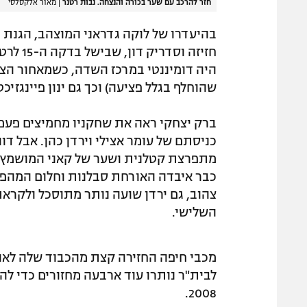
חזר להרכב עם שער בכורה והנצחה. נבות רטנר
|
מאור אלקסלסי
בהיעדרו של לוקה גדראני המוצהב, הגנת 
היה דומיננטי במרכז השדה, כשמאחור הצי
שהוחלף בגלל פציעה) וכך גם ינון פיינגזיכט ואדם
ברק יצחקי ראה את שחקניו מחמיצים פעם
כניסתם של עומר אצילי וירדן כהן. אבל דוו
כבר איבדה האורחת סבלנות וחלום המהפך 
צהוב, גם ירדן שועה נותר מתוסכל ולקרא
השלישי.
מכבי חיפה החזירה קצת מהכבוד שלה לאוה
לבית"ר נותרו עוד ארבעה מחזורים כדי לה
2008.