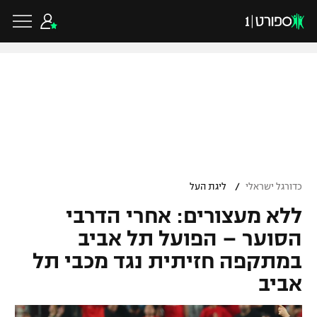
כדורגל ישראלי
ליגת העל
כדורגל עולמי
/
כדורגל ישראלי
ליגת העל
ליגה לאומית
ללא מעצורים: אחרי הדרבי
ליגת האלופות
כדורסל ישראלי
גביע הטוטו
הסוער – הפועל תל אביב
ליגה אירופית
במתקפה חזיתית נגד מכבי תל
ליגת ווינר סל
ליגיונרים
כדורסל עולמי
אביב
ליגה אנגלית
ליגה לאומית
גביע המדינה
NBA
ליגה גרמנית
ענפים נוספים