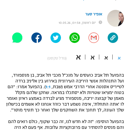
"מחצית בשכונה" – פודקאסט
אופניים
אופיר סער
יום ראשון, 07:58, 10.05.26
ספורט מוטורי
משתתפים וזוכים בפרסים
כדורמים
תקנון משתתפים וזוכים בפרסים
טניס
פוטבול אמריקאי NFL
א
א
א
א
תקנון עבור פעילות אלקטרה
(גודל טקסט)
גיימינג E-Sports
בייסבול MLB
תקנון עבור פעילות ספורט 1 – "מרלן"
בהפועל תל אביב כועסים על מנכ"ל מכבי תל אביב, בן מנספורד,
ועל התנהלות אנשי היריבה העירונית באירוע בין אליניב ברדה
ספורט אתגרי ואקסטרים
תנאי שימוש
לטייריס אסנטה אחרי הדרבי אמש (שבת,
1:1
). בהפועל אמרו: "הם
בטוח ימציאו שטויות ולא יסתכלו במראה. שחקן שלהם מקלל
אומנויות לחימה
מאמן של קבוצה יריבה, מנספורד מגיע לברדה באמצע ראיון ואומר
לו 'אתה התחלת', איפה נשמע דבר כזה? אנחנו לא אשמים בכישלון
מדיניות פרטיות
גיימינג E-Sports
שלך העונה, לך תחנך את השחקנים שלך ואחר כך תטיף מוסר".
בהפועל הוסיפו: "זה לא חדש לנו, זה כבר שקוף, כולם רואים להם
תקנון פעילות ספורט 1
והם מנסים להסתיר עם פרובוקציות עלובות. אף פעם לא היה