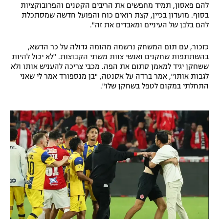
להם פאסון, תמיד מחפשים את הריבים הקטנים והפרובוקציות
רשיון להקרנה פומבית לבית עסק
בסוף. מועדון בכיין, קצת רואים כוח והפועל חדשה שמסתכלת
להם בלבן של העיניים ומאבדים את זה".
הצטרפות לחבילת הערוצים
כזכור, עם תום המשחק נרשמה מהומה גדולה על כר הדשא,
בהשתתפות שחקנים ואנשי צוות משתי הקבוצות. "לא יכול להיות
לוח דרושים – ג'ובנט
ששחקן יגיד למאמן סתום את הפה. מכבי צריכה להעניש אותו ולא
לגבות אותו", אמר ברדה על אסנטה, "בן מנספורד אמר לי שאני
תגיות
התחלתי במקום לטפל בשחקן שלו".
המגזין