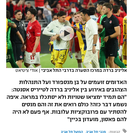
כדורסל נשים
נבחרת ישראל
יורוליג
ליגה ספרדית
טניס
VOD
מכבי תל אביב
מכבי חיפה
יורוקאפ
ליגה איטלקית
כדוריד
הפועל חולון
בית"ר ירושלים
רץ ברשת
ליגה צרפתית
כדורעף
הפועל ירושלים
מכבי תל אביב
ליגה הולנדית
שחייה
תוצאות
דני אבדיה
הפועל תל אביב
אליניב ברדה במרכז הסערה בדרבי התל אביבי
|
אודי ציטיאט
ליגה טורקית
ג'ודו
הפועל חיפה
לוח שידורים
האדומים זועמים על בן מנספורד ועל התנהלות
ליגה סינית
אגרוף
הצהובים באירוע בין אליניב ברדה לטייריס אסנטה:
הפועל באר שבע
"הם תמיד ימציאו שטויות ולא יסתכלו במראה. איפה
ליגה ברזילאית
ברחבה
ספורט אולימפי
נשמע דבר כזה? כולם רואים את זה והם מנסים
מכבי נתניה
להסתיר עם פרובוקציות עלובות. אף פעם לא היה
ליגות נוספות
UFC
להם פאסון, מועדון בכיין"
"מעל הליגה" – פודקאסט
בני יהודה
היאבקות WWE
קבוצות:
מכבי תל אביב
הפועל תל אביב