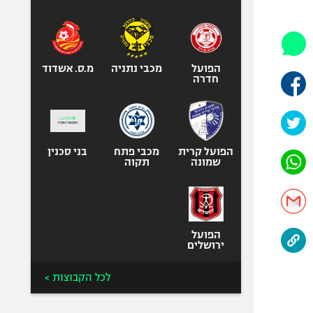
היאבקות WWE
אופניים
ספורט מוטורי
כדורמים
הפועל
מכבי נתניה
מ.ס. אשדוד
חדרה
פוטבול אמריקאי NFL
בייסבול MLB
ספורט אתגרי
ואקסטרים
הפועל קרית
מכבי פתח
בני סכנין
שמונה
תקוה
אומנויות לחימה
גיימינג E-Sports
הפועל
ירושלים
לכל הקבוצות >