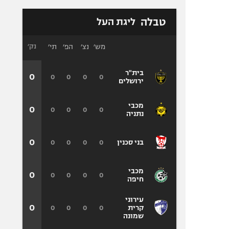
טבלה
ליגת העל
מש׳
נצ׳
הפ׳
תי׳
נק׳
בית"ר
0
0
0
0
0
ירושלים
מכבי
0
0
0
0
0
נתניה
0
0
0
0
0
בני סכנין
מכבי
0
0
0
0
0
חיפה
עירוני
0
0
0
0
0
קרית
שמונה