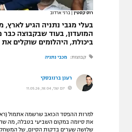
המגזין
רוס קסטין
|
ברני ארדוב
בעלי מגבי נתניה הגיע לארץ,
המועדון, בעוד שבקבוצה כבר מ
ביכולת, היהלומים שוקלים א
קבוצות:
מכבי נתניה
רענן ברנובסקי
יום שני, 18:04, 11.05.26
למרות ההפסד הכואב שרשמה אתמול (ראשון
שלושה שערים בדקות הסיום, של המשחק, והפ