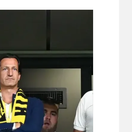
משתתפים וזוכים בפרסים
מכבי ת
הפועל 
תקנון משתתפים וזוכים בפרסים
הפועל 
תקנון עבור פעילות אלקטרה
הפועל 
תקנון עבור פעילות ספורט 1 – "מרלן"
מכבי נ
טניס
בני יהו
גיימינג E-Sports
תנאי שימוש
מדיניות פרטיות
תקנון פעילות ספורט 1
רשיון להקרנה פומבית לבית עסק
הצטרפות לחבילת הערוצים
לוח דרושים – ג'ובנט
תגיות