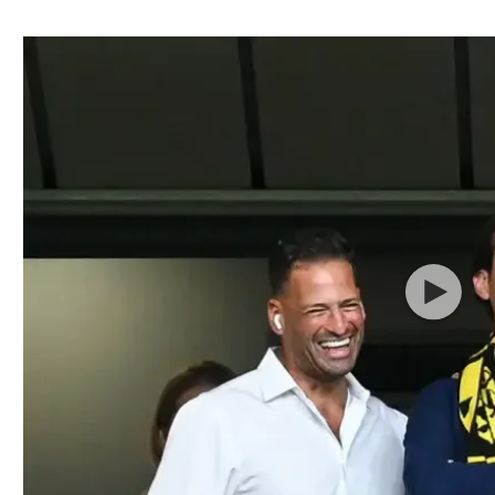
ל אביב
ליגה טורקית
תל אביב
ליגה סינית
חיפה
ליגה ברזילאית
באר שבע
ליגות נוספות
תניה
דה