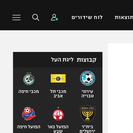
וצאות
לוח שידורים
כדורסל עולמי
ענפים נוספים
קבוצות
ליגת העל
NBA
טניס
יורוליג
כדוריד
יורוקאפ
כדורעף
שחייה
עירוני
מכבי תל
מכבי חיפה
טבריה
אביב
ג'ודו
אגרוף
ספורט אולימפי
UFC
בית"ר
הפועל באר
הפועל חיפה
ירושלים
שבע