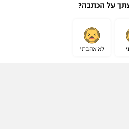
תך על הכתבה?
י
לא אהבתי