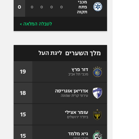
מכבי
0
0
0
0
0
פתח
תקוה
לטבלה המלאה >
מלך השערים
ליגת העל
דור פרץ
19
מכבי תל אביב
אדריאן אוגריסה
18
עירוני קרית שמונה
עומר אצילי
15
בית"ר ירושלים
גיא מלמד
15
מכבי חיפה