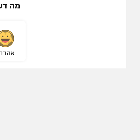
מה דע
אהבת