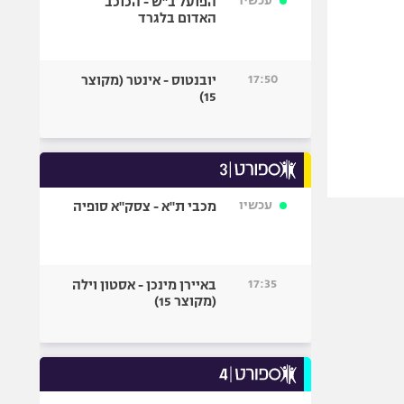
עכשיו
הפועל ב"ש - הכוכב
האדום בלגרד
17:50
יובנטוס - אינטר (מקוצר
15)
עכשיו
מכבי ת"א - צסק"א סופיה
17:35
באיירן מינכן - אסטון וילה
(מקוצר 15)