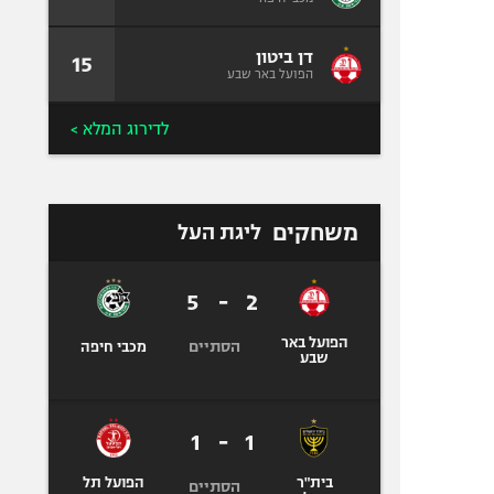
דן ביטון
15
הפועל באר שבע
לדירוג המלא >
משחקים
ליגת העל
5
-
2
הפועל באר
הסתיים
מכבי חיפה
שבע
1
-
1
בית"ר
הפועל תל
הסתיים