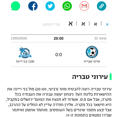
"מחצית בשכונה" – פודקאסט
אופניים
א
א
ספורט מוטורי
א
א
משתתפים וזוכים בפרסים
(גודל טקסט)
כדורמים
20:00
מחזור 32
13/05/2026
תקנון משתתפים וזוכים בפרסים
טניס
פוטבול אמריקאי NFL
תקנון עבור פעילות אלקטרה
0
:
0
גיימינג E-Sports
בייסבול MLB
עירוני טבריה
מכבי בני ריינה
תקנון עבור פעילות ספורט 1 – "מרלן"
ספורט אתגרי ואקסטרים
עירוני טבריה
תנאי שימוש
אומנויות לחימה
עירוני טבריה רוצה להבטיח מחר (רביעי, 20:00) מול בני ריינה את
ההישארות בליגת העל. ניצחון יעשה עבורה את העבודה בכל
מדיניות פרטיות
גיימינג E-Sports
מקרה, אבל אם מ.ס. אשדוד לא תנצח את הפועל ירושלים במקביל,
היא תישאר בכל מקרה. אלירן חודדה עדיין לא החליט על ההרכב,
אבל יבצע מספר שינויים בשל העומסים. מוחמד אוסמן ואיתמר
תקנון פעילות ספורט 1
שבירו נמצאים בתמונת ה-11.