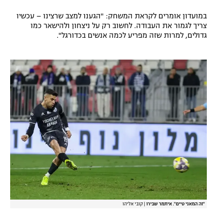
רשיון להקרנה פומבית לבית עסק
במועדון אומרים לקראת המשחק: "הגענו למצב שרצינו – עכשיו
צריך לגמור את העבודה. לחשוב רק על ניצחון ולהישאר כמו
הצטרפות לחבילת הערוצים
גדולים, למרות שזה מפריע לכמה אנשים בכדורגל".
לוח דרושים – ג'ובנט
תגיות
המגזין
"זה המאני טיים". איתמר שבירו
|
קובי אליהו