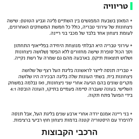
טריוויה
* המאזן בשבעת המפגשים בין השתיים (ליגה וגביע הטוטו): שישה
ניצחונות של עירוני טבריה, כולל כל חמשת המשחקים האחרונים,
לעומת ניצחון אחד בלבד של מכבי בני ריינה.
* עירוני טבריה היא הבלתי מנוצחת היחידה בפלייאוף התחתון
וסך הכול סופרת שישה מחזורים ללא הפסד (שלושה ניצחונות
ושלוש תוצאות תיקו). בארבעה מהם גם שמרה על רשת נקייה.
* טבריה תנסה לייצר לראשונה בליגת העל רצף של שלושה
ניצחונות בית. בשתי העונות שלה בליגה הבכירה היו שלושה
מקרים שונים בהם הגיעה אחרי שני ניצחונות, ואז נבלמה במשחק
השלישי. בעונה שעברה סיימה פעמיים בתיקו, העונה הובסה 4:1
בידי הפועל פתח תקוה.
* בני ריינה אמנם ירדה אחרי ארבע שנים בליגת העל, אבל תנסה
להיפרד עם היסטוריה קטנה בדמות ניצחון חוץ רביעי ברציפות.
הרכבי הקבוצות