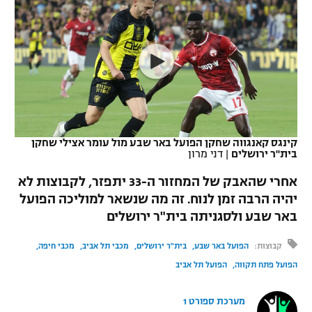
כדורסל נשים
נבחרת ישראל
יורוליג
ליגה ספרדית
טניס
VOD
מכבי תל אביב
מכבי חיפה
יורוקאפ
ליגה איטלקית
כדוריד
הפועל חולון
בית"ר ירושלים
רץ ברשת
ליגה צרפתית
כדורעף
הפועל ירושלים
מכבי תל אביב
ליגה הולנדית
שחייה
תוצאות
קינגס קאנגווה שחקן הפועל באר שבע מול עומר אצילי שחקן
דני אבדיה
הפועל תל אביב
בית"ר ירושלים
|
דני מרון
ליגה טורקית
ג'ודו
אחרי שהאבק של המחזור ה-33 יתפזר, לקבוצות לא
הפועל חיפה
לוח שידורים
יהיה הרבה זמן לנוח. זה מה שנשאר למוליכה הפועל
ליגה סינית
אגרוף
באר שבע ולסגניתה בית"ר ירושלים
הפועל באר שבע
ליגה ברזילאית
ברחבה
ספורט אולימפי
קבוצות:
הפועל באר שבע
בית"ר ירושלים
מכבי תל אביב
מכבי חיפה
מכבי נתניה
ליגות נוספות
הפועל פתח תקווה
הפועל תל אביב
UFC
"מעל הליגה" – פודקאסט
בני יהודה
מערכת ספורט 1
היאבקות WWE