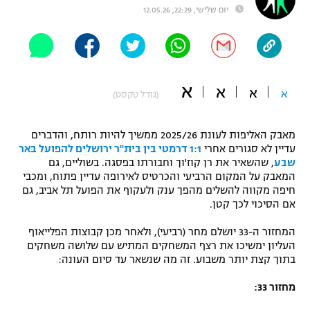
יום שלישי, 22:29, 12.05.26
"מחצית בשכונה" – פודקאסט
אופניים
ספורט מוטורי
משתתפים וזוכים בפרסים
א
א
א
א
כדורמים
(גודל טקסט)
תקנון משתתפים וזוכים בפרסים
טניס
פוטבול אמריקאי NFL
מאבק האליפות לעונת 2025/26 ממשיך להיות רותח, והדברים
תקנון עבור פעילות אלקטרה
עדיין לא סגורים אחרי
1:1 דרמטי בין בית"ר ירושלים להפועל באר
גיימינג E-Sports
בייסבול MLB
שבע
, שהשאיר את רן קוז'וך וחבורתו בפסגה. בשוליים, גם
תקנון עבור פעילות ספורט 1 – "מרלן"
המאבק על המקום הרביעי והכרטיס לאירופה עדיין פתוח, ומכבי
חיפה מקווה להשלים מהפך ענק ולעקוף את הפועל תל אביב, גם
ספורט אתגרי ואקסטרים
אם הסיכוי לכך קטן.
תנאי שימוש
אומנויות לחימה
המחזור ה-33 יושלם מחר (רביעי), ולאחר מכן קבוצות הפלייאוף
העליון ימשיכו את רצף המשחקים המתיש עם שלושה משחקים
מדיניות פרטיות
בתוך קצת יותר משבוע. זה מה שנשאר עד סיום העונה:
גיימינג E-Sports
מחזור 33:
תקנון פעילות ספורט 1