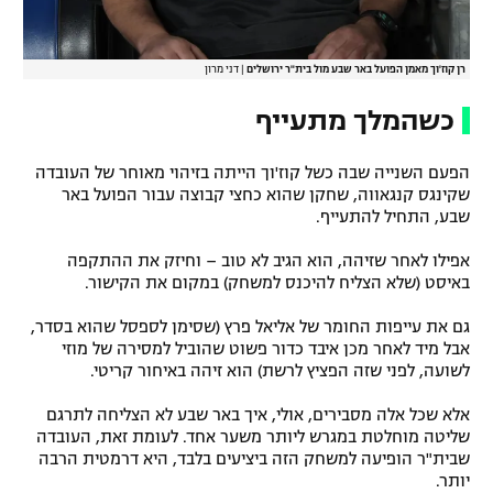
רן קוז'וך מאמן הפועל באר שבע מול בית"ר ירושלים
|
דני מרון
כשהמלך מתעייף
הפעם השנייה שבה כשל קוז'וך הייתה בזיהוי מאוחר של העובדה
שקינגס קנגאווה, שחקן שהוא כחצי קבוצה עבור הפועל באר
שבע, התחיל להתעייף.
אפילו לאחר שזיהה, הוא הגיב לא טוב – וחיזק את ההתקפה
באיסט (שלא הצליח להיכנס למשחק) במקום את הקישור.
גם את עייפות החומר של אליאל פרץ (שסימן לספסל שהוא בסדר,
אבל מיד לאחר מכן איבד כדור פשוט שהוביל למסירה של מוזי
לשועה, לפני שזה הפציץ לרשת) הוא זיהה באיחור קריטי.
אלא שכל אלה מסבירים, אולי, איך באר שבע לא הצליחה לתרגם
שליטה מוחלטת במגרש ליותר משער אחד. לעומת זאת, העובדה
שבית"ר הופיעה למשחק הזה ביציעים בלבד, היא דרמטית הרבה
יותר.