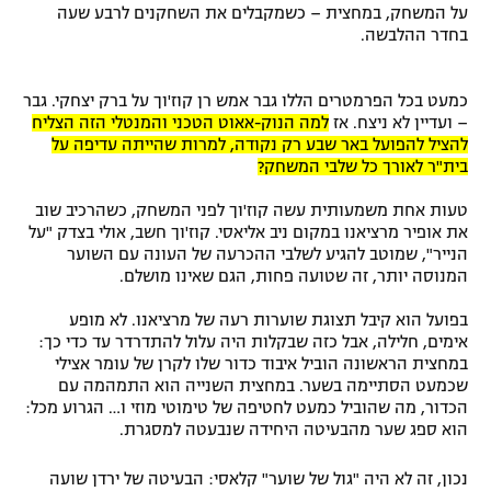
על המשחק, במחצית – כשמקבלים את השחקנים לרבע שעה
בחדר ההלבשה.
כמעט בכל הפרמטרים הללו גבר אמש רן קוז'וך על ברק יצחקי. גבר
– ועדיין לא ניצח. אז
למה הנוק-אאוט הטכני והמנטלי הזה הצליח
להציל להפועל באר שבע רק נקודה, למרות שהייתה עדיפה על
בית"ר לאורך כל שלבי המשחק?
טעות אחת משמעותית עשה קוז'וך לפני המשחק, כשהרכיב שוב
את אופיר מרציאנו במקום ניב אליאסי. קוז'וך חשב, אולי בצדק "על
הנייר", שמוטב להגיע לשלבי ההכרעה של העונה עם השוער
המנוסה יותר, זה שטועה פחות, הגם שאינו מושלם.
בפועל הוא קיבל תצוגת שוערות רעה של מרציאנו. לא מופע
אימים, חלילה, אבל כזה שבקלות היה עלול להתדרדר עד כדי כך:
במחצית הראשונה הוביל איבוד כדור שלו לקרן של עומר אצילי
שכמעט הסתיימה בשער. במחצית השנייה הוא התמהמה עם
הכדור, מה שהוביל כמעט לחטיפה של טימוטי מוזי ו… הגרוע מכל:
הוא ספג שער מהבעיטה היחידה שנבעטה למסגרת.
נכון, זה לא היה "גול של שוער" קלאסי: הבעיטה של ירדן שועה