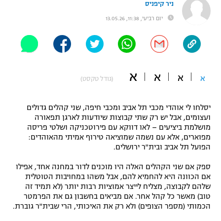
ניר קיפניס
"מחצית בשכונה" – פודקאסט
יום רביעי, 11:38, 13.05.26
אופניים
ספורט מוטורי
משתתפים וזוכים בפרסים
כדורמים
א
א
תקנון משתתפים וזוכים בפרסים
א
א
טניס
(גודל טקסט)
פוטבול אמריקאי NFL
תקנון עבור פעילות אלקטרה
יסלחו לי אוהדי מכבי תל אביב ומכבי חיפה, שני קהלים גדולים
גיימינג E-Sports
בייסבול MLB
ועצומים, אבל יש רק שתי קבוצות שיודעות לארגן תפאורה
תקנון עבור פעילות ספורט 1 – "מרלן"
מושלמת ביציעים – לאו דווקא עם פירוטכניקה ושלטי פריסה
מפוארים, אלא עם נשמה שמוציאה טירוף אמיתי מהאוהדים:
ספורט אתגרי ואקסטרים
תנאי שימוש
הפועל תל אביב ובית"ר ירושלים.
אומנויות לחימה
ספק אם שני הקהלים האלה היו מוכנים לדור במחנה אחד, אפילו
אם הכוונה היא להחמיא להם, אבל משהו במחויבות הטוטלית
מדיניות פרטיות
גיימינג E-Sports
שלהם לקבוצה, מצליח לייצר אמוציות רבות יותר (לא תמיד זה
טוב) מאשר כל קהל אחר. אם מביאים בחשבון גם את הפרמטר
הכמותי (מספר הצופים) ולא רק את האיכותי, הרי שבית"ר גוברת.
תקנון פעילות ספורט 1