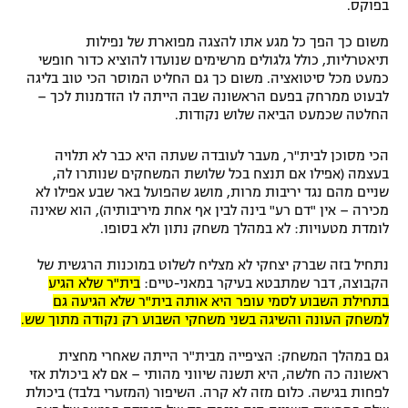
בפוקס.
משום כך הפך כל מגע אתו להצגה מפוארת של נפילות
תיאטרליות, כולל גלגולים מרשימים שנועדו להוציא כדור חופשי
כמעט מכל סיטואציה. משום כך גם החליט המוסר הכי טוב בליגה
לבעוט ממרחק בפעם הראשונה שבה הייתה לו הזדמנות לכך –
החלטה שכמעט הביאה שלוש נקודות.
הכי מסוכן לבית"ר, מעבר לעובדה שעתה היא כבר לא תלויה
בעצמה (אפילו אם תנצח בכל שלושת המשחקים שנותרו לה,
שניים מהם נגד יריבות מרות, מושג שהפועל באר שבע אפילו לא
מכירה – אין "דם רע" בינה לבין אף אחת מיריבותיה), הוא שאינה
לומדת מטעויות: לא במהלך משחק נתון ולא בסופו.
נתחיל בזה שברק יצחקי לא מצליח לשלוט במוכנות הרגשית של
הקבוצה, דבר שמתבטא בעיקר במאני-טיים:
בית"ר שלא הגיע
בתחילת השבוע לסמי עופר היא אותה בית"ר שלא הגיעה גם
למשחק העונה והשיגה בשני משחקי השבוע רק נקודה מתוך שש.
גם במהלך המשחק: הציפייה מבית"ר הייתה שאחרי מחצית
ראשונה כה חלשה, היא תשנה שיווני מהותי – אם לא ביכולת אזי
לפחות בגישה. כלום מזה לא קרה. השיפור (המזערי בלבד) ביכולת