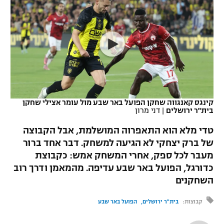
כדורסל נשים
נבחרת ישראל
יורוליג
ליגה ספרדית
טניס
VOD
מכבי תל אביב
מכבי חיפה
יורוקאפ
ליגה איטלקית
כדוריד
הפועל חולון
בית"ר ירושלים
רץ ברשת
ליגה צרפתית
כדורעף
הפועל ירושלים
מכבי תל אביב
ליגה הולנדית
שחייה
תוצאות
קינגס קאנגווה שחקן הפועל באר שבע מול עומר אצילי שחקן
דני אבדיה
הפועל תל אביב
בית"ר ירושלים
|
דני מרון
ליגה טורקית
ג'ודו
טדי מלא הוא התאפרוה המושלמת, אבל הקבוצה
הפועל חיפה
לוח שידורים
של ברק יצחקי לא הגיעה למשחק. דבר אחד ברור
ליגה סינית
אגרוף
מעבר לכל ספק, אחרי המשחק אמש: כקבוצת
הפועל באר שבע
ליגה ברזילאית
כדורגל, הפועל באר שבע עדיפה. מהמאמן ודרך רוב
ברחבה
ספורט אולימפי
השחקנים
מכבי נתניה
ליגות נוספות
UFC
קבוצות:
בית"ר ירושלים
הפועל באר שבע
"מעל הליגה" – פודקאסט
בני יהודה
היאבקות WWE