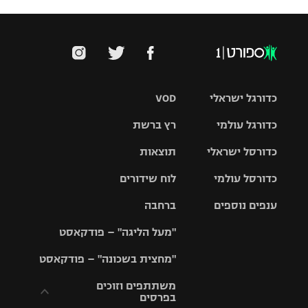
כדורגל ישראלי
VOD
כדורגל עולמי
רץ ברשת
ליגת העל
כדורסל ישראלי
תוצאות
ליגת
ליגה לאומית
האלופות
כדורסל עולמי
לוח שידורים
ליגת ווינר
סל
גביע הטוטו
ענפים נוספים
ברחבה
ליגה
NBA
אירופית
"מעל הליגה" – פודקאסט
ליגה לאומית
ליגיונרים
טניס
יורוליג
ליגה אנגלית
"מחצית בשכונה" – פודקאסט
כדורסל נשים
גביע המדינה
כדוריד
יורוקאפ
ליגה גרמנית
משתתפים וזוכים
בפרסים
מכבי תל
נבחרת