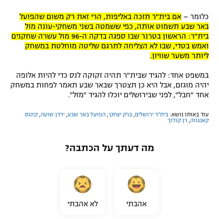
כלומר –
אם בית"ר תזכה באליפות, הרי זאת רק משום שהפועל
באר שבע תשמוט אותה, כפי ששמטה בשני משחקי-עונה מול
בית"ר: הראשון בטרנר שבו ספגה בדקה ה-96 מול עשרה שחקנים
ואמש בטדי, שבו לא הצליחה לתרגם שליטה מוחלטת במשחק
ליותר משער שוויון.
במשפט אחד: להגיד שבית"ר תהיה זקוקה לנס כדי להיות אלופה
יהיה מוגזם, אבל היא כן תצטרך שבאר שבע תאמר לפחות במשחק
אחד "חבל", לפני שבירושלים יוכלו להגיד "מזל".
עוד באותו נושא:
בית"ר ירושלים
,
ברק יצחקי
,
הפועל באר שבע
,
ירדן שועה
,
קינגס
קאנגווה
,
רן קוז'וך
מה דעתך על הכתבה?
אהבתי
לא אהבתי