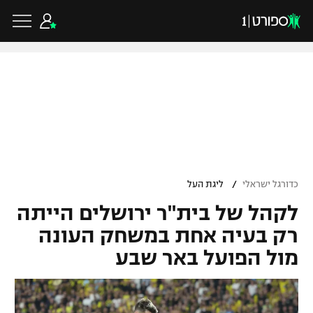
כדורגל ישראלי
ליגת העל
כדורגל עולמי
/
כדורגל ישראלי
ליגת העל
ליגה לאומית
לקהל של בית"ר ירושלים הייתה
ליגת האלופות
כדורסל ישראלי
גביע הטוטו
רק בעיה אחת במשחק העונה
ליגה אירופית
מול הפועל באר שבע
ליגת ווינר סל
ליגיונרים
כדורסל עולמי
ליגה אנגלית
ליגה לאומית
גביע המדינה
NBA
ליגה גרמנית
ענפים נוספים