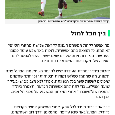
קינגס קאנגווה עם שי אליאס שחקני הפועל באר שבע חוגגים
|
דני מרון
בין חבל למזל
מה אפשר לקחת ממשחק העונה לקראת שלושת מחזורי הסיום?
לא המון. כל תוצאה בהם אפשרית. לזכות באר שבע עומד כמובן
פער שתי הנקודות ויחס שערים שאם יישמר עשוי לאפשר להם
מעידה של תיקו באחד המשחקים הנותרים.
לזכות בית"ר עומדת העובדה שיש לה עוד משחק מול הפועל פתח
תקווה, מה שמסמן כשלוש נקודות "בטוחות" וכן יותר שחקנים
שיכולים לעשות שער בכל רגע נתון, אפילו ללא מצב כיבוש (בעיקר
שועה ואצילי)… כדי לתת להם אפשרות הכרעה, תצטרך בית"ר
להוכיח שה"משברון" אחרי הניצחון המשכנע על מכבי תל אביב,
אכן נגמר.
דבר אחד ברור מעבר לכל ספק, אחרי המשחק אמש: כקבוצת
כדורגל, הפועל באר שבע עדיפה. מהמאמן ודרך רוב השחקנים.