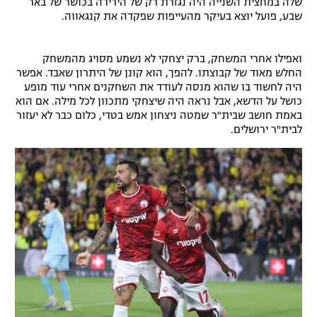
שלה במחצית השנייה היה נגזרת רק של הירידה בכושר של באר
שבע, פועל יוצא בעיקר מהעייפות שפקדה את קנגאווה.
ואפילו אחרי המשחק, ברק יצחקי לא נשמע מסויג מהמשחק
החלש מאוד של קבוצתו. להפך, הוא קונן של היתרון שאבד. אפשר
היה לחשוד בו שהוא מנסה לעודד את השחקנים אחרי עוד מופע
כושל על הדשא, אבל נראה היה שיצחקי מתכוון לכל מילה. אם הוא
באמת חושב שבית"ר שמטה ניצחון אמש בטדי, כלום כבר לא יעזור
לבית"ר ירושלים.