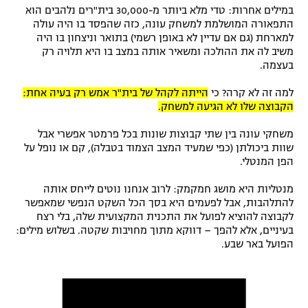
במילים אחרות: טדי מלא ביותר מ-30,000 בית"רים נלהבים הוא
רשיון להקרנה פומבית לבית עסק
התפאורה המושלמת למשחק עונה, כזה שהפסד בו היה עולה
למארחת (גם אם עדיין לא באופן רשמי) בתואר וניצחון בו היה
הצטרפות לחבילת הערוצים
משיב לה את ההולכה ומשאיר אותה במצב בו היא תלויה רק
בעצמה.
לוח דרושים – ג'ובנט
למה זה לא קרה? כי
הייתה לקהל של בית"ר אמש רק בעיה אחת:
הקבוצה שלו לא הגיעה למשחק.
תגיות
משחקי עונה בין שתי קבוצות שונות בכל פרמטר אפשרי אבל
שוות ביכולתן (כפי שמעיד המצב הצמוד בטבלה), קם או נופל על
המגזין
הפן המנטלי.
מנטליות היא מושג חמקמק: לרוב אנחנו נוטים לייחס אותה
להתלהבות, אבל לפעמים היא בסך הכל השקט הנפשי שמאפשר
לקבוצה להוציא לפועל את התכנית המקצועית שלה, בלי רצח
בעיניים, אלא להפך – דווקא מתוך מחויבות שקטה. בשלוש מילים:
הפועל באר שבע.