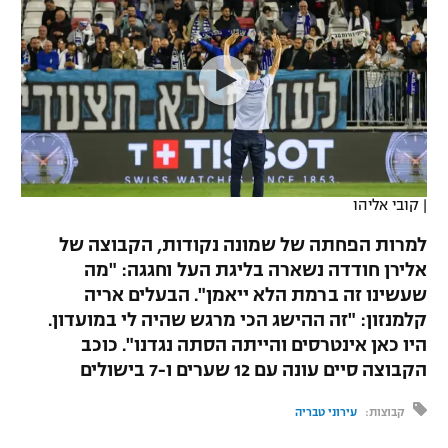
כדורסל נשים
נבחרת ישראל
יורוליג
ליגה ספרדית
טניס
VOD
מכבי תל אביב
מכבי חיפה
יורוקאפ
ליגה איטלקית
כדוריד
הפועל חולון
בית"ר ירושלים
רץ ברשת
ליגה צרפתית
כדורעף
הפועל ירושלים
מכבי תל אביב
ליגה הולנדית
שחייה
תוצאות
|
קובי אליהו
דני אבדיה
הפועל תל אביב
ליגה טורקית
למרות הפחתה של שמונה נקודות, הקבוצה של
ג'ודו
הפועל חיפה
אלירן חודדה נשארה בליגת העל וחגגה: "מה
לוח שידורים
ליגה סינית
שעשינו זה ברמת הלא ייאמן". הבעלים אריה
אגרוף
הפועל באר שבע
קלמנזון: "זה ההישג הכי מרגש שהיה לי במועדון.
ליגה ברזילאית
ברחבה
היו כאן אינטרסים והייתה הסתה נגדנו". כוכב
ספורט אולימפי
מכבי נתניה
הקבוצה סיים עונה עם 12 שערים ו-7 בישולים
ליגות נוספות
UFC
"מעל הליגה" – פודקאסט
בני יהודה
קבוצות:
עירוני טבריה
היאבקות WWE