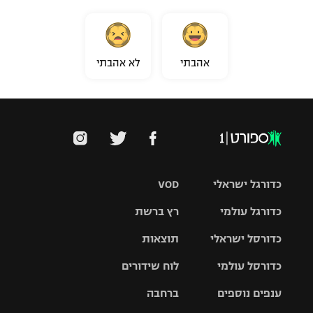
אהבתי
לא אהבתי
כדורגל ישראלי
VOD
כדורגל עולמי
רץ ברשת
ליגת העל
כדורסל ישראלי
תוצאות
ליגת
ליגה לאומית
האלופות
כדורסל עולמי
לוח שידורים
ליגת ווינר
סל
גביע הטוטו
ענפים נוספים
ברחבה
ליגה
NBA
אירופית