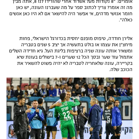
אומרים: "8 נקודות מעל אשדוד אחרי שהורידו לנו 8, אתה מבין
מה זה אומר? צריך לכתוב ספר על מה שעברנו העונה, יש כאן
רשיון להקרנה פומבית לבית עסק
חומר אנושי מדהים, אי אפשר היה להישאר אם לא היו כאן אנשים
כאלה".
הצטרפות לחבילת הערוצים
לוח דרושים – ג'ובנט
אלירן חודדה, טיפוס מופנם יחסית בכדורגל הישראלי, פחות
מיחצ"ן את עצמו או בולט בתעשיה אך יציב 5 שנים בטבריה
ומשאיר אותה עונה שניה ברציפות בליגת העל. גיא חדידה השלים
תגיות
אתמול עוד שער ובסך הכל 12 שערים ו-7 בישולים בעונת שיא
בקריירה, עונה שלאחריה לטבריה לא יהיה פשוט להשאיר את
המגזין
הכוכב שלה.