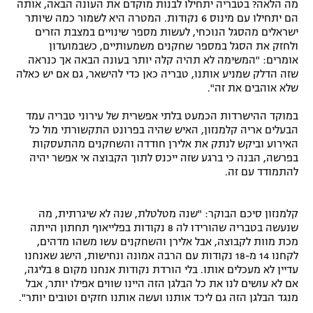
מה הלאה? בטבריה יתחילו לבנות מוקדם את העונה הבאה, אותה
הם יתחילו עם מינוס 6 נקודות. המטרה היא לשמור כמה שיותר
ישראלים מהסגל הנוכחי, לעשות מספר שינויים במצבת הזרים
ולחזק את הסגל במספר שחקנים משמעותיים, כשבמועדון
אומרים: "המשימה לא תהיה קלה יותר בעונה הבאה אך כנראה
שזה הדלק שמניע אותנו, טבריה כאן כדי להישאר, גם אם יש כאלה
שלא אוהבים את זה".
במוקד ההישרדות הכמעט בלתי אפשרית של עירוני טבריה עמד
הבעלים אריה קלמנזון, האיש שהיה בפרונט התקשורתי מול כל
האירוע וביקש לנתק את אלירן חודדה והשחקנים מהתעסקות
בפרשה, הבנה כי ברגע שזה ייכנס לתוך הקבוצה אי אפשר יהיה
להתמודד עם זה.
קלמנזון סיכם הבוקר: "שנה מטלטלת, שנה לא שיגרתית, מה
שנעשה בטבריה שהורידו לה 8 נקודות בפלייאוף תחתון הייתה
מכת מוות לקבוצה, אבל אלירן והשחקנים עשו משהו מדהים,
לקחנו 14 מ-18 נקודות עם הרבה אמונה ונחישות, הישג שאנחנו
עדיין לא מעכלים אותו. בלי הורדת נקודות אנחנו מקום 8 בליגה,
אם לא עושים לנו את כל הבלגן הזה היינו שווים אפילו יותר, אבל
מנגד הבלגן הזה גם ליכד אותנו ועשה אותנו חזקים וטובים יותר".