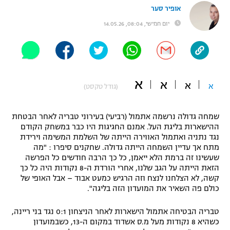
אופיר סער
"מחצית בשכונה" – פודקאסט
אופניים
יום חמישי, 08:04, 14.05.26
ספורט מוטורי
משתתפים וזוכים בפרסים
כדורמים
תקנון משתתפים וזוכים בפרסים
א
טניס
א
א
א
(גודל טקסט)
פוטבול אמריקאי NFL
תקנון עבור פעילות אלקטרה
שמחה גדולה נרשמה אתמול (רביעי) בעירוני טבריה לאחר הבטחת
גיימינג E-Sports
בייסבול MLB
ההישארות בליגת העל. אמנם החגיגות היו כבר במשחק הקודם
תקנון עבור פעילות ספורט 1 – "מרלן"
נגד נתניה ואתמול האווירה הייתה של השלמת המשימה וירידת
ספורט אתגרי ואקסטרים
מתח אך עדיין השמחה הייתה גדולה. שחקנים סיפרו : "מה
תנאי שימוש
שעשינו זה ברמת הלא ייאמן, כל כך הרבה חודשים כל הפרשה
הזאת הייתה על הגב שלנו, אחרי הורדת ה-8 נקודות היה כל כך
אומנויות לחימה
קשה, לא הצלחנו לנצח וזה הרגיש כמעט אבוד – אבל האופי של
מדיניות פרטיות
כולם פה השאיר את המועדון הזה בליגה".
גיימינג E-Sports
טבריה הבטיחה אתמול הישארות לאחר הניצחון 0:1 נגד בני ריינה,
תקנון פעילות ספורט 1
כשהיא 8 נקודות מעל מ.ס אשדוד במקום ה-13, כשבמועדון