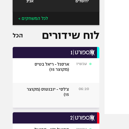
ירושלים
אביב
לכל המשחקים >
לוח שידורים
הכל
עכשיו
ארסנל - ריאל בטיס
(מקוצר 15)
06:20
צ'לסי - יובנטוס (מקוצר
15)