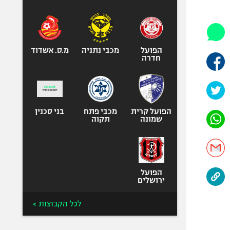
היאבקות WWE
אופניים
ספורט מוטורי
כדורמים
הפועל
מכבי נתניה
מ.ס. אשדוד
חדרה
פוטבול אמריקאי NFL
בייסבול MLB
ספורט אתגרי
ואקסטרים
הפועל קרית
מכבי פתח
בני סכנין
שמונה
תקוה
אומנויות לחימה
גיימינג E-Sports
הפועל
ירושלים
לכל הקבוצות >