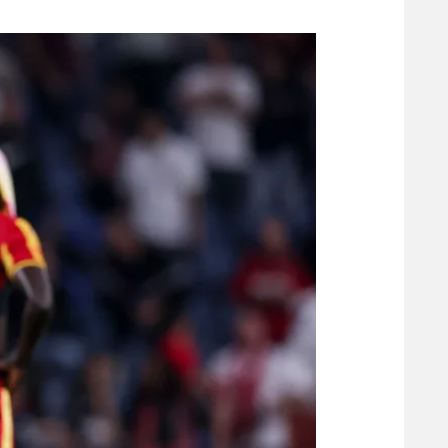
משתתפים וזוכים בפרסים
מכבי ת
הפועל 
תקנון משתתפים וזוכים בפרסים
הפועל 
תקנון עבור פעילות אלקטרה
הפועל 
תקנון עבור פעילות ספורט 1 – "מרלן"
מכבי נ
טניס
בני יהו
גיימינג E-Sports
תנאי שימוש
מדיניות פרטיות
תקנון פעילות ספורט 1
רשיון להקרנה פומבית לבית עסק
הצטרפות לחבילת הערוצים
לוח דרושים – ג'ובנט
תגיות