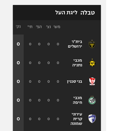
טבלה
ליגת העל
מש׳
נצ׳
הפ׳
תי׳
נק׳
בית"ר
0
0
0
0
0
ירושלים
מכבי
0
0
0
0
0
נתניה
0
0
0
0
0
בני סכנין
מכבי
0
0
0
0
0
חיפה
עירוני
0
0
0
0
0
קרית
שמונה