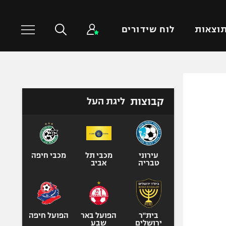
וצאות
לוח שידורים
כדורסל עולמי
ענפים נוספים
קבוצות
ליגת העל
NBA
טניס
יורוליג
כדוריד
יורוקאפ
כדורעף
שחייה
עירוני
מכבי תל
מכבי חיפה
טבריה
אביב
ג'ודו
אגרוף
ספורט אולימפי
UFC
בית"ר
הפועל באר
הפועל חיפה
ירושלים
שבע