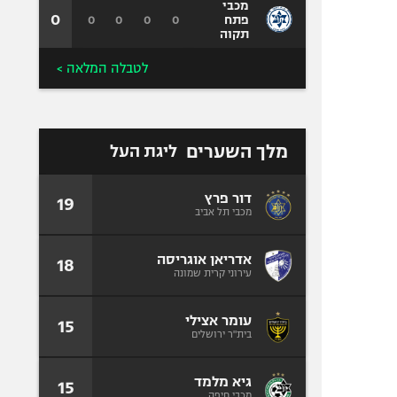
מכבי
0
0
0
0
0
פתח
תקוה
לטבלה המלאה >
מלך השערים
ליגת העל
דור פרץ
19
מכבי תל אביב
אדריאן אוגריסה
18
עירוני קרית שמונה
עומר אצילי
15
בית"ר ירושלים
גיא מלמד
15
מכבי חיפה