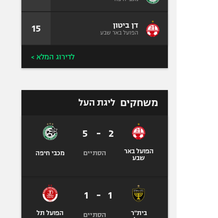
דן ביטון
15
הפועל באר שבע
לדירוג המלא >
משחקים
ליגת העל
5
-
2
הפועל באר
הסתיים
מכבי חיפה
שבע
1
-
1
בית"ר
הפועל תל
הסתיים