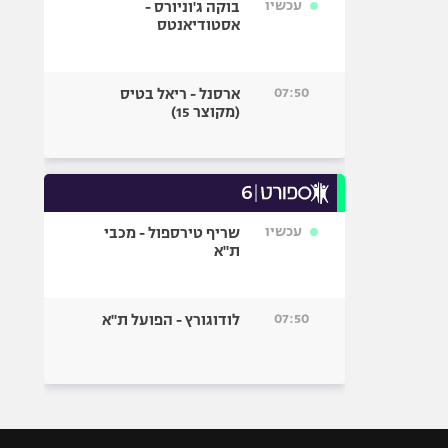
עכשיו
בוקה ג'וניורס -
אסטודיאנטס
07:50
ארסנל - ריאל בטיס
(מקוצר 15)
עכשיו
שריף טירספול - מכבי
ת"א
07:50
לודוגורץ - הפועל ת"א