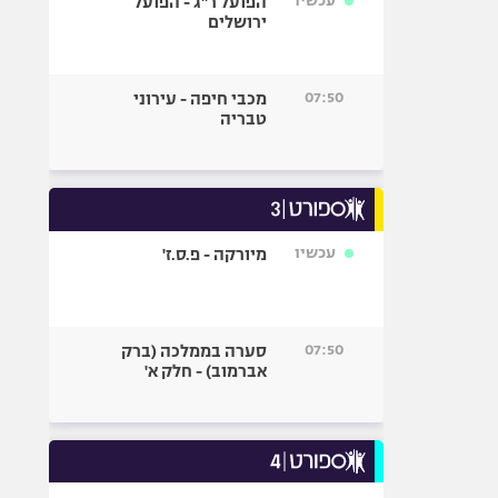
עכשיו
הפועל ר"ג - הפועל
ירושלים
07:50
מכבי חיפה - עירוני
טבריה
עכשיו
מיורקה - פ.ס.ז'
07:50
סערה בממלכה (ברק
אברמוב) - חלק א'