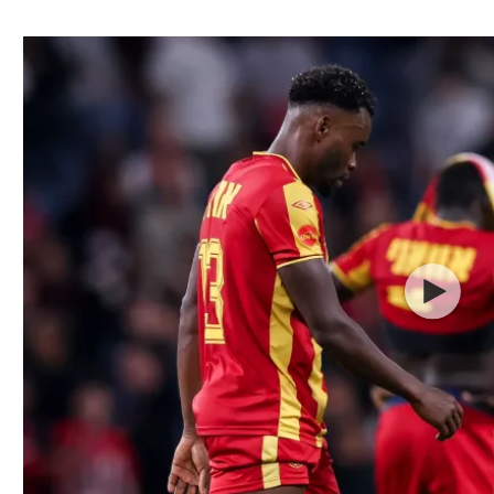
ל אביב
ליגה טורקית
תל אביב
ליגה סינית
חיפה
ליגה ברזילאית
באר שבע
ליגות נוספות
תניה
דה