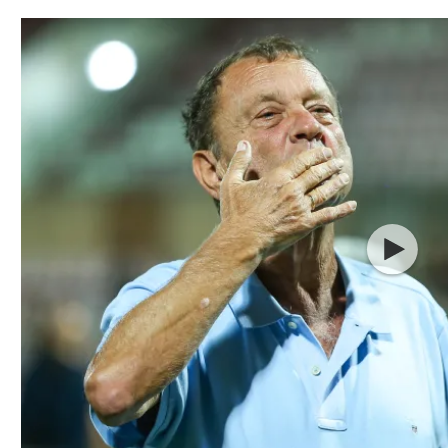
תל אביב
ליגה סינית
חיפה
ליגה ברזילאית
באר שבע
ליגות נוספות
תניה
דה