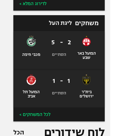
לדירוג המלא >
משחקים
ליגת העל
5
-
2
הפועל באר
הסתיים
מכבי חיפה
שבע
1
-
1
בית"ר
הפועל תל
הסתיים
ירושלים
אביב
לכל המשחקים >
לוח שידורים
הכל