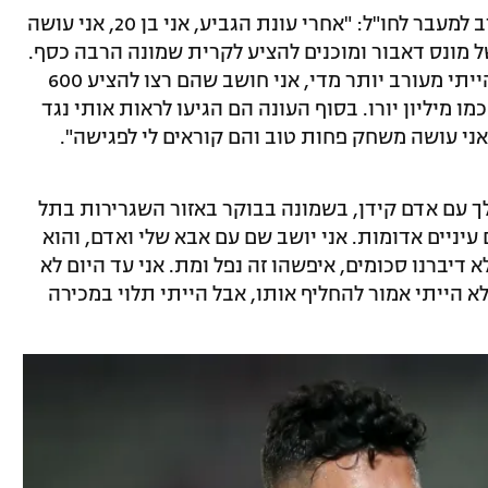
מזרחי חזר לתקופה שבה הוא החל להתקרב למעבר לחו"ל: "אחרי עונת הגביע, אני בן 20, אני עושה
ל מונס דאבור ומוכנים להציע לקרית שמונה הרבה כסף.
איזי שרצקי רצה יותר, כרגיל. אף פעם לא הייתי מעורב יותר מדי, אני חושב שהם רצו להציע 600
ו מיליון יורו. בסוף העונה הם הגיעו לראות אותי נגד
 אני עושה משחק פחות טוב והם קוראים לי לפגישה".
 עם אדם קידן, בשמונה בבוקר באזור השגרירות בתל
 עיניים אדומות. אני יושב שם עם אבא שלי ואדם, והוא
 דיברנו סכומים, איפשהו זה נפל ומת. אני עד היום לא
א הייתי אמור להחליף אותו, אבל הייתי תלוי במכירה