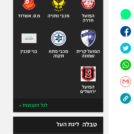
אופניים
ספורט מוטורי
הפועל
מכבי נתניה
מ.ס. אשדוד
חדרה
כדורמים
פוטבול אמריקאי NFL
בייסבול MLB
הפועל קרית
מכבי פתח
ספורט אתגרי
בני סכנין
שמונה
תקוה
ואקסטרים
אומנויות לחימה
גיימינג E-Sports
הפועל
ירושלים
לכל הקבוצות >
טבלה
ליגת העל