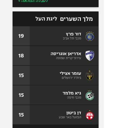
לטבלה המלאה >
מלך השערים
ליגת העל
דור פרץ
19
מכבי תל אביב
אדריאן אוגריסה
18
עירוני קרית שמונה
עומר אצילי
15
בית"ר ירושלים
גיא מלמד
15
מכבי חיפה
דן ביטון
15
הפועל באר שבע