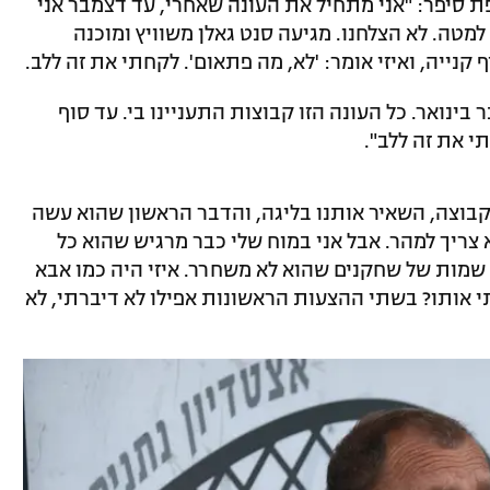
ת סיפר: "אני מתחיל את העונה שאחרי, עד דצמבר אני
מטה. לא הצלחנו. מגיעה סנט גאלן משוויץ ומוכנה
ייה, ואיזי אומר: 'לא, מה פתאום'. לקחתי את זה ללב.
 בינואר. כל העונה הזו קבוצות התעניינו בי. עד סוף
י את זה ללב".
קבוצה, השאיר אותנו בליגה, והדבר הראשון שהוא עשה
 צריך למהר. אבל אני במוח שלי כבר מרגיש שהוא כל
גם שמות של שחקנים שהוא לא משחרר. איזי היה כמו אבא
תי אותו? בשתי ההצעות הראשונות אפילו לא דיברתי, לא