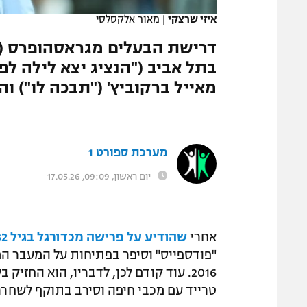
איזי שרצקי
|
מאור אלקסלסי
דרישת הבעלים מגראסהופרס ("מ
בתל אביב ("הנציג יצא לילה לפנ
מאייל ברקוביץ' ("תבכה לו") 
מערכת ספורט 1
יום ראשון, 09:09, 17.05.26
אחרי
שהודיע על פרישה מכדורגל בגיל 32
"פודספייס" וסיפר בפתיחות על המעבר המו
2016. עוד קודם לכן, לדבריו, הוא החז
טרייד עם מכבי חיפה וסירב בתוקף לשחרר