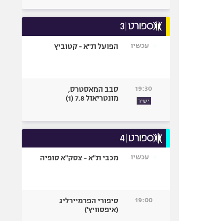
עכשיו
הפועל ת"א - קטוביץ
19:30
סבב המאסטרס,
מונטריאול 7.8 (1)
ישיר
עכשיו
מכבי ת"א - צסק"א סופיה
19:00
סיפורי הפרמיירליג
(איפסוויץ')