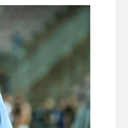
הפועל 
תקנון משתתפים וזוכים בפרסים
הפועל 
תקנון עבור פעילות אלקטרה
הפועל 
תקנון עבור פעילות ספורט 1 – "מרלן"
מכבי נ
טניס
בני יהו
גיימינג E-Sports
תנאי שימוש
מדיניות פרטיות
תקנון פעילות ספורט 1
רשיון להקרנה פומבית לבית עסק
הצטרפות לחבילת הערוצים
לוח דרושים – ג'ובנט
תגיות
המגזין