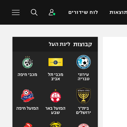
וצאות
לוח שידורים
כדורסל עולמי
ענפים נוספים
קבוצות
ליגת העל
NBA
טניס
יורוליג
כדוריד
יורוקאפ
כדורעף
עירוני
מכבי תל
מכבי חיפה
טבריה
אביב
שחייה
ג'ודו
אגרוף
ספורט אולימפי
בית"ר
הפועל באר
הפועל חיפה
ירושלים
שבע
UFC
היאבקות WWE