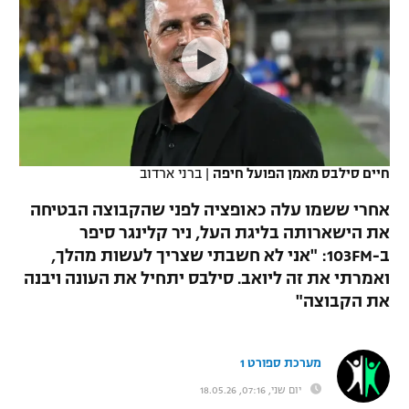
כדורסל נשים
נבחרת ישראל
יורוליג
ליגה ספרדית
טניס
VOD
מכבי תל אביב
מכבי חיפה
יורוקאפ
ליגה איטלקית
כדוריד
הפועל חולון
בית"ר ירושלים
רץ ברשת
ליגה צרפתית
כדורעף
הפועל ירושלים
מכבי תל אביב
ליגה הולנדית
חיים סילבס מאמן הפועל חיפה
|
ברני ארדוב
שחייה
תוצאות
דני אבדיה
הפועל תל אביב
אחרי ששמו עלה כאופציה לפני שהקבוצה הבטיחה
ליגה טורקית
ג'ודו
את הישארותה בליגת העל, ניר קלינגר סיפר
הפועל חיפה
לוח שידורים
ב-103FM: "אני לא חשבתי שצריך לעשות מהלך,
ליגה סינית
אגרוף
ואמרתי את זה ליואב. סילבס יתחיל את העונה ויבנה
הפועל באר שבע
את הקבוצה"
ליגה ברזילאית
ברחבה
ספורט אולימפי
מכבי נתניה
ליגות נוספות
UFC
מערכת ספורט 1
"מעל הליגה" – פודקאסט
בני יהודה
יום שני, 07:16, 18.05.26
היאבקות WWE