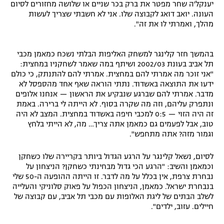
יענקל'ה שחר מפטר את ברק בכר שניים או שלושה מחזורים לסיום
העונה. יואב דואג לקבוצה שלו. אני לא חשבתי שצריך לעשות
מהלך, ואמרתי לו את זה".
בהמשך חזר קלינגר למשחק האליפות הבלתי נשכח כמאמן מכבי
תל אביב בעונת 2002/03 ושיתף במה שאמר לשחקניו במחצית:
"אני זוכר מה אמרתי להם במחצית. אמרתי להם להתנתק, כי כולם
ידעו את התוצאה באשדוד. נתתי הוראה שאף אחד מהספסל לא
מדבר. אמרתי להם שברגע שנבקיע את הראשון — אנחנו אלופים
ונתפרק עליהם, וזה מה שקרה בסוף. לא הייתה לי ברירה. באמת
זה היה הזוי — 0:5 למכבי חיפה באשדוד במחצית. המצב לא היה
טוב, אבל לפעמים גם כמאמן אתה צריך… מה, לא הייתי בלחץ
וגמור מזה? אתה מתחפש".
לסיום, נשאל קלינגר על הרגע הגדול ביותר בקריירה שלו כשחקן
וכמאמן והשיב: "הרגע הכי גדול מבחינתי כשחקן? הניצחון על
נבחרת צרפת, אין בכלל על מה לדבר. זו הייתה ההופעה ה-50 שלי
בנבחרת ישראל. כמאמן, הניצחון הכפול על פאוק סלוניקי והעלייה
לשלב הבתים של ליגת האלופות עם מכבי תל אביב, עם קבוצה של
חיילים. עזוב, ילדים".