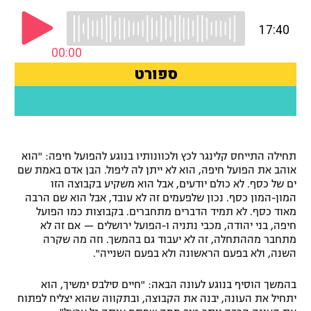
רשיון להקרנה פומבית לבית עסק
הצטרפות לחבילת הערוצים
לוח דרושים – ג'ובנט
תגיות
המגזין
תחילה התייחס קלינגר לכץ ולכוונותיו בנוגע להפועל חיפה: "הוא
אוהב את הפועל חיפה, הוא לא ייתן לה ליפול. הבן אדם באמת שם
ים של כסף. לא כולם יודעים, אבל הוא משקיע בקבוצה הזו
המון-המון כסף. נכון שלפעמים זה לא עובד, אבל הוא שם הרבה
מאוד כסף. לא תמיד הדברים מתחברים. בקבוצות כמו הפועל
חיפה, בני יהודה, מכבי נתניה ו-הפועל ירושלים — אם זה לא
מתחבר מההתחלה, זה לא יעבוד גם בהמשך. וזה מה שקרה
השנה, ולא בפעם הראשונה ולא בפעם השנייה".
בהמשך הוסיף בנוגע לעונה הבאה: "חיים סילבס ימשיך, הוא
יתחיל את העונה, יבנה את הקבוצה, ובתקווה שהוא יצליח לפתוח