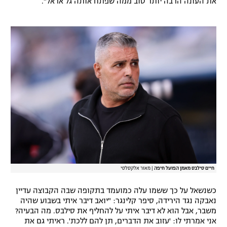
את העונה הרבה יותר טוב ממה שפתח אותה גל אראל".
חיים סילבס מאמן הפועל חיפה
|
מאור אלקסלסי
כשנשאל על כך ששמו עלה כמועמד בתקופה שבה הקבוצה עדיין
נאבקה נגד הירידה, סיפר קלינגר: "יואב דיבר איתי בשבוע שהיה
משבר, אבל הוא לא דיבר איתי על להחליף את סילבס. מה הבעיה?
אני אמרתי לו: 'עזוב את הדברים, תן להם ללכת'. ראיתי גם את