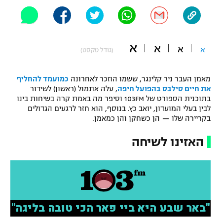
"מחצית בשכונה" – פודקאסט
אופניים
ספורט מוטורי
א
משתתפים וזוכים בפרסים
א
א
א
(גודל טקסט)
כדורמים
תקנון משתתפים וזוכים בפרסים
מאמן העבר ניר קלינגר, ששמו הוזכר לאחרונה
כמועמד להחליף
טניס
את חיים סילבס בהפועל חיפה
, עלה אתמול (ראשון) לשידור
פוטבול אמריקאי NFL
בתוכנית הספורט של 103FM וסיפר מה באמת קרה בשיחות בינו
תקנון עבור פעילות אלקטרה
לבין בעלי המועדון, יואב כץ. בנוסף, הוא חזר לרגעים הגדולים
גיימינג E-Sports
בייסבול MLB
בקריירה שלו — הן כשחקן והן כמאמן.
תקנון עבור פעילות ספורט 1 – "מרלן"
ספורט אתגרי ואקסטרים
האזינו לשיחה
תנאי שימוש
אומנויות לחימה
מדיניות פרטיות
גיימינג E-Sports
תקנון פעילות ספורט 1