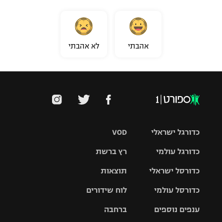
אהבתי
לא אהבתי
כדורגל ישראלי
VOD
כדורגל עולמי
רץ ברשת
ליגת העל
כדורסל ישראלי
תוצאות
ליגת
ליגה לאומית
האלופות
כדורסל עולמי
לוח שידורים
ליגת ווינר
סל
גביע הטוטו
ענפים נוספים
ברחבה
ליגה
NBA
אירופית