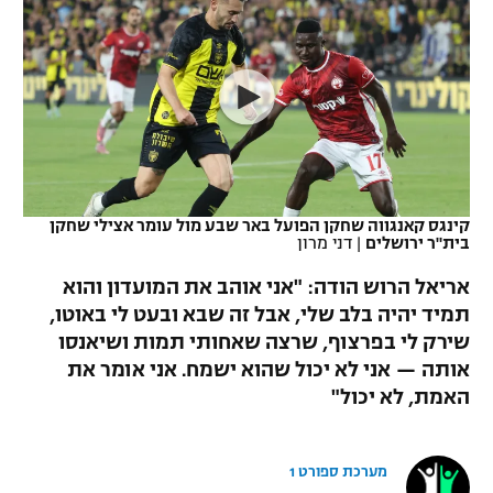
כדורסל נשים
נבחרת ישראל
יורוליג
ליגה ספרדית
טניס
VOD
מכבי תל אביב
מכבי חיפה
יורוקאפ
ליגה איטלקית
כדוריד
הפועל חולון
בית"ר ירושלים
רץ ברשת
ליגה צרפתית
כדורעף
הפועל ירושלים
מכבי תל אביב
ליגה הולנדית
שחייה
תוצאות
קינגס קאנגווה שחקן הפועל באר שבע מול עומר אצילי שחקן
דני אבדיה
הפועל תל אביב
בית"ר ירושלים
|
דני מרון
ליגה טורקית
ג'ודו
אריאל הרוש הודה: "אני אוהב את המועדון והוא
הפועל חיפה
לוח שידורים
תמיד יהיה בלב שלי, אבל זה שבא ובעט לי באוטו,
ליגה סינית
אגרוף
שירק לי בפרצוף, שרצה שאחותי תמות ושיאנסו
הפועל באר שבע
ליגה ברזילאית
אותה — אני לא יכול שהוא ישמח. אני אומר את
ברחבה
ספורט אולימפי
האמת, לא יכול"
מכבי נתניה
ליגות נוספות
UFC
"מעל הליגה" – פודקאסט
בני יהודה
מערכת ספורט 1
היאבקות WWE