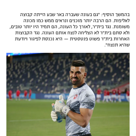
רשיון להקרנה פומבית לבית עסק
בהמשך הוסיף: "גם בעונה שעברה באר שבע הייתה קבוצה
לאליפות. הם הרבה יותר מוכנים ונראים ממש כמו מכונה
הצטרפות לחבילת הערוצים
משומנת. נגד בית"ר, לאורך כל העונה, הם תמיד היו יותר טובים,
ולא סתם בית"ר לא הצליחה לנצח אותם העונה. נגד הקבוצות
לוח דרושים – ג'ובנט
האחרות בית"ר פשוט פנטסטית — היא נכנסת לפיגור ויודעת
שהיא תנצח".
תגיות
המגזין