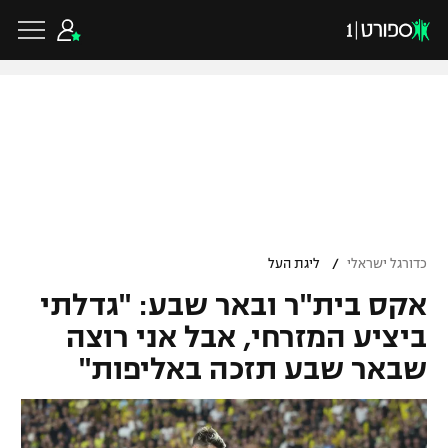
כדורגל ישראלי
ליגת העל
כדורגל עולמי
/
כדורגל ישראלי
ליגת העל
ליגה לאומית
אקס בית"ר ובאר שבע: "גדלתי
ליגת האלופות
כדורסל ישראלי
גביע הטוטו
ביציע המזרחי, אבל אני רוצה
ליגה אירופית
שבאר שבע תזכה באליפות"
ליגת ווינר סל
ליגיונרים
כדורסל עולמי
ליגה אנגלית
ליגה לאומית
גביע המדינה
NBA
ליגה גרמנית
ענפים נוספים