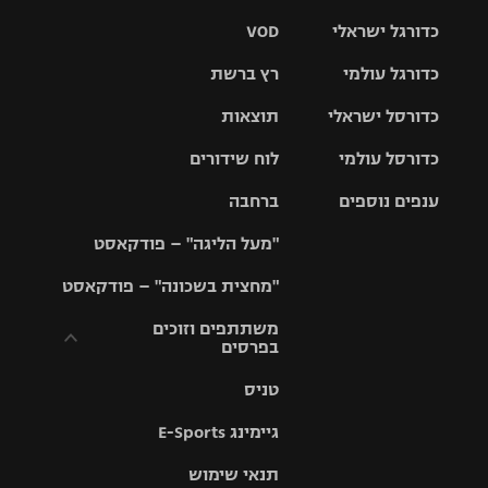
כדורגל ישראלי
VOD
כדורגל עולמי
רץ ברשת
ליגת העל
כדורסל ישראלי
תוצאות
ליגת
ליגה לאומית
האלופות
כדורסל עולמי
לוח שידורים
ליגת ווינר
סל
גביע הטוטו
ענפים נוספים
ברחבה
ליגה
NBA
אירופית
"מעל הליגה" – פודקאסט
ליגה לאומית
ליגיונרים
טניס
יורוליג
ליגה אנגלית
"מחצית בשכונה" – פודקאסט
כדורסל נשים
גביע המדינה
כדוריד
יורוקאפ
ליגה גרמנית
משתתפים וזוכים
בפרסים
מכבי תל
נבחרת
כדורעף
אביב
ישראל
ליגה
טניס
ספרדית
תקנון משתתפים
שחייה
הפועל חולון
מכבי חיפה
וזוכים בפרסים
גיימינג E-Sports
ליגה
איטלקית
ג'ודו
הפועל
בית"ר
תנאי שימוש
תקנון עבור פעילות