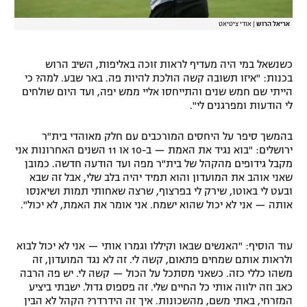
אריאל הרוש
|
אודי ציטיאט
כשנשאל במי היה מעדיף לראות זוכה באליפות, השיב הרוש
בכנות: "איזו תשובה קשה הולכת להיות פה. באר שבע. למה? כי
הייתי שם חמש שנים והתייחסו אליי ממש יפה, ועד היום שולחים
לי הודעות ומפרגנים לי".
בהמשך סיפר על היחסים המורכבים עם חלק מאוהדי בית"ר
ירושלים: "בוא נגיד את האמת — ב-10 או 11 השנים האחרונות אני
מקבל גידופים מהקהל של בית"ר מפה ועד הודעה חדשה. כמובן
שאני אוהב את המועדון והוא תמיד יהיה בלב שלי, אבל זה שבא
ובעט לי באוטו, שירק לי בפרצוף, שרצה שאחותי תמות ושיאנסו
אותה — אני לא יכול שהוא ישמח. אני אומר את האמת, לא יכול".
עוד הוסיף: "האנשים שבאו וקיללו וגמרו אותי — אני לא יכול לבוא
ולראות אותם שמחים פתאום, קשה לי. זה לא נגד המועדון, זה
משהו כללי כזה. כשאני מסתכל על הכול — קשה לי. יש פה הרבה
כאב וזה ילווה אותי כל החיים שלי. זה פספוס גדול. ישבתי ביציע
המזרחי, באתי משם, מהשכונות. איך זה הידרדר? הקהל לא הבין