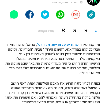
יום שני, 12:06, 18.05.26
"מחצית בשכונה" – פודקאסט
אופניים
ספורט מוטורי
משתתפים וזוכים בפרסים
א
א
א
א
(גודל טקסט)
כדורמים
תקנון משתתפים וזוכים בפרסים
טניס
פוטבול אמריקאי NFL
זמן קצר לאחר
שהודיע על פרישה מכדורגל
, אריאל הרוש התארח
תקנון עבור פעילות אלקטרה
אצל יניב קטן בפודקאסט "הענק הירוק" מבית "הפודיום", וסיפק
גיימינג E-Sports
התבטאויות יוצאות דופן בנוגע למאבק האליפות בין שתי
בייסבול MLB
תקנון עבור פעילות ספורט 1 – "מרלן"
האקסיות שלו — הפועל באר שבע ובית"ר ירושלים. במהלך
הריאיון הודה הרוש כי היה מעדיף לראות את באר שבע מניפה את
ספורט אתגרי ואקסטרים
הצלחת, והסביר בכנות את התחושות המורכבות שלו כלפי חלק
תנאי שימוש
מאוהדי בית"ר.
אומנויות לחימה
בפתח דבריו ניתח הרוש את מאבק האליפות ואמר: "אני חושב
מדיניות פרטיות
שהפועל באר שבע תזכה, וזה גם מה שאמרתי מתחילת העונה.
גיימינג E-Sports
כקבוצה, היא יותר עשויה ויותר מוכנה. ראיתי את רן קוז'וך ואת
אלונה ברקת בתחילת העונה, ואמרתי להם: 'אם תשאירו את אותו
תקנון פעילות ספורט 1
סגל ותתחזקו בשחקן או שניים, אתם תרוצו לאליפות'".