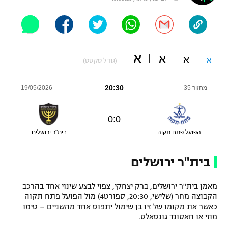
"מחצית בשכונה" – פודקאסט
אופניים
ספורט מוטורי
משתתפים וזוכים בפרסים
א
א
א
א
(גודל טקסט)
כדורמים
תקנון משתתפים וזוכים בפרסים
טניס
20:30
מחזור 35
19/05/2026
פוטבול אמריקאי NFL
תקנון עבור פעילות אלקטרה
גיימינג E-Sports
0
:
0
בייסבול MLB
תקנון עבור פעילות ספורט 1 – "מרלן"
הפועל פתח תקוה
בית"ר ירושלים
ספורט אתגרי ואקסטרים
תנאי שימוש
בית"ר ירושלים
אומנויות לחימה
מדיניות פרטיות
מאמן בית"ר ירושלים, ברק יצחקי, צפוי לבצע שינוי אחד בהרכב
גיימינג E-Sports
הקבוצה מחר (שלישי, 20:30, ספורט4) מול הפועל פתח תקוה
כאשר את מקומו של זיו בן שימול יתפוס אחד מהשניים – טימו
תקנון פעילות ספורט 1
מוזי או חאסונד גונסאלס.