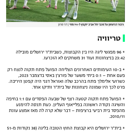
גיבור הניצחון על מכבי תל אביב יוקפץ ל-11? מוזי
|
דני מרון
טריוויה
* 96 מפגשי ליגה היו בין הקבוצות, כשבית"ר ירושלים מובילה
23:42 בניצחונות ועוד 31 משחקים לא הוכרעו.
* ב-10 העימותים האחרונים הצליחה הפועל פתח תקוה לנצח רק
פעם אחת – 0:1 ביתי משער של פורצ'ן באסי בדצמבר 2023,
כשרועי אלימלך פתח בהרכב שלה ואוראל דגני היה קפטן היריבה.
פרט לכך היו שמונה ניצחונות של בית"ר ותיקו אחד.
* הפועל פתח תקוה קטעה רצף של שבעה הפסדים עם 1:1 בחיפה
והשיגה נקודה ראשונה בפלייאוף העליון. כעת תנסה להימנע
מהפסד בית רביעי ברציפות – דבר שלא קרה לה מאז אמצע עונת
2010/11.
* בית"ר ירושלים היא קבוצת החוץ הטובה בליגה (38 נקודות מ-51