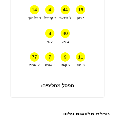
14
4
44
16
י. כהן
ל. גדראני
ב. קרבאלי
ר. אלימלך
8
40
ב. אנו
י. לוי
77
7
9
11
ט. מוזי
ג. קאלו
י. שועה
ע. אצילי
ספסל מחליפים:
טבלת פלייאוף עליון