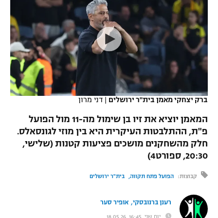
כדורסל נשים
נבחרת ישראל
יורוליג
ליגה ספרדית
טניס
VOD
מכבי תל אביב
מכבי חיפה
יורוקאפ
ליגה איטלקית
כדוריד
הפועל חולון
בית"ר ירושלים
רץ ברשת
ליגה צרפתית
כדורעף
הפועל ירושלים
מכבי תל אביב
ליגה הולנדית
שחייה
תוצאות
ברק יצחקי מאמן בית"ר ירושלים
|
דני מרון
דני אבדיה
הפועל תל אביב
ליגה טורקית
המאמן יוציא את זיו בן שימול מה-11 מול הפועל
ג'ודו
הפועל חיפה
פ"ת, ההתלבטות העיקרית היא בין מוזי לגונסאלס.
לוח שידורים
ליגה סינית
חלק מהשחקנים מושכים פציעות קטנות (שלישי,
אגרוף
הפועל באר שבע
20:30, ספורט4)
ליגה ברזילאית
ברחבה
ספורט אולימפי
מכבי נתניה
קבוצות:
הפועל פתח תקווה
בית"ר ירושלים
ליגות נוספות
UFC
"מעל הליגה" – פודקאסט
בני יהודה
,
רענן ברנובסקי
אופיר סער
היאבקות WWE
יום שני, 16:45, 18.05.26