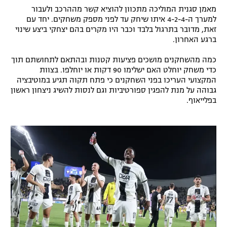
מאמן סגנית המוליכה מתכוון להוציא קשר מההרכב ולעבור
רשיון להקרנה פומבית לבית עסק
למערך ה-4-2-4 איתו שיחק עד לפני מספק משחקים. יחד עם
זאת, מדובר בתרגול בלבד וכבר היו מקרים בהם יצחקי ביצע שינוי
הצטרפות לחבילת הערוצים
ברגע האחרון.
כמה מהשחקנים מושכים פציעות קטנות ובהתאם לתחושתם תוך
לוח דרושים – ג'ובנט
כדי משחק יוחלט האם ישלימו 90 דקות או יוחלפו. בצוות
המקצועי העריכו בפני השחקנים כי פתח תקוה תגיע במוטיבציה
תגיות
גבוהה על מנת להפגין ספורטיביות וגם לנסות להשיג ניצחון ראשון
בפלייאוף.
המגזין