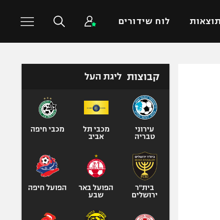
וצאות
לוח שידורים
כדורסל עולמי
ענפים נוספים
קבוצות
ליגת העל
NBA
טניס
יורוליג
כדוריד
יורוקאפ
כדורעף
עירוני
מכבי תל
מכבי חיפה
טבריה
אביב
שחייה
ג'ודו
אגרוף
ספורט אולימפי
בית"ר
הפועל באר
הפועל חיפה
ירושלים
שבע
UFC
היאבקות WWE