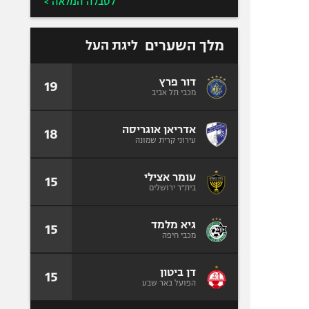
לטבלה המלאה >
מלך השערים
ליגת העל
דור פרץ
19
מכבי תל אביב
אדריאן אוגריסה
18
עירוני קרית שמונה
עומר אצילי
15
בית"ר ירושלים
גיא מלמד
15
מכבי חיפה
דן ביטון
15
הפועל באר שבע