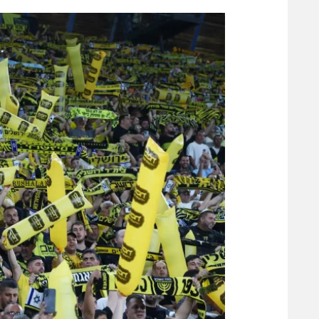
הפועל 
תקנון משתתפים וזוכים בפרסים
הפועל 
תקנון עבור פעילות אלקטרה
הפועל 
תקנון עבור פעילות ספורט 1 – "מרלן"
מכבי נ
טניס
בני יהו
גיימינג E-Sports
תנאי שימוש
מדיניות פרטיות
תקנון פעילות ספורט 1
רשיון להקרנה פומבית לבית עסק
הצטרפות לחבילת הערוצים
לוח דרושים – ג'ובנט
תגיות
המגזין