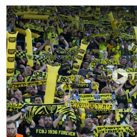
תל אביב
ליגה סינית
חיפה
ליגה ברזילאית
באר שבע
ליגות נוספות
תניה
דה