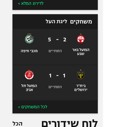
לדירוג המלא >
משחקים
ליגת העל
5
-
2
הפועל באר
הסתיים
מכבי חיפה
שבע
1
-
1
בית"ר
הפועל תל
הסתיים
ירושלים
אביב
לכל המשחקים >
לוח שידורים
הכל