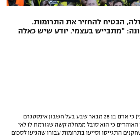
חולה, הבטיח להחזיר את התרומות.
ה: "מתבייש בעצמי. יודע שיש כאלה
כתב "חדשות 13" אופק צח פרסם היום (שני) כי אדם בן 28 מבאר שבע בעל חשבון אינסטגרם
 האוהדים כי הוא סובל ממחלה קשה שגורמת לו לאי
קנים התגייסו וסייעו בתרומות עבורו שהגיעו לסכום