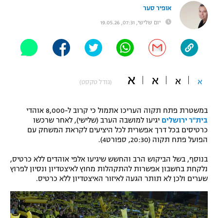
אופיר סער
"מחצית בשכונה" – פודקאסט
אופניים
יום שלישי, 07:31, 19.05.26
ספורט מוטורי
משתתפים וזוכים בפרסים
כדורמים
תקנון משתתפים וזוכים בפרסים
א
טניס
א
א
א
(גודל טקסט)
פוטבול אמריקאי NFL
תקנון עבור פעילות אלקטרה
במשטרת פתח תקוה העריכו אתמול כי קרוב ל-8,000 אוהדי
גיימינג E-Sports
בייסבול MLB
בית"ר ירושלים
יגיעו למושבה הערב (שלישי), לאחר שרכשו
תקנון עבור פעילות ספורט 1 – "מרלן"
כרטיסים בכל דרך אפשרית לכל היציעים לקראת המשחק עם
ספורט אתגרי ואקסטרים
הפועל פתח תקוה (20:30, ספורט4).
תנאי שימוש
בנוסף, בשל הביקוש הרב והחשש שיגיעו אלפי אוהדים ללא כרטיס,
אומנויות לחימה
נלקחת בחשבון אפשרות להתקהלות מחוץ לאיצטדיון ונסיון לפרוץ
מדיניות פרטיות
שערים ולכן לא תותר הגעה לאיזור האיצטדיון ללא כרטיס.
גיימינג E-Sports
תקנון פעילות ספורט 1