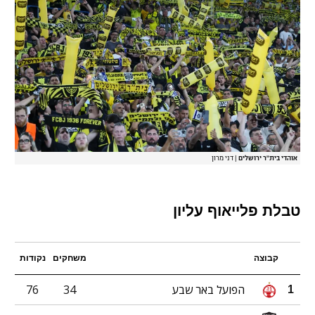
רשיון להקרנה פומבית לבית עסק
הצטרפות לחבילת הערוצים
לוח דרושים – ג'ובנט
תגיות
המגזין
אוהדי בית"ר ירושלים
|
דני מרון
טבלת פלייאוף עליון
קבוצה
משחקים
נקודות
הפועל באר שבע
34
76
1