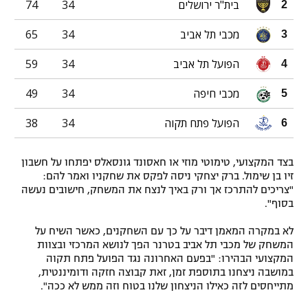
בית"ר ירושלים
34
74
2
מכבי תל אביב
34
65
3
הפועל תל אביב
34
59
4
מכבי חיפה
34
49
5
הפועל פתח תקוה
34
38
6
בצד המקצועי, טימוטי מוזי או חאסונד גונסאלס יפתחו על חשבון
זיו בן שימול. ברק יצחקי ניסה לפקס את שחקניו ואמר להם:
"צריכים להתרכז אך ורק באיך לנצח את המשחק, חישובים נעשה
בסוף".
לא במקרה המאמן דיבר על כך עם השחקנים, כאשר השיח על
המשחק של מכבי תל אביב בטרנר הפך לנושא המרכזי ובצוות
המקצועי הבהירו: "בפעם האחרונה נגד הפועל פתח תקוה
במושבה ניצחנו בתוספת זמן, זאת קבוצה חזקה ודומיננטית,
מתייחסים לזה כאילו הניצחון שלנו בטוח וזה ממש לא ככה".