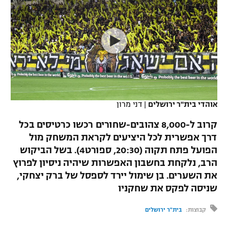
כדורסל נשים
נבחרת ישראל
יורוליג
ליגה ספרדית
טניס
VOD
מכבי תל אביב
מכבי חיפה
יורוקאפ
ליגה איטלקית
כדוריד
הפועל חולון
בית"ר ירושלים
רץ ברשת
ליגה צרפתית
כדורעף
הפועל ירושלים
מכבי תל אביב
ליגה הולנדית
שחייה
תוצאות
אוהדי בית"ר ירושלים
|
דני מרון
דני אבדיה
הפועל תל אביב
ליגה טורקית
קרוב ל-8,000 צהובים-שחורים רכשו כרטיסים בכל
ג'ודו
הפועל חיפה
דרך אפשרית לכל היציעים לקראת המשחק מול
לוח שידורים
ליגה סינית
הפועל פתח תקוה (20:30, ספורט4). בשל הביקוש
אגרוף
הפועל באר שבע
הרב, נלקחת בחשבון האפשרות שיהיה ניסיון לפרוץ
ליגה ברזילאית
ברחבה
את השערים. בן שימול יירד לספסל של ברק יצחקי,
ספורט אולימפי
מכבי נתניה
שניסה לפקס את שחקניו
ליגות נוספות
UFC
"מעל הליגה" – פודקאסט
בני יהודה
קבוצות:
בית"ר ירושלים
היאבקות WWE