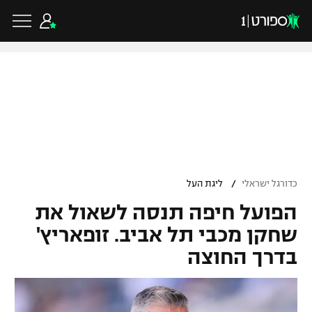
כדורגל ישראלי
ליגת העל
כדורגל עולמי
/
כדורגל ישראלי
ליגת העל
ליגה לאומית
הפועל חיפה תנסה לשאול את
ליגת האלופות
כדורסל ישראלי
גביע הטוטו
שחקן מכבי תל אביב. זופאריץ'
ליגה אירופית
בדרך החוצה
ליגת ווינר סל
ליגיונרים
כדורסל עולמי
ליגה אנגלית
ליגה לאומית
גביע המדינה
NBA
ליגה גרמנית
ענפים נוספים