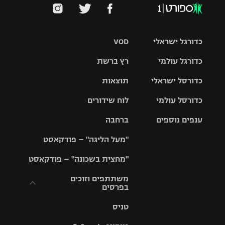
כדורגל ישראלי
VOD
כדורגל עולמי
רץ ברשת
ליגת העל
כדורסל ישראלי
תוצאות
ליגת
ליגה לאומית
האלופות
כדורסל עולמי
לוח שידורים
ליגת ווינר
סל
גביע הטוטו
ענפים נוספים
ברחבה
ליגה
NBA
אירופית
"מעל הליגה" – פודקאסט
ליגה לאומית
ליגיונרים
טניס
יורוליג
ליגה אנגלית
"מחצית בשכונה" – פודקאסט
כדורסל נשים
גביע המדינה
כדוריד
יורוקאפ
ליגה גרמנית
משתתפים וזוכים
בפרסים
מכבי תל
נבחרת
כדורעף
אביב
ישראל
ליגה
טניס
ספרדית
תקנון משתתפים
שחייה
הפועל חולון
מכבי חיפה
וזוכים בפרסים