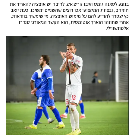
בנוגע לסאנה גומס ואיבן קריצ'אק, לחיפה יש אופציה להאריך את
רשיון להקרנה פומבית לבית עסק
חוזיהם, ובצוות המקצועי אכן רוצים שהשניים ימשיכו. כעת יואב
כץ יצטרך להודיע להם על מימוש האופציה. מי שימשיך בוודאות,
הצטרפות לחבילת הערוצים
אחרי שחוזהו הוארך אוטומטית, הוא הקשר הגיאורגי סנדרו
אלטונשווילי.
לוח דרושים – ג'ובנט
תגיות
המגזין