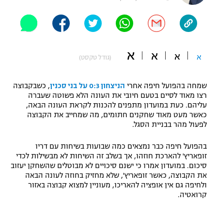
"מחצית בשכונה" – פודקאסט
אופניים
ספורט מוטורי
משתתפים וזוכים בפרסים
א
א
א
א
(גודל טקסט)
כדורמים
תקנון משתתפים וזוכים בפרסים
טניס
שמחה בהפועל חיפה אחרי
הניצחון 0:3 על בני סכנין
, כשבקבוצה
פוטבול אמריקאי NFL
רצו מאוד לסיים בטעם חיובי את העונה הלא פשוטה שעברה
תקנון עבור פעילות אלקטרה
עליהם. כעת במועדון מתפנים להכנות לקראת העונה הבאה,
גיימינג E-Sports
בייסבול MLB
כאשר מעט מאוד שחקנים חתומים, מה שמחייב את הקבוצה
תקנון עבור פעילות ספורט 1 – "מרלן"
לפעול מהר בבניית הסגל.
ספורט אתגרי ואקסטרים
תנאי שימוש
בהפועל חיפה כבר נמצאים כמה שבועות בשיחות עם דריו
זופאריץ' להארכת חוזהו, אך בשלב זה השיחות לא מבשילות לכדי
אומנויות לחימה
סיכום. במועדון אמרו כי ישנם סיכויים לא מבוטלים שהשחקן יעזוב
את הקבוצה, כאשר זופאריץ', שלא מחזיק בחוזה לעונה הבאה
מדיניות פרטיות
גיימינג E-Sports
ולחיפה גם אין אופציה להאריכו, מעוניין למצוא קבוצה באזור
קרואטיה.
תקנון פעילות ספורט 1