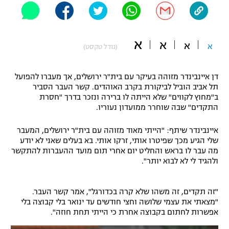
"מחצית בשכונה" – פודקאסט
אופניים
א
א
א
ספורט מוטורי
א
משתתפים וזוכים בפרסים
(גודל טקסט)
כדורמים
דן איינבינדר מזוהה בעיקר עם בית"ר ירושלים, אך מעברו להפועל
תקנון משתתפים וזוכים בפרסים
טניס
תל אביב הוביל לביקורת בקרב האוהדים. קשר העבר הסביר
פוטבול אמריקאי NFL
ב"מחוץ לקווים" שלא הייתה לו ברירה ונזכר בדרך "חסרת
תקנון עבור פעילות אלקטרה
התקדים" שבה שוחרר ממועדון נעוריו.
גיימינג E-Sports
בייסבול MLB
תקנון עבור פעילות ספורט 1 – "מרלן"
איינבינדר שיתף: "הייתי מאוד מזוהה עם בית"ר ירושלים, המעבר
שלי הגיע מכך שפיטרו אותי, זרקו אותי. בא בעלים שאני לא יודע
ספורט אתגרי ואקסטרים
מה עבר לו בראש והחליט יום אחרי תום מועד ההעברות להתקשר
תנאי שימוש
ולהגיד לי לא לבוא יותר".
אומנויות לחימה
מדיניות פרטיות
"זה תקדים, זה משהו שלא קרה בכדורגל", אמר קשר העבר.
גיימינג E-Sports
"מצאתי את עצמי שלושה וחצי חודשים עד ינואר בלי קבוצה בלי
אפשרות לחתום בקבוצה אחרת כי הייתי תחת חוזה".
תקנון פעילות ספורט 1