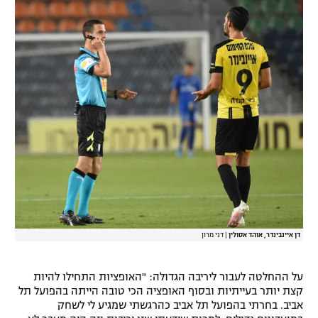
רשיון להקרנה פומבית לבית עסק
הצטרפות לחבילת הערוצים
לוח דרושים – ג'ובנט
תגיות
המגזין
דן איינבינדר, אוהד אסולין
|
דני מרון
על ההחלטה לעבור ליריבה הגדולה: "האופציות התחילו להיות
קצת יותר בעייתיות ובסוף האופציה הכי טובה הייתה בהפועל תל
אביב. בחרתי בהפועל תל אביב כהרגשתי שמגיע לי לשחק