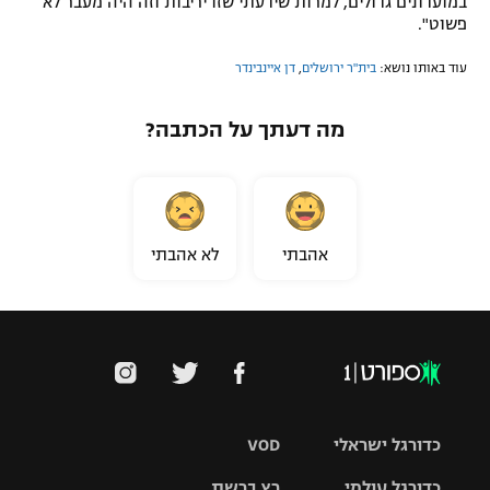
במועדונים גדולים, למרות שידעתי שזו יריבות וזה היה מעבר לא
פשוט".
עוד באותו נושא:
בית"ר ירושלים
,
דן איינבינדר
מה דעתך על הכתבה?
אהבתי
לא אהבתי
כדורגל ישראלי
VOD
כדורגל עולמי
רץ ברשת