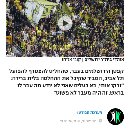
כדורסל נשים
נבחרת ישראל
יורוליג
ליגה ספרדית
טניס
VOD
מכבי תל אביב
מכבי חיפה
יורוקאפ
ליגה איטלקית
כדוריד
הפועל חולון
בית"ר ירושלים
רץ ברשת
ליגה צרפתית
כדורעף
הפועל ירושלים
מכבי תל אביב
ליגה הולנדית
שחייה
תוצאות
אוהדי בית"ר ירושלים
|
קובי אליהו
דני אבדיה
הפועל תל אביב
ליגה טורקית
קפטן הירושלמים בעבר, שהחליט להצטרף להפועל
ג'ודו
הפועל חיפה
תל אביב, הסביר שקיבל את ההחלטה בלית ברירה:
לוח שידורים
ליגה סינית
"זרקו אותי, בא בעלים שאני לא יודע מה עבר לו
אגרוף
הפועל באר שבע
בראש. זה היה מעבר לא פשוט"
ליגה ברזילאית
ברחבה
ספורט אולימפי
מכבי נתניה
ליגות נוספות
מערכת ספורט 1
UFC
"מעל הליגה" – פודקאסט
בני יהודה
יום שלישי, 21:34, 19.05.26
היאבקות WWE