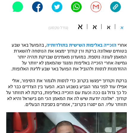
"מחצית בשכונה" – פודקאסט
אופניים
א
א
ספורט מוטורי
א
א
משתתפים וזוכים בפרסים
(גודל טקסט)
כדורמים
אחרי
הזכייה באליפות השישית בתולדותיה
, בהפועל באר שבע
תקנון משתתפים וזוכים בפרסים
טניס
בטוחים שאלונה ברקת ורן קוז'וך ימצאו את הנוסחה להשארת
פוטבול אמריקאי NFL
המאמן לעונה נוספת. במועדון מאמינים שברקת תהיה יותר
תקנון עבור פעילות אלקטרה
גמישה אחרי הזכייה באליפות ומנגד שהמאמן לא יוותר על
גיימינג E-Sports
ההזדמנות לנסות ולהוביל את הפועל באר שבע לליגת האלופות.
בייסבול MLB
תקנון עבור פעילות ספורט 1 – "מרלן"
ברקת וקוז'וך ייפגשו בקרוב כדי לנסות ולגמור את הסיפור, אולי
ספורט אתגרי ואקסטרים
אפילו עוד לפני גמר הגביע בשבוע הבא. הפער בין הצדדים כבר לא
תנאי שימוש
כל כך גדול גם ככה וכעת עם הזכייה באליפות, ברקת לא תוותר על
אומנויות לחימה
קוז'וך. "אלונה יודעת שיש לה את המאמן הכי חם בישראל והיא לא
תוותר עליו. הם יסגרו בקרוב", אומרים בסביבת הבעלים.
מדיניות פרטיות
גיימינג E-Sports
תקנון פעילות ספורט 1