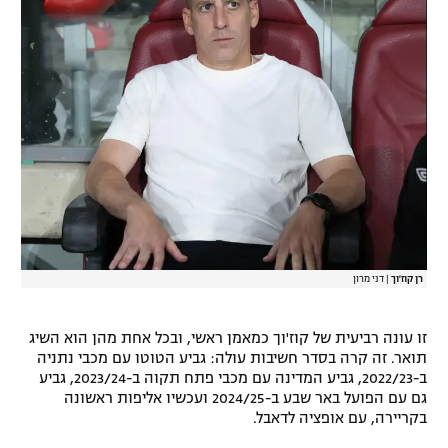
רשיון להקרנה פומבית לבית עסק
הצטרפות לחבילת הערוצים
לוח דרושים – ג'ובנט
תגיות
המגזין
רן קוז'וך
|
דני מרון
זו עונה רביעית של קוז'וך כמאמן ראשי, ובכל אחת מהן הוא השיג
תואר. זה קרה בסדר חשיבות עולה: גביע הטוטו עם מכבי נתניה
ב-2022/23, גביע המדינה עם מכבי פתח תקוה ב-2023/24, גביע
גם עם הפועל באר שבע ב-2024/25 ועכשיו אליפות ראשונה
בקריירה, עם אופציה לדאבל.