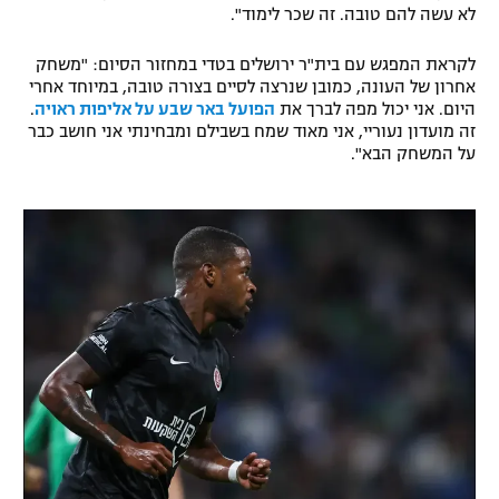
לא עשה להם טובה. זה שכר לימוד".
רשיון להקרנה פומבית לבית עסק
לקראת המפגש עם בית"ר ירושלים בטדי במחזור הסיום: "משחק
הצטרפות לחבילת הערוצים
אחרון של העונה, כמובן שנרצה לסיים בצורה טובה, במיוחד אחרי
היום. אני יכול מפה לברך את
הפועל באר שבע על אליפות ראויה
.
זה מועדון נעוריי, אני מאוד שמח בשבילם ומבחינתי אני חושב כבר
לוח דרושים – ג'ובנט
על המשחק הבא".
תגיות
המגזין