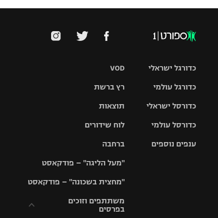
כדורגל ישראלי
VOD
כדורגל עולמי
רץ ברשת
ליגת העל
כדורסל ישראלי
תוצאות
ליגת
ליגה לאומית
האלופות
כדורסל עולמי
לוח שידורים
ליגת ווינר
סל
גביע הטוטו
ענפים נוספים
ברחבה
ליגה
NBA
אירופית
"מעל הליגה" – פודקאסט
ליגה לאומית
ליגיונרים
טניס
יורוליג
ליגה אנגלית
"מחצית בשכונה" – פודקאסט
כדורסל נשים
גביע המדינה
כדוריד
יורוקאפ
ליגה גרמנית
משתתפים וזוכים
בפרסים
מכבי תל
נבחרת
כדורעף