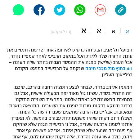
"מחצית בשכונה" – פודקאסט
אופניים
ספורט מוטורי
א
משתתפים וזוכים בפרסים
א
א
א
(גודל טקסט)
כדורמים
תקנון משתתפים וזוכים בפרסים
טניס
הפועל תל אביב הבטיחה כרטיס לאירופה אחרי 12 שנה ותסיים את
עונת החזרה שלה לליגת העל במקום הרביעי לאחר קמפיין נהדר,
פוטבול אמריקאי NFL
תקנון עבור פעילות אלקטרה
אבל הערב (שלישי) ספגה את ההפסד הגבוה ביותר שלה העונה –
4:1 בחוץ מול מכבי חיפה
שנקמה על הרביעייה במפגש הקודם
גיימינג E-Sports
בייסבול MLB
בפלייאוף העליון.
תקנון עבור פעילות ספורט 1 – "מרלן"
ספורט אתגרי ואקסטרים
המאמן אליניב ברדה, שבחר לבצע רוטציה רחבה בהרכב, סיכם:
תנאי שימוש
"זה התחיל בסדר. עשינו גול מאוד יפה מפעולה אישית, אבל גם
במחצית הראשונה לא באמת שלטנו. במחצית השנייה החזקנו
אומנויות לחימה
בכדור ודווקא בדקות טובות ספגנו את השערים. התוצאה כואבת
ומאכזבת, אבל יש פה הרבה שחקנים שעבדו קשה כל העונה
מדיניות פרטיות
גיימינג E-Sports
וקיבלו היום דקות שיהיו משמעותיות עבורם בהמשך. לא מאפיין
אותנו לספוג ארבעה שערים, אבל זו רביעיית הגנה שלא שיחקה
אף פעם יחד ושוער שלא שיחק איתם. אני לא מאשים אף אחד
תקנון פעילות ספורט 1
מהם, כולם עשו עונה נהדרת. אלה דקות שהגיעו להם, אף אחד