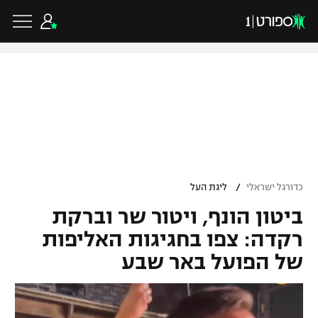
כדורגל ישראלי
ליגת העל
כדורגל עולמי
/
כדורגל ישראלי
ליגת העל
ליגה לאומית
ביטון הונף, ויטור שר וברקת
ליגת האלופות
כדורסל ישראלי
גביע הטוטו
רקדה: צפו בחגיגות האליפות
ליגה אירופית
של הפועל באר שבע
ליגת ווינר סל
ליגיונרים
כדורסל עולמי
ליגה אנגלית
ליגה לאומית
גביע המדינה
NBA
ליגה גרמנית
ענפים נוספים