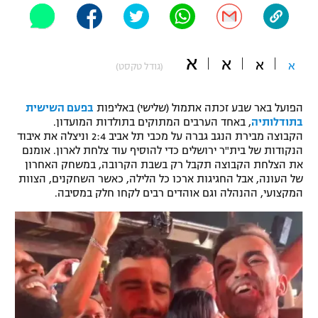
"מחצית בשכונה" – פודקאסט
אופניים
א
א
ספורט מוטורי
א
א
משתתפים וזוכים בפרסים
(גודל טקסט)
כדורמים
הפועל באר שבע זכתה אתמול (שלישי) באליפות
בפעם השישית
תקנון משתתפים וזוכים בפרסים
טניס
בתודלותיה
, באחד הערבים המתוקים בתולדות המועדון.
פוטבול אמריקאי NFL
הקבוצה מבירת הנגב גברה על מכבי תל אביב 2:4 וניצלה את איבוד
תקנון עבור פעילות אלקטרה
הנקודות של בית"ר ירושלים כדי להוסיף עוד צלחת לארון. אומנם
גיימינג E-Sports
את הצלחת הקבוצה תקבל רק בשבת הקרובה, במשחק האחרון
בייסבול MLB
תקנון עבור פעילות ספורט 1 – "מרלן"
של העונה, אבל החגיגות ארכו כל הלילה, כאשר השחקנים, הצוות
המקצועי, ההנהלה וגם אוהדים רבים לקחו חלק במסיבה.
ספורט אתגרי ואקסטרים
תנאי שימוש
אומנויות לחימה
מדיניות פרטיות
גיימינג E-Sports
תקנון פעילות ספורט 1