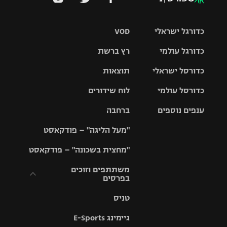
כדורגל ישראלי
VOD
כדורגל עולמי
רץ ברשת
ליגת העל
כדורסל ישראלי
תוצאות
ליגת
ליגה לאומית
האלופות
כדורסל עולמי
לוח שידורים
ליגת ווינר
סל
גביע הטוטו
ענפים נוספים
ברחבה
ליגה
NBA
אירופית
"מעל הליגה" – פודקאסט
ליגה לאומית
ליגיונרים
טניס
יורוליג
ליגה אנגלית
"מחצית בשכונה" – פודקאסט
כדורסל נשים
גביע המדינה
כדוריד
יורוקאפ
ליגה גרמנית
משתתפים וזוכים
בפרסים
מכבי תל
נבחרת
כדורעף
אביב
ישראל
ליגה
טניס
ספרדית
תקנון משתתפים
שחייה
הפועל חולון
מכבי חיפה
וזוכים בפרסים
גיימינג E-Sports
ליגה