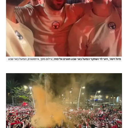
רשיון להקרנה פומבית לבית עסק
הצטרפות לחבילת הערוצים
לוח דרושים – ג'ובנט
תגיות
מיגל ויטור, רועי לוי ושחקני הפועל באר שבע חוגגים אליפות
|
צילום מסך, אינסטגרם, הפועל באר שבע
המגזין