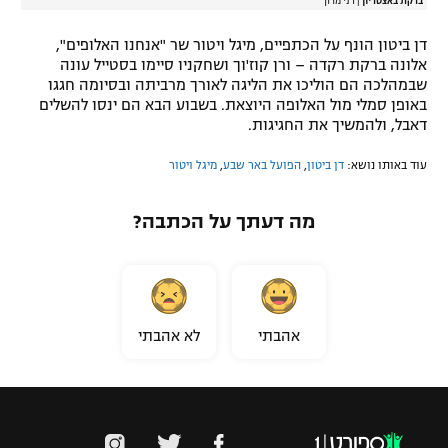
ברקת באצטדיון
|
דני מרון
דן ביטון הונף על הכתפיים, מיגל ויטור שר "אנחנו האלופים",
אלונה ברקת רקדה – ורן קוז'וך ושחקניו סיימו בסטייל עונה
שבמהלכה הם הוליכו את הליגה לאורך מרביתה ובסיומה חגגו
באופן סמלי מול האלופה היוצאת. בשבוע הבא הם ינסו להשלים
דאבל, ולהמשיך את החגיגות.
עוד באותו נושא:
דן ביטון
,
הפועל באר שבע
,
מיגל ויטור
מה דעתך על הכתבה?
אהבתי
לא אהבתי