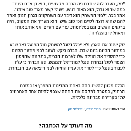
"סק, מעבר לזה שתרם פה הרבה מקצועית, הוא בן אדם מיוחד.
כמה שהוא גדול, הוא מאוד רגיש, ויש לי קשר מאוד טוב איתו",
אמר בכר. "לפני המשחק הוא דיבר עם השחקנים בגרון חנוק ואמר
להם שהוא רוצה לסיים הכי טוב שיש. הוא מעריך את המקום, היה
ברגעים הקשים וגם במלחמות, עזר עם הזרים. אני אוהב אותו
ומאחל לו בהצלחה".
סק יעזוב את הארץ ולא ייכלל בסגל למשחק מול הפועל באר שבע
במחזור הסיום ביום שבת. הבלם ביקש לעזוב לפני מחזור הסיום
כדי להסדיר את הוויזה שלו לארצות הברית, בתקווה שהזימון
הצפוי לסגל נבחרת סנגל למונדיאל יתממש. סק הבהיר כי עליו
לעבור בסנגל כדי לסדר את עניין הוויזה לפני היציאה עם הנבחרת.
הבלם מכוון להשיג חוזה באחת ממדינות המפרץ או במזרח
הרחוק, במטרה למקסם את החוזה שצפוי להיות אחד האחרונים
שלו בקריירה מבחינה כלכלית.
עוד באותו נושא:
מכבי חיפה
,
עבדולאי סק
מה דעתך על הכתבה?