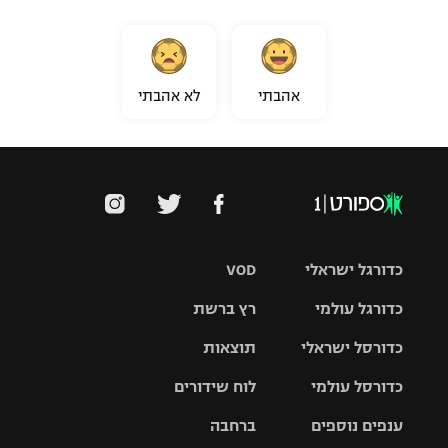
אהבתי
לא אהבתי
כדורגל ישראלי
VOD
כדורגל עולמי
רץ ברשת
ליגת העל
כדורסל ישראלי
תוצאות
ליגת
ליגה לאומית
האלופות
כדורסל עולמי
לוח שידורים
ליגת ווינר
סל
גביע הטוטו
ענפים נוספים
ברחבה
ליגה
NBA
אירופית