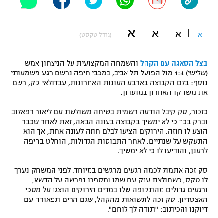
"מחצית בשכונה" – פודקאסט
אופניים
א
א
א
א
(גודל טקסט)
ספורט מוטורי
משתתפים וזוכים בפרסים
בצל הסאגה עם הקהל
והשמחה המקצועית על הניצחון אמש
כדורמים
(שלישי) 1:4 מול הפועל תל אביב, במכבי חיפה נרשם רגע משמעותי
תקנון משתתפים וזוכים בפרסים
טניס
נוסף: בלם הקבוצה בארבע העונות האחרונות, עבדולאי סק, רשם
פוטבול אמריקאי NFL
את משחקו האחרון במועדון.
תקנון עבור פעילות אלקטרה
גיימינג E-Sports
כזכור, סק קיבל הודעה רשמית בשיחה משולשת עם ליאור רפאלוב
בייסבול MLB
תקנון עבור פעילות ספורט 1 – "מרלן"
וברק בכר כי לא ימשיך בקבוצה בעונה הבאה, זאת לאחר שכבר
הוצע לו חוזה. הירוקים הציעו לבלם חוזה לעונה אחת, אך הוא
ספורט אתגרי ואקסטרים
התעקש על שנתיים. לאחר התבוסות הגדולות, הוחלט בחיפה
תנאי שימוש
לרענן, והודיעו לו כי לא ימשיך.
אומנויות לחימה
סק זכה אתמול לכמה רגעים מרגשים במיוחד. לפני המשחק נערך
מדיניות פרטיות
לו טקס, כשחולצת ענק עם שמו ומספרו נפרשה על הדשא,
גיימינג E-Sports
ורגעים גדולים מהתקופה שלו במדים הירוקים הוצגו על מסכי
האצטדיון. סק זכה לתשואות מהקהל, שגם הרים תפאורה עם
תקנון פעילות ספורט 1
דיוקנו והכיתוב: "תודה לך לוחם".