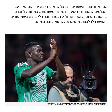
רשיון להקרנה פומבית לבית עסק
גם לאחר אחד השערים רצו כל שחקני חיפה יחד עם סק לעבר
הצלמים שמאחורי השער לתמונה משותפת, כמחווה לחברם.
בדקות הסיום, כאשר הוחלף, נעמדו חבריו לקבוצה בשני טורים
הצטרפות לחבילת הערוצים
ואפשרו לו לצאת מהמגרש כשהוא עובר ביניהם.
לוח דרושים – ג'ובנט
תגיות
המגזין
עבדולאי סק שחקן מכבי חיפה נפרד מהקהל
|
מאור אלקסלסי