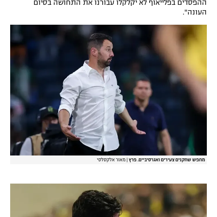
ההפסדים בפלייאוף לא יקלקלו עבורנו את התחושה בסיום
רשיון להקרנה פומבית לבית עסק
העונה".
הצטרפות לחבילת הערוצים
לוח דרושים – ג'ובנט
תגיות
המגזין
מחפש שחקנים צעירים ואגרסיביים. פרץ
|
מאור אלקסלסי