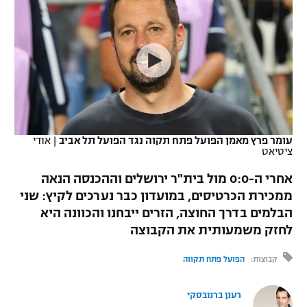
כדורסל נשים
נבחרת ישראל
יורוליג
ליגה ספרדית
טניס
VOD
מכבי תל אביב
מכבי חיפה
יורוקאפ
ליגה איטלקית
כדוריד
הפועל חולון
בית"ר ירושלים
רץ ברשת
ליגה צרפתית
כדורעף
הפועל ירושלים
מכבי תל אביב
ליגה הולנדית
שחייה
תוצאות
עומר פרץ מאמן הפועל פתח תקוה נגד הפועל תל אביב
|
אודי
דני אבדיה
הפועל תל אביב
ציטיאט
ליגה טורקית
ג'ודו
אחרי ה-0:0 מול בית"ר ירושלים וההכנסה הנאה
הפועל חיפה
לוח שידורים
ממכירת הכרטיסים, במועדון כבר נערכים לקיץ: שני
ליגה סינית
אגרוף
הבלמים בדרך החוצה, הזרים ייבחנו והכוונה היא
הפועל באר שבע
ליגה ברזילאית
לחזק משמעותית את הקבוצה
ברחבה
ספורט אולימפי
מכבי נתניה
קבוצות:
הפועל פתח תקווה
ליגות נוספות
UFC
"מעל הליגה" – פודקאסט
בני יהודה
רענן ברנובסקי
היאבקות WWE