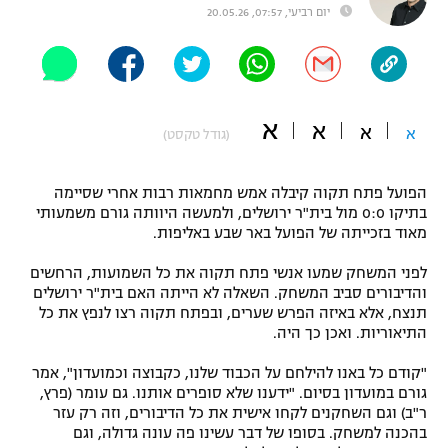
יום רביעי, 07:57, 20.05.26
"מחצית בשכונה" – פודקאסט
אופניים
ספורט מוטורי
משתתפים וזוכים בפרסים
א
א
א
א
(גודל טקסט)
כדורמים
תקנון משתתפים וזוכים בפרסים
טניס
פוטבול אמריקאי NFL
הפועל פתח תקוה קיבלה אמש מחמאות רבות אחרי שסיימה
תקנון עבור פעילות אלקטרה
בתיקו 0:0 מול בית"ר ירושלים, ולמעשה היוותה גורם משמעותי
גיימינג E-Sports
בייסבול MLB
מאוד בזכייתה של הפועל באר שבע באליפות.
תקנון עבור פעילות ספורט 1 – "מרלן"
לפני המשחק שמעו אנשי פתח תקוה את כל השמועות, הרחשים
ספורט אתגרי ואקסטרים
והדיבורים סביב המשחק. השאלה לא הייתה האם בית"ר ירושלים
תנאי שימוש
תנצח, אלא באיזה הפרש שערים, ובפתח תקוה רצו לנפץ את כל
אומנויות לחימה
התיאוריות. ואכן כך היה.
מדיניות פרטיות
"קודם כל באנו להילחם על הכבוד שלנו, כקבוצה וכמועדון", אמר
גיימינג E-Sports
גורם במועדון בסיום. "ידענו שלא סופרים אותנו. גם עומר (פרץ,
ר"ב) וגם השחקנים לקחו אישית את כל הדיבורים, וזה רק עזר
תקנון פעילות ספורט 1
בהכנה למשחק. בסופו של דבר עשינו פה עונה גדולה, וגם