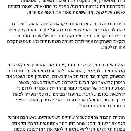
פינה באצטדיון, אך במקביל גם הוצאות השיטור, האבטחה
והסדרנות היו גבוהות מהרגיל. בניכוי כל ההוצאות, נשארו בקופה
כ-550 אלף שקל, מה ששימח מאוד את ראשי המועדון.
בפתח תקוה כבר החלו בהכנות לקראת העונה הבאה, כאשר גם
להנהלה וגם לצוות המקצועי ברור שהסגל יעבור מהפכה של ממש
כדי לבנות קבוצה חזקה ועמוקה יותר מזו של העונה הנוכחית.
תקציב השחקנים צפוי לגדול בצורה משמעותית ולא מעט שחקנים
צפויים לעזוב.
הבלם איתי רוטמן, שמסיים חוזה, יעזוב את המועדון. אם לא יקרה
משהו מאוד בלתי צפוי, הוא אמור להודיע רשמית על עזיבתו בתום
המשחק הקרוב נגד מכבי תל אביב בשבת. במועדון ניסו לשכנע את
רוטמן להישאר ואף הציעו לו שדרוג משמעותי בשכר, כאשר
הארכת החוזה של המאמן עומר פרץ הייתה אמורה לגרום לו
להישאר. בסופו של דבר, במועדון מבינים שרוטמן מעדיף לצאת
לדרך חדשה. הפועל באר שבע כבר הביעה עניין, והבלם ונציגיו
בוחנים גם אופציות בחו"ל.
חוליית ההגנה צפויה לעבור שינויים משמעותיים, כאשר גם אוראל
דגני צפוי לעזוב והמגן שחר רוזן חוזר אוטומטית למכבי תל אביב.
בפתח תקוה ימתינו לקיץ בתקווה לקבל את רוזן לעונה נוספת.