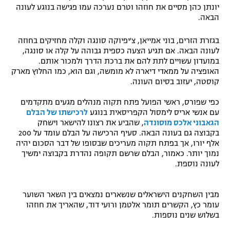
יונתן כהן מסיים את חוזהו וטרם נערכה עמו פגישה בנוגע לעונה
הבאה.
בגזרת הזרים, בוני אמייאן, צ'יפיוקה סונגה וקלה מחזיקים בחוזה
לעונה הבאה. אם תגיע הצעה כספית גבוהה על קלה או סונגה,
במועדון עשויים לתת להם את ברכת הדרך ולמכור אותם.
האופציה על ממאדי דיארה לא מומשה, וגם הוא, כמו החלוץ מארק
קוסטה, יעזוב בסיום העונה.
כפי שפורס, ראשי הפועל פתח תקוה מנהלים מגעים מתקדמים
עם אנשי אריס לימסול הקפריסאית בנוגע
לרכישתו של הבלם
הגאבוני אלכס מוסונדה
, שהביע את רצונו להישאר וישחק
בקבוצה גם בעונה הבאה. סעיף הרכישה על הבלם עומד על 200
אלף יורו, אך בפתח תקוה מעריכים שבסופו של דבר הסכום יהיה
נמוך יותר. כאמור, הבלם שרשם תקופה נהדרת בקבוצה ימשיך
לעונה נוספת.
מבין השחקנים הישראלים שנשארים נמצאים בין השאר השוער
עומר כץ, הקשרים תומר אלטמן ורועי דוד, שהאריך את חוזהו
בשלוש שנים נוספות.