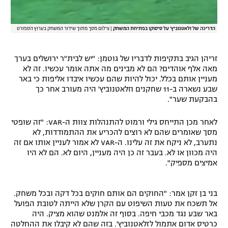
הדריכה של זלאטנוביץ' על סיסוקו בפתיחת המשחק
|
צילום מסך מתוך שידור המשחק בערוץ הספורט
זריהן הגיב בתקיפות לדבריו של גוטמן: "יש לבית"ר ירושלים בערך
מאה אלף אוהדים? הם לא מבינים מה אתה אומר עכשיו. זה לא
מעניין אותם בכלל. יכול להיות שהם עכשיו איבדו אליפות כי באר
שבע נשארה ב-11 שחקנים וזלאטנוביץ' היה מעורב אחר כך
בהבקעת שער".
לאחר מכן התייחס גילי ורמוט להתנהלות צוות ה-VAR: "זה שופטי
מסך שאומרים שהם לא רוצים להכריע את ההתמודדות, לא
נתערב, לא ניקח את זה עלינו. ה-VAR לא אמור לעניין אותו אם זה
היה מכוון או לא. בעבר זה כן היה מעניין, היום לא. הם לא היו
אמיצים מספיק".
בני בן זקן אמר: "החוקים הם אותם חוקים בכל דקה ובכל משחק.
אל תשכח את טעות השיפוט עם הקרן שלא הייתה לטובת הפועל
באר שבע נגד מכבי חיפה. בסוף זה אלמנט שהוא מציק. היה
כרטיס אדום אתמול לזלאטנוביץ'. בזה שהם לא קיבלו את ההחלטה