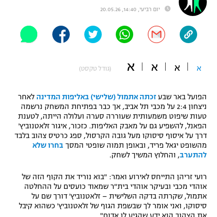
יום רביעי, 14:40, 20.05.26
"מחצית בשכונה" – פודקאסט
אופניים
ספורט מוטורי
משתתפים וזוכים בפרסים
א
א
כדורמים
א
א
(גודל טקסט)
תקנון משתתפים וזוכים בפרסים
טניס
פוטבול אמריקאי NFL
הפועל באר שבע
זכתה אתמול (שלישי) באליפות המדינה
לאחר
תקנון עבור פעילות אלקטרה
ניצחון 2:4 על מכבי תל אביב, אך כבר בפתיחת המשחק נרשמה
גיימינג E-Sports
בייסבול MLB
טעות שיפוט משמעותית שעוררה סערה ועלולה הייתה, לטענת
תקנון עבור פעילות ספורט 1 – "מרלן"
הפאנל, להשפיע גם על מאבק האליפות. כזכור, איגור זלאטנוביץ'
דרך על איסוף סיסוקו מעל גובה הקרסול, ספג כרטיס צהוב בלבד
ספורט אתגרי ואקסטרים
תנאי שימוש
מהשופט יגאל פריד, ובאופן תמוה שופטי המסך
בחרו שלא
להתערב
, והחלוץ המשיך לשחק.
אומנויות לחימה
מדיניות פרטיות
רועי זריהן התייחס לאירוע ואמר: "בוא נוריד את הקוף הזה של
גיימינג E-Sports
אוהדי מכבי ובעיקר אוהדי בית"ר שמאוד כועסים על ההחלטה
אתמול, שקרתה בדקה השלישית – זלאטנוביץ' דורך שם על
תקנון פעילות ספורט 1
סיסוקו, ואני אומר לך שבשפת הגוף של זלאטנוביץ' כשהוא קיבל
את הצהוב הוא ידע שהגיע לו אדום".