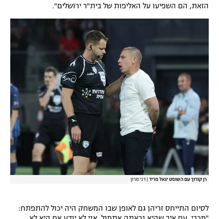
הזאת, הם השפיעו על האליפות של בית"ר ירושלים".
רן קוז'וך עם השופט יגאל פריד
|
דני מרון
לסיום התייחס זריהן גם לאופן שבו המשחק היה יכול להתפתח:
"מכבי, עם איך שהיא נראתה אתמול, אני לא יודע אם היא לא