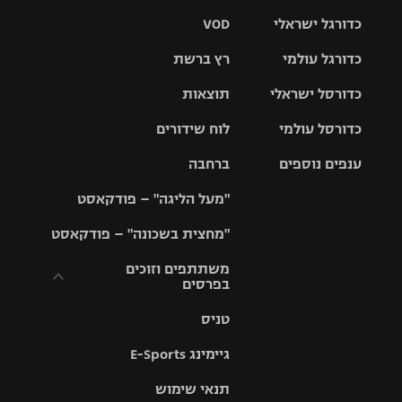
כדורגל ישראלי
VOD
כדורגל עולמי
רץ ברשת
ליגת העל
כדורסל ישראלי
תוצאות
ליגת
ליגה לאומית
האלופות
כדורסל עולמי
לוח שידורים
ליגת ווינר
סל
גביע הטוטו
ענפים נוספים
ברחבה
ליגה
NBA
אירופית
"מעל הליגה" – פודקאסט
ליגה לאומית
ליגיונרים
טניס
יורוליג
ליגה אנגלית
"מחצית בשכונה" – פודקאסט
כדורסל נשים
גביע המדינה
כדוריד
יורוקאפ
ליגה גרמנית
משתתפים וזוכים
בפרסים
מכבי תל
נבחרת
כדורעף
אביב
ישראל
ליגה
טניס
ספרדית
תקנון משתתפים
שחייה
הפועל חולון
מכבי חיפה
וזוכים בפרסים
גיימינג E-Sports
ליגה
איטלקית
ג'ודו
הפועל
בית"ר
תנאי שימוש
תקנון עבור פעילות