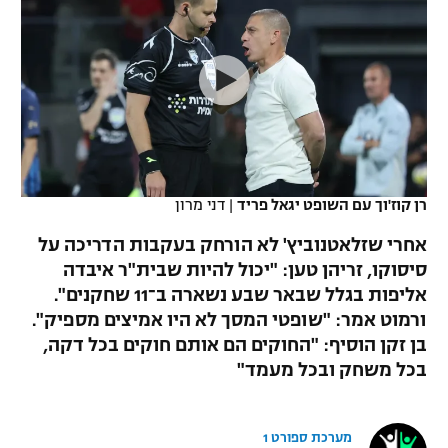
כדורסל נשים
נבחרת ישראל
יורוליג
ליגה ספרדית
טניס
VOD
מכבי תל אביב
מכבי חיפה
יורוקאפ
ליגה איטלקית
כדוריד
הפועל חולון
בית"ר ירושלים
רץ ברשת
ליגה צרפתית
כדורעף
הפועל ירושלים
מכבי תל אביב
ליגה הולנדית
שחייה
תוצאות
רן קוז'וך עם השופט יגאל פריד
|
דני מרון
דני אבדיה
הפועל תל אביב
ליגה טורקית
אחרי שזלאטנוביץ' לא הורחק בעקבות הדריכה על
ג'ודו
הפועל חיפה
סיסוקו, זריהן טען: "יכול להיות שבית"ר איבדה
לוח שידורים
ליגה סינית
אליפות בגלל שבאר שבע נשארה ב־11 שחקנים".
אגרוף
הפועל באר שבע
ורמוט אמר: "שופטי המסך לא היו אמיצים מספיק".
ליגה ברזילאית
ברחבה
בן זקן הוסיף: "החוקים הם אותם חוקים בכל דקה,
ספורט אולימפי
מכבי נתניה
בכל משחק ובכל מעמד"
ליגות נוספות
UFC
"מעל הליגה" – פודקאסט
בני יהודה
מערכת ספורט 1
היאבקות WWE