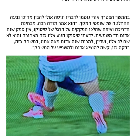
רשיון להקרנה פומבית לבית עסק
בהמשך הצטרף אורי גוטמן לדבריו וניסה אולי להבין מהיכן נבעה
הצטרפות לחבילת הערוצים
ההחלטה של שופטי המסך: "הוא אמר תודה רבה. מבחינת
הדריכה ואיפה שהלכו הפקקים על הרגל של סיסוקו, אין ספק שזה
אדום חד משמעית. לדעתי סיסוקו הגיע אליו כזה מאחורה והוא לא
לוח דרושים – ג'ובנט
שם לב אליו, ועדיין, למרות שזה אדום מאה אחוז, במשחק כזה,
בדקה כזו, קשה להוציא אדום ולהשפיע על המשחק".
תגיות
המגזין