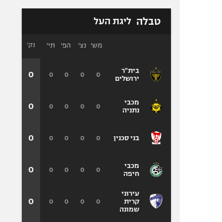
טבלה
ליגת העל
מש׳
נצ׳
הפ׳
תי׳
נק׳
בית"ר
0
0
0
0
0
ירושלים
מכבי
0
0
0
0
0
נתניה
0
0
0
0
0
בני סכנין
מכבי
0
0
0
0
0
חיפה
עירוני
0
0
0
0
0
קרית
שמונה