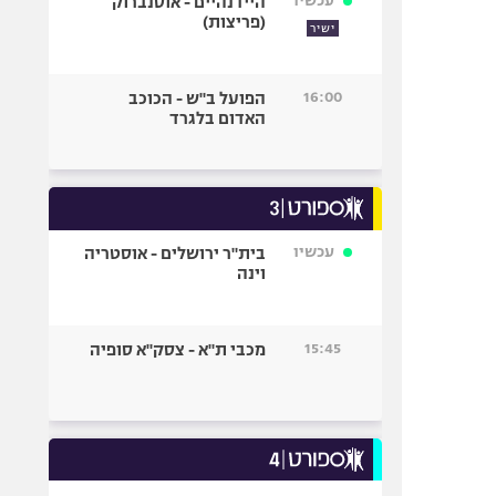
עכשיו
היידנהיים - אוסנברוק
(פריצות)
ישיר
16:00
הפועל ב"ש - הכוכב
האדום בלגרד
עכשיו
בית"ר ירושלים - אוסטריה
וינה
15:45
מכבי ת"א - צסק"א סופיה