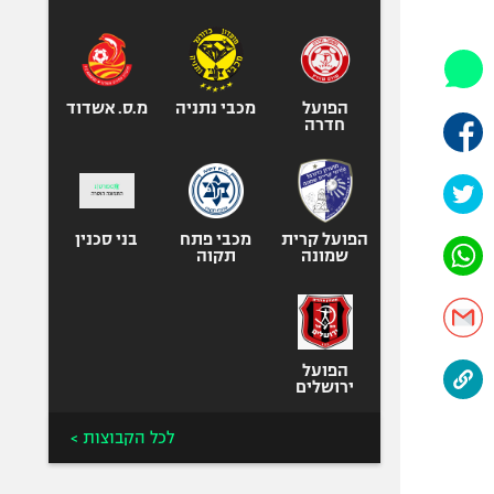
היאבקות WWE
אופניים
ספורט מוטורי
כדורמים
הפועל
מכבי נתניה
מ.ס. אשדוד
חדרה
פוטבול אמריקאי NFL
בייסבול MLB
ספורט אתגרי
ואקסטרים
הפועל קרית
מכבי פתח
בני סכנין
שמונה
תקוה
אומנויות לחימה
גיימינג E-Sports
הפועל
ירושלים
לכל הקבוצות >