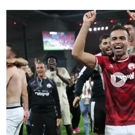
ל אביב
ליגה טורקית
תל אביב
ליגה סינית
חיפה
ליגה ברזילאית
באר שבע
ליגות נוספות
תניה
דה