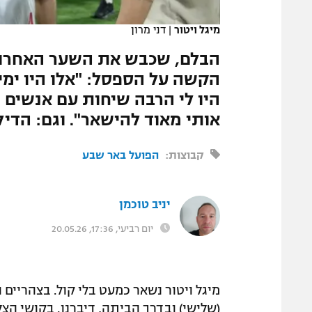
המגזין
מיגל ויטור
|
דני מרון
הבלם, שכבש את השער האחרון
הקשה על הספסל: "אלו היו ימי
היו לי הרבה שיחות עם אנשים
אותי מאוד להישאר". וגם: הדי
קבוצות:
הפועל באר שבע
יניב טוכמן
יום רביעי, 17:36, 20.05.26
מיגל ויטור נשאר כמעט בלי קול. בצהריים 
(שלישי) ובדרך הביתה, דיברנו. בקושי הצל