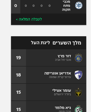
מכבי
0
0
0
0
0
פתח
תקוה
לטבלה המלאה >
מלך השערים
ליגת העל
דור פרץ
19
מכבי תל אביב
אדריאן אוגריסה
18
עירוני קרית שמונה
עומר אצילי
15
בית"ר ירושלים
גיא מלמד
15
מכבי חיפה