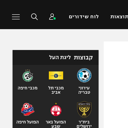
וצאות
לוח שידורים
כדורסל עולמי
ענפים נוספים
קבוצות
ליגת העל
NBA
טניס
יורוליג
כדוריד
יורוקאפ
כדורעף
שחייה
עירוני
מכבי תל
מכבי חיפה
טבריה
אביב
ג'ודו
אגרוף
ספורט אולימפי
UFC
בית"ר
הפועל באר
הפועל חיפה
ירושלים
שבע