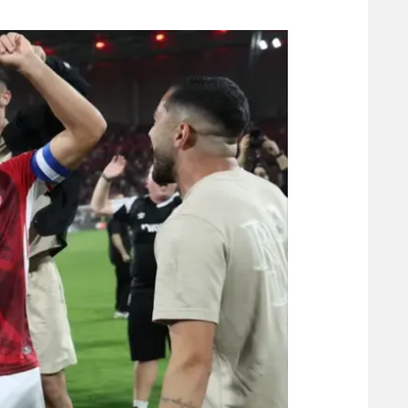
משתתפים וזוכים בפרסים
מכבי ת
הפועל 
תקנון משתתפים וזוכים בפרסים
הפועל 
תקנון עבור פעילות אלקטרה
הפועל 
תקנון עבור פעילות ספורט 1 – "מרלן"
מכבי נ
טניס
בני יהו
גיימינג E-Sports
תנאי שימוש
מדיניות פרטיות
תקנון פעילות ספורט 1
רשיון להקרנה פומבית לבית עסק
הצטרפות לחבילת הערוצים
לוח דרושים – ג'ובנט
תגיות