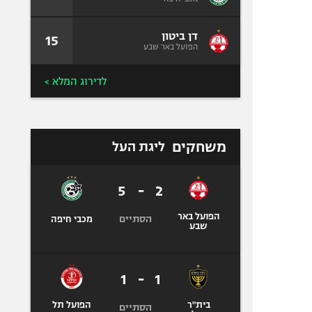
דן ביטון
15
הפועל באר שבע
לדירוג המלא >
משחקים
ליגת העל
5
-
2
הפועל באר
הסתיים
מכבי חיפה
שבע
1
-
1
בית"ר
הפועל תל
הסתיים