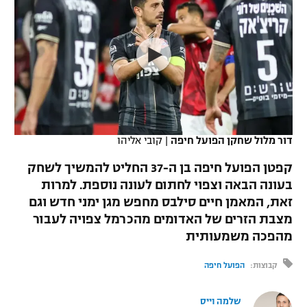
כדורסל נשים
נבחרת ישראל
יורוליג
ליגה ספרדית
טניס
VOD
מכבי תל אביב
מכבי חיפה
יורוקאפ
ליגה איטלקית
כדוריד
הפועל חולון
בית"ר ירושלים
רץ ברשת
ליגה צרפתית
כדורעף
הפועל ירושלים
מכבי תל אביב
ליגה הולנדית
שחייה
תוצאות
דור מלול שחקן הפועל חיפה
|
קובי אליהו
דני אבדיה
הפועל תל אביב
ליגה טורקית
קפטן הפועל חיפה בן ה-37 החליט להמשיך לשחק
ג'ודו
הפועל חיפה
בעונה הבאה וצפוי לחתום לעונה נוספת. למרות
לוח שידורים
ליגה סינית
זאת, המאמן חיים סילבס מחפש מגן ימני חדש וגם
אגרוף
הפועל באר שבע
מצבת הזרים של האדומים מהכרמל צפויה לעבור
ליגה ברזילאית
ברחבה
מהפכה משמעותית
ספורט אולימפי
מכבי נתניה
ליגות נוספות
קבוצות:
הפועל חיפה
UFC
"מעל הליגה" – פודקאסט
בני יהודה
שלמה וייס
היאבקות WWE