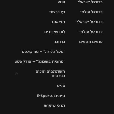
כדורגל ישראלי
VOD
כדורגל עולמי
רץ ברשת
ליגת העל
כדורסל ישראלי
תוצאות
ליגת
ליגה לאומית
האלופות
כדורסל עולמי
לוח שידורים
ליגת ווינר
סל
גביע הטוטו
ענפים נוספים
ברחבה
ליגה
NBA
אירופית
"מעל הליגה" – פודקאסט
ליגה לאומית
ליגיונרים
טניס
יורוליג
ליגה אנגלית
"מחצית בשכונה" – פודקאסט
כדורסל נשים
גביע המדינה
כדוריד
יורוקאפ
ליגה גרמנית
משתתפים וזוכים
בפרסים
מכבי תל
נבחרת
כדורעף
אביב
ישראל
ליגה
טניס
ספרדית
תקנון משתתפים
שחייה
הפועל חולון
מכבי חיפה
וזוכים בפרסים
גיימינג E-Sports
ליגה
איטלקית
ג'ודו
הפועל
בית"ר
תנאי שימוש
תקנון עבור פעילות
ירושלים
ירושלים
אלקטרה