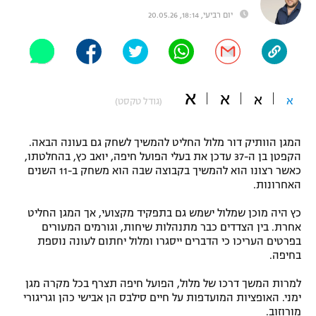
יום רביעי, 18:14, 20.05.26
"מחצית בשכונה" – פודקאסט
אופניים
ספורט מוטורי
משתתפים וזוכים בפרסים
א
א
כדורמים
א
א
(גודל טקסט)
תקנון משתתפים וזוכים בפרסים
טניס
פוטבול אמריקאי NFL
תקנון עבור פעילות אלקטרה
המגן הוותיק דור מלול החליט להמשיך לשחק גם בעונה הבאה.
הקפטן בן ה-37 עדכן את בעלי הפועל חיפה, יואב כץ, בהחלטתו,
גיימינג E-Sports
בייסבול MLB
כאשר רצונו הוא להמשיך בקבוצה שבה הוא משחק ב-11 השנים
תקנון עבור פעילות ספורט 1 – "מרלן"
האחרונות.
ספורט אתגרי ואקסטרים
תנאי שימוש
כץ היה מוכן שמלול ישמש גם בתפקיד מקצועי, אך המגן החליט
אחרת. בין הצדדים כבר מתנהלות שיחות, וגורמים המעורים
אומנויות לחימה
בפרטים העריכו כי הדברים ייסגרו ומלול יחתום לעונה נוספת
בחיפה.
מדיניות פרטיות
גיימינג E-Sports
למרות המשך דרכו של מלול, הפועל חיפה תצרף בכל מקרה מגן
ימני. האופציות המועדפות על חיים סילבס הן אבישי כהן וגריגורי
תקנון פעילות ספורט 1
מורוזוב.