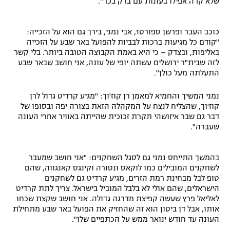
שלא קרה אפילו בעונות עם ברק בכר".
כוכב העבר ופרשן ספורט1, אבי נמני, בירך גם הוא על הזכייה:
"קודם כל מגיעות ברכות לבביות להפועל באר שבע על הזכייה
באליפות, ובצדק – כי היא באמת הקבוצה הטובה ביותר. בלי קשר
לזה שבית"ר ירושלים עשתה יופי של עונה, אני חושב שבאר שבע
התעלתה מעל כולן".
נמני המשיך והחמיא למאמן רן קוז'וך: "מגיע קרדיט גדול לרן
קוז'וך, שהצליח לנצח על המקהלה הזאת בצורה יפה ובסופו של
דבר גם שבר איזושהי תקרת זכוכית שהייתה באוויר אחרי העונה
שעברה".
בהמשך התייחס נמני גם לסגל השחקנים: "אני חושב שמעבר
לשחקנים המובילים כמו לוקאס ונטורה וקינגס קאנגווה, שהם
טופ לבל מבחינת רמת הזרים, מגיע קרדיט גם לשחקנים
הישראלים, שהם אולי לא בלבל המוביל בישראל. צריך לתת קרדיט
לאליאל פרץ שעשה קפיצת מדרגה גדולה. אני חושב שקצת שכחו
אותו, אבל דן ביטון הוא זה שהחזיק את הפועל באר שבע מתחילת
העונה עד חודש ינואר ממש על הכתפיים שלו".