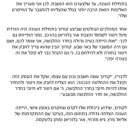
בתחילת העונה, עד שלצערנו הוא הושבת. לכן אני מעריך את
האליפות הזאת הרבה יותר בגלל שהצליחו להתגבר על החיסרון
שלו".
אחד המהלכים הבולטים שביצע קוז'וך בתחילת העונה היה הורדת
מיגל ויטור לספסל והצבת אור בלוריאן בהרכב. נמני התייחס גם
לכך: "זאת הייתה בעיה גדולה בחדר ההלבשה, אני אומר לכם, ושם
גם היה המשבר של באר שבע. קוז'וך הבין שהוא צריך לחבק את
ויטור בחזרה ולא להילחם בו, כי גם הקהל כבר לא קיבל את זה
בצורה יפה".
לדבריו, "קוז'וך עשה חשבון נכון עם עצמו, שקל את העסק הזה
וקיבל את ההחלטה הנכונה. הוא הצליח לחבק את ויטור ולהחזיר
אותו להיות חיובי בחדר ההלבשה, כי אם ויטור לא חיובי בחדר
ההלבשה, אז חדר ההלבשה מבעבע".
לקוז'וך, שידוע ביכולת שלו לקדם שחקנים באופן אישי, הייתה
העונה הצלחה גדולה בתחום הזה, בעיקר עם ההתקדמות של
אליאל פרץ, גיא מזרחי, אור בלוריאן ומתן בלטקסה.