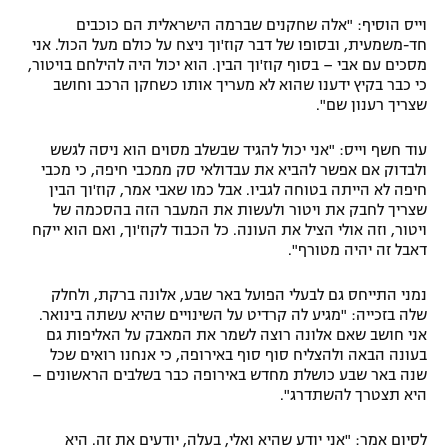
וייס הוסיף: "אלה שחקנים שברמה הישראלית הם כוכבים
חד-משמעית, ובסופו של דבר קוז'וך ניצח על כולם מעל הכול. אני
מסכים עם אבי – בסוף קוז'וך הבין. הוא יכול היה להילחם בויטור,
כי כבר בקיץ ידענו שהוא לא מעריך אותו כשחקן הרכב וחושב
שצריך רענון שם".
עוד חשף וייס: "אני יכול להגיד שבשלב מסוים הוא ניסה לגשש
ולבדוק אם אפשר להביא את עבדולאי סק ממכבי חיפה, כי מכבי
חיפה לא הייתה בטוחה לגביו. אבל כמו שאבי אמר, קוז'וך הבין
שצריך לחבק את ויטור ולעשות את המעבר הזה בהסכמה של
ויטור, וזה אולי הציל את העונה. כל הכבוד לקוז'וך, ואם הוא ייקח
דאבל זה יהיה מטורף".
נמני התייחס גם לבעלי הפועל באר שבע, אלונה ברקת, ולחלק
שלה בזכייה: "מגיע לה קרדיט על השינויים שהיא עשתה בינואר.
אני חושב שאם אלונה רוצה לשמר את המאבק על האליפות גם
בעונה הבאה ולהצליח סוף סוף באירופה, כי אנחנו רואים שכל
שנה באר שבע כושלת מחדש באירופה כבר בשלבים הראשונים –
היא תצטרך להשתדרג".
לסיום אמר: "אני יודע שהיא ואלי, בעלה, יודעים את זה. היא