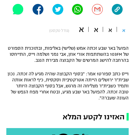
"מחצית בשכונה" – פודקאסט
אופניים
ספורט מוטורי
א
משתתפים וזוכים בפרסים
א
א
א
(גודל טקסט)
כדורמים
תקנון משתתפים וזוכים בפרסים
הפועל באר שבע זכתה אמש (שלישי) באליפות, ובתוכנית הספורט
טניס
של 103FM בהשתתפות אורי אוזן, אבי נמני ושלמה וייס, התייחסו
פוטבול אמריקאי NFL
בהרחבה להישג המרשים של הקבוצה מבירת הנגב.
תקנון עבור פעילות אלקטרה
גיימינג E-Sports
בייסבול MLB
וייס כתב ספורט1 אמר: "בסוף הקבוצה שהיה מגיע לה זכתה. נכון
תקנון עבור פעילות ספורט 1 – "מרלן"
שבית"ר ירושלים הייתה אטרקטיבית וסקסית, כיף לראות אותה
ספורט אתגרי ואקסטרים
ותמיד כשבית"ר מצליחה זה מרגש, אבל בסוף הקבוצה היותר
תנאי שימוש
טובה זכתה. להפועל באר שבע מגיע, ובטח אחרי מפח הנפש של
העונה שעברה".
אומנויות לחימה
מדיניות פרטיות
גיימינג E-Sports
האזינו לקטע המלא
תקנון פעילות ספורט 1