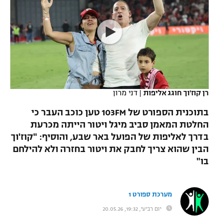
כדורסל נשים
נבחרת ישראל
יורוליג
ליגה ספרדית
טניס
VOD
מכבי תל אביב
מכבי חיפה
יורוקאפ
ליגה איטלקית
כדוריד
הפועל חולון
בית"ר ירושלים
רץ ברשת
ליגה צרפתית
כדורעף
הפועל ירושלים
מכבי תל אביב
ליגה הולנדית
רן קוז'וך חוגג אליפות
|
דני מרון
שחייה
תוצאות
דני אבדיה
הפועל תל אביב
בתוכנית הספורט של 103FM טען כוכב העבר כי
ליגה טורקית
ג'ודו
החלטת המאמן סביב מיגל ויטור הייתה מכרעת
הפועל חיפה
לוח שידורים
בדרך לאליפות של הפועל באר שבע, והוסיף: "קוז'וך
ליגה סינית
אגרוף
הבין שהוא צריך לחבק את ויטור בחזרה ולא להילחם
הפועל באר שבע
בו"
ליגה ברזילאית
ברחבה
ספורט אולימפי
מכבי נתניה
ליגות נוספות
UFC
מערכת ספורט 1
"מעל הליגה" – פודקאסט
בני יהודה
יום רביעי, 19:32, 20.05.26
היאבקות WWE