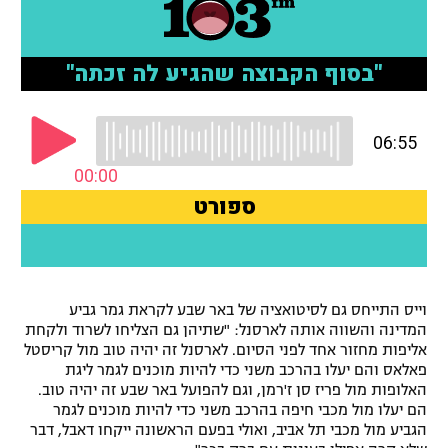
רשיון להקרנה פומבית לבית עסק
הצטרפות לחבילת הערוצים
לוח דרושים – ג'ובנט
תגיות
המגזין
וייס התייחס גם לסיטואציה של באר שבע לקראת גמר גביע
המדינה והשווה אותה לארסנל: "שתיהן גם הצליחו לשרוד ולקחת
אליפות מחזור אחד לפני הסיום. לארסנל זה יהיה טוב מול קריסטל
פאלאס והם יעלו בהרכב משני כדי להיות מוכנים לגמר ליגת
האלופות מול פריז סן ז'רמן, וגם להפועל באר שבע זה יהיה טוב.
הם יעלו מול מכבי חיפה בהרכב משני כדי להיות מוכנים לגמר
הגביע מול מכבי תל אביב, ואולי בפעם הראשונה ייקחו דאבל, דבר