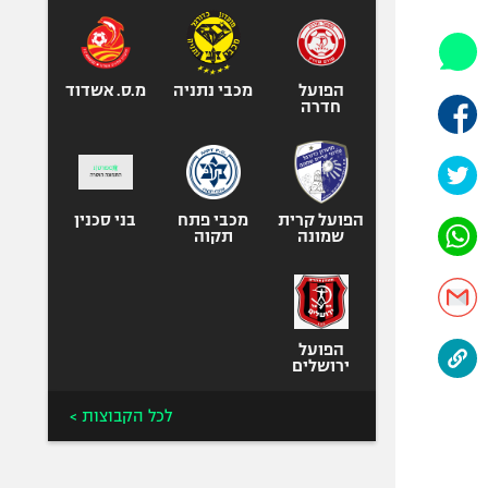
אופניים
ספורט מוטורי
כדורמים
הפועל
מכבי נתניה
מ.ס. אשדוד
חדרה
פוטבול אמריקאי NFL
בייסבול MLB
ספורט אתגרי
ואקסטרים
הפועל קרית
מכבי פתח
בני סכנין
שמונה
תקוה
אומנויות לחימה
גיימינג E-Sports
הפועל
ירושלים
לכל הקבוצות >