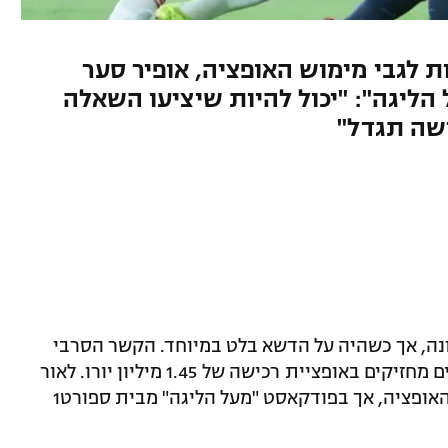
ת לגבי מימוש האופציה, אופיר סער
ליגה": "יכול להיות שיציעו השאלה
ישה תגדל"
נה, אך כשהיה על הדשא בלט במיוחד. הקשר הסרבי
מושאל למכבי תל אביב מאלקמאר והצהובים מחזיקים באופציית רכישה של 1.45 מיליון יורו. לאור
הפציעות, בקבוצה שוקלים אם לממש את האופציה, אך בפודקאסט "מעל הליגה" מבית ספורט1