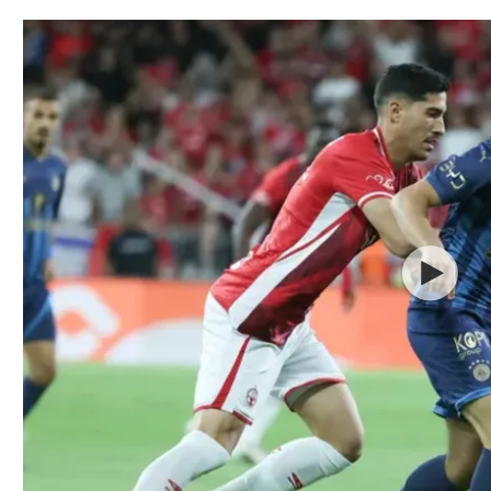
תל אביב
ליגה סינית
חיפה
ליגה ברזילאית
באר שבע
ליגות נוספות
תניה
דה