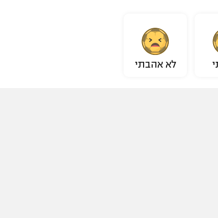
י
לא אהבתי