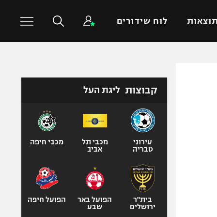
וצאות
לוח שידורים
כדורסל עולמי
ענפים נוספים
קבוצות
ליגת העל
NBA
טניס
יורוליג
כדוריד
יורוקאפ
כדורעף
שחייה
עירוני
מכבי תל
מכבי חיפה
טבריה
אביב
ג'ודו
אגרוף
ספורט אולימפי
UFC
בית"ר
הפועל באר
הפועל חיפה
ירושלים
שבע
היאבקות WWE