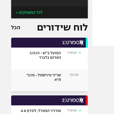
לכל המשחקים >
לוח שידורים
הכל
עכשיו
הפועל ב"ש - הכוכב
האדום בלגרד
16:50
שריף טירספול - מכבי
ת"א
עכשיו
טורניר הפאדל, לונדון 6.8