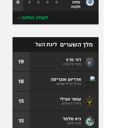
0
0
0
0
0
פתח
תקוה
לטבלה המלאה >
מלך השערים
ליגת העל
דור פרץ
19
מכבי תל אביב
אדריאן אוגריסה
18
עירוני קרית שמונה
עומר אצילי
15
בית"ר ירושלים
גיא מלמד
15
מכבי חיפה