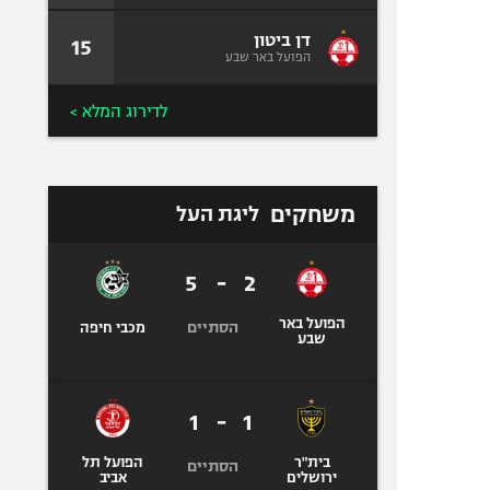
דן ביטון
15
הפועל באר שבע
לדירוג המלא >
משחקים
ליגת העל
5
-
2
הפועל באר
הסתיים
מכבי חיפה
שבע
1
-
1
בית"ר
הפועל תל
הסתיים
ירושלים
אביב