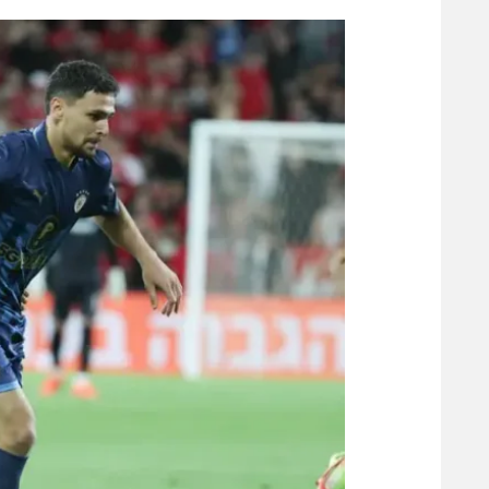
הפועל 
תקנון משתתפים וזוכים בפרסים
הפועל 
תקנון עבור פעילות אלקטרה
הפועל 
תקנון עבור פעילות ספורט 1 – "מרלן"
מכבי נ
טניס
בני יהו
גיימינג E-Sports
תנאי שימוש
מדיניות פרטיות
תקנון פעילות ספורט 1
רשיון להקרנה פומבית לבית עסק
הצטרפות לחבילת הערוצים
לוח דרושים – ג'ובנט
תגיות
המגזין