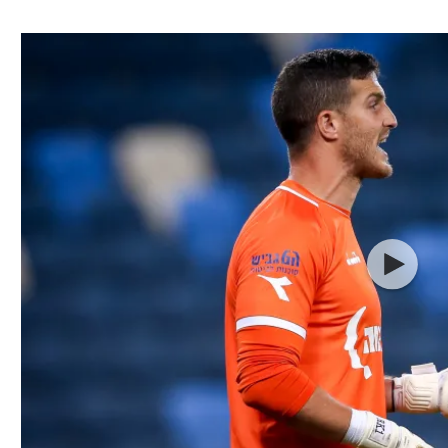
ל אביב
ליגה טורקית
תל אביב
ליגה סינית
חיפה
ליגה ברזילאית
באר שבע
ליגות נוספות
תניה
דה