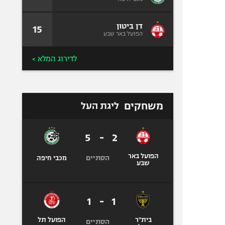
דן ביטון
15
הפועל באר שבע
לדירוג המלא >
משחקים
ליגת העל
5
-
2
הפועל באר
הסתיים
מכבי חיפה
שבע
1
-
1
בית"ר
הפועל תל
הסתיים