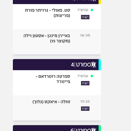
עכשיו
סט. פאולי - גרויתר פורת
(פריצות)
ישיר
16:30
באיירן מינכן - אסטון וילה
(מקוצר 15)
עכשיו
ספרטה רוטרדאם -
פיינורד
ישיר
15:25
זוולה - איאקס (גלוך)
ישיר