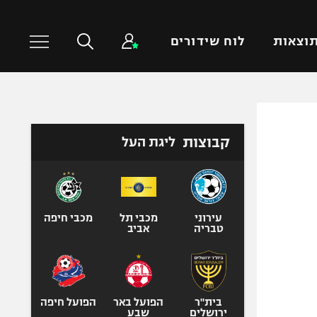
וצאות
לוח שידורים
כדורסל עולמי
ענפים נוספים
קבוצות
ליגת העל
NBA
טניס
יורוליג
כדוריד
יורוקאפ
כדורעף
שחייה
עירוני
מכבי תל
מכבי חיפה
טבריה
אביב
ג'ודו
אגרוף
ספורט אולימפי
UFC
בית"ר
הפועל באר
הפועל חיפה
ירושלים
שבע