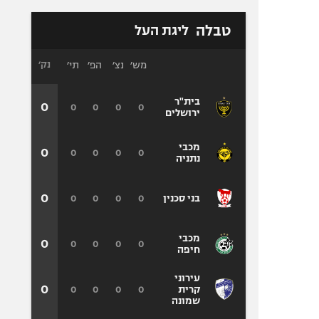
טבלה
ליגת העל
מש׳
נצ׳
הפ׳
תי׳
נק׳
בית"ר
0
0
0
0
0
ירושלים
מכבי
0
0
0
0
0
נתניה
0
0
0
0
0
בני סכנין
מכבי
0
0
0
0
0
חיפה
עירוני
0
0
0
0
0
קרית
שמונה