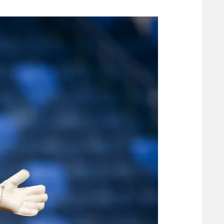
משתתפים וזוכים בפרסים
מכבי ת
הפועל 
תקנון משתתפים וזוכים בפרסים
הפועל 
תקנון עבור פעילות אלקטרה
הפועל 
תקנון עבור פעילות ספורט 1 – "מרלן"
מכבי נ
טניס
בני יהו
גיימינג E-Sports
תנאי שימוש
מדיניות פרטיות
תקנון פעילות ספורט 1
רשיון להקרנה פומבית לבית עסק
הצטרפות לחבילת הערוצים
לוח דרושים – ג'ובנט
תגיות