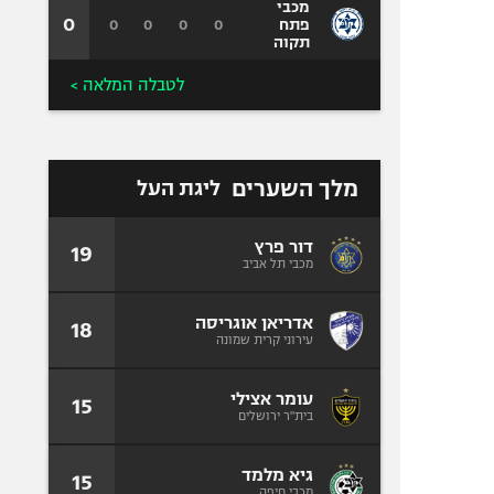
מכבי
0
0
0
0
0
פתח
תקוה
לטבלה המלאה >
מלך השערים
ליגת העל
דור פרץ
19
מכבי תל אביב
אדריאן אוגריסה
18
עירוני קרית שמונה
עומר אצילי
15
בית"ר ירושלים
גיא מלמד
15
מכבי חיפה