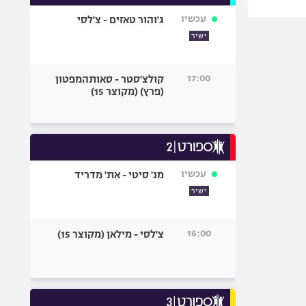
עכשיו
ג'והור טאזים - צ'לסי
ישיר
17:00
קולצ'סטר - סאותהמפטון
(פרץ) (מקוצר 15)
עכשיו
מנ' סיטי - את' מדריד
ישיר
16:00
צ'לסי - מילאן (מקוצר 15)