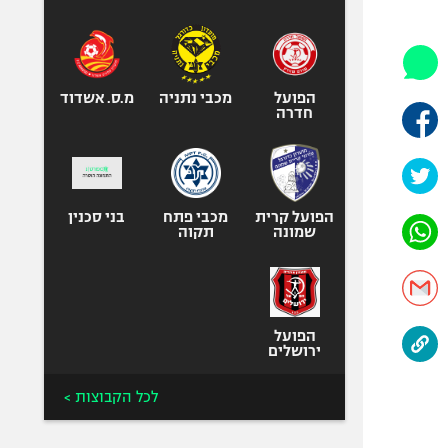
היאבקות WWE
אופניים
ספורט מוטורי
כדורמים
הפועל
מכבי נתניה
מ.ס. אשדוד
חדרה
פוטבול אמריקאי NFL
בייסבול MLB
ספורט אתגרי
ואקסטרים
הפועל קרית
מכבי פתח
בני סכנין
שמונה
תקוה
אומנויות לחימה
גיימינג E-Sports
הפועל
ירושלים
לכל הקבוצות >