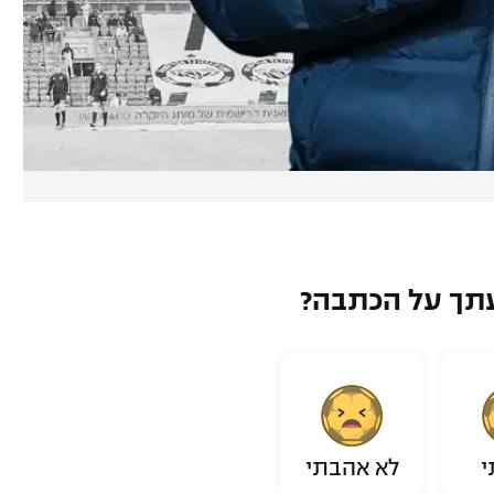
תך על הכתבה?
י
לא אהבתי