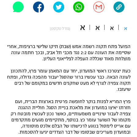
"מחצית בשכונה" – פודקאסט
אופניים
א
א
ספורט מוטורי
א
א
משתתפים וזוכים בפרסים
(גודל טקסט)
כדורמים
הפועל פתח תקוה רשמה אמש (שבת) תיקו שלישי ברציפות, אחרי
תקנון משתתפים וזוכים בפרסים
טניס
שסיימה את העונה עם 2:2 נגד מכבי תל אביב, ובכך חתמה עונה
פוטבול אמריקאי NFL
מוצלחת מאוד שכללה העפלה לפלייאוף העליון.
תקנון עבור פעילות אלקטרה
גיימינג E-Sports
כעת יצטרכו ראשי המועדון, יחד עם המאמן עומר פרץ, להתכונן
בייסבול MLB
תקנון עבור פעילות ספורט 1 – "מרלן"
לעונה הבאה. כבר עכשיו ברור שהסגל יעבור מהפכה גדולה, ופתח
תקוה צפויה לצרף לא מעט שחקנים חדשים במקומם של רבים
ספורט אתגרי ואקסטרים
שיעזבו.
תנאי שימוש
אומנויות לחימה
פרץ המריא לפנות בוקר לחופשה פרטית בארצות הברית, ועם
חזרתו יאיצו במועדון את מלאכת בניית הסגל. חוליית ההגנה
מדיניות פרטיות
צפויה לעבור שינויים משמעותיים, כאשר נכון לעכשיו מובטח רק
גיימינג E-Sports
מקומו של השוער עומר כץ. בנוסף, מתקיימים מגעים מתקדמים
עם אריס לימסול בנוגע לרכישתו של הבלם אלכס מוסונדה,
תקנון פעילות ספורט 1
ובמועדון מעריכים שבסופו של דבר הצדדים יגיעו להסכמות.