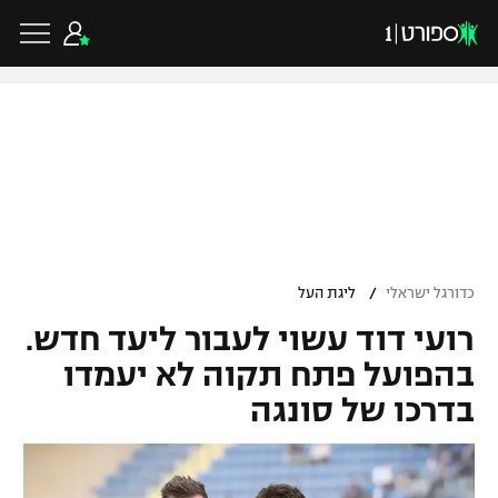
כדורגל ישראלי
ליגת העל
כדורגל עולמי
/
כדורגל ישראלי
ליגת העל
ליגה לאומית
רועי דוד עשוי לעבור ליעד חדש.
ליגת האלופות
כדורסל ישראלי
גביע הטוטו
בהפועל פתח תקוה לא יעמדו
ליגה אירופית
בדרכו של סונגה
ליגת ווינר סל
ליגיונרים
כדורסל עולמי
ליגה אנגלית
ליגה לאומית
גביע המדינה
NBA
ליגה גרמנית
ענפים נוספים