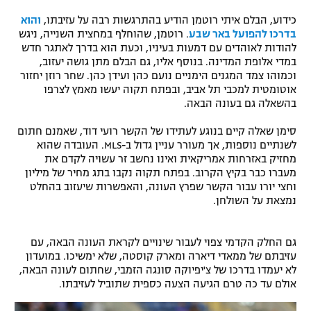
רשיון להקרנה פומבית לבית עסק
כידוע, הבלם איתי רוטמן הודיע בהתרגשות רבה על עזיבתו,
והוא
בדרכו להפועל באר שבע
. רוטמן, שהוחלף במחצית השנייה, ניגש
להודות לאוהדים עם דמעות בעיניו, וכעת הוא בדרך לאתגר חדש
הצטרפות לחבילת הערוצים
במדי אלופת המדינה. בנוסף אליו, גם הבלם מתן גושה יעזוב,
וכמוהו צמד המגנים הימניים נועם כהן ועידן כהן. שחר רוזן יחזור
לוח דרושים – ג'ובנט
אוטומטית למכבי תל אביב, ובפתח תקוה יעשו מאמץ לצרפו
בהשאלה גם בעונה הבאה.
תגיות
סימן שאלה קיים בנוגע לעתידו של הקשר רועי דוד, שאמנם חתום
לשנתיים נוספות, אך מעורר עניין גדול ב-MLS. העובדה שהוא
המגזין
מחזיק באזרחות אמריקאית ואינו נחשב זר עשויה לקדם את
מעברו כבר בקיץ הקרוב. בפתח תקוה נקבו בתג מחיר של מיליון
וחצי יורו עבור הקשר שפרץ העונה, והאפשרות שיעזוב בהחלט
נמצאת על השולחן.
גם החלק הקדמי צפוי לעבור שינויים לקראת העונה הבאה, עם
עזיבתם של ממאדי דיארה ומארק קוסטה, שלא ימשיכו. במועדון
לא יעמדו בדרכו של צ'יפיוקה סונגה הזמבי, שחתום לעונה הבאה,
אולם עד כה טרם הגיעה הצעה כספית שתוביל לעזיבתו.