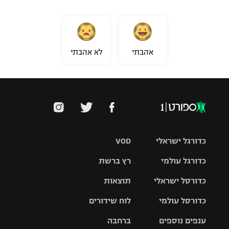
אהבתי
לא אהבתי
כדורגל ישראלי
VOD
כדורגל עולמי
רץ ברשת
ליגת העל
כדורסל ישראלי
תוצאות
ליגת
ליגה לאומית
האלופות
כדורסל עולמי
לוח שידורים
ליגת ווינר
סל
גביע הטוטו
ענפים נוספים
ברחבה
ליגה
NBA